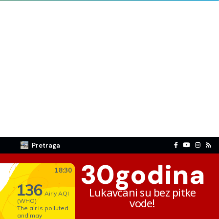
Pretraga
30
godina
Lukavčani su bez pitke
vode!