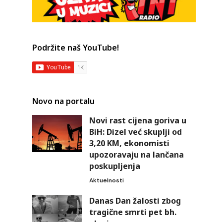
Podržite naš YouTube!
Novo na portalu
Novi rast cijena goriva u
BiH: Dizel već skuplji od
3,20 KM, ekonomisti
upozoravaju na lančana
poskupljenja
Aktuelnosti
Danas Dan žalosti zbog
tragične smrti pet bh.