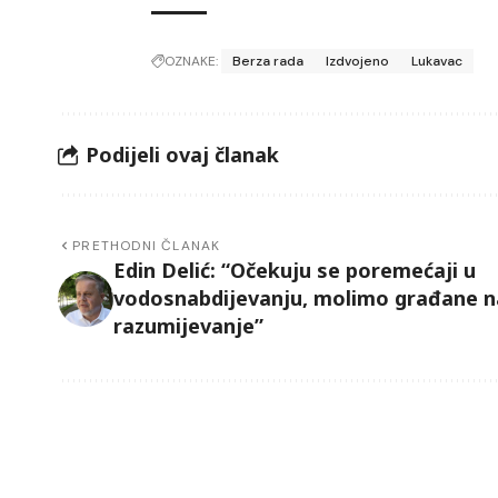
OZNAKE:
Berza rada
Izdvojeno
Lukavac
Podijeli ovaj članak
PRETHODNI ČLANAK
Edin Delić: “Očekuju se poremećaji u
vodosnabdijevanju, molimo građane n
razumijevanje”