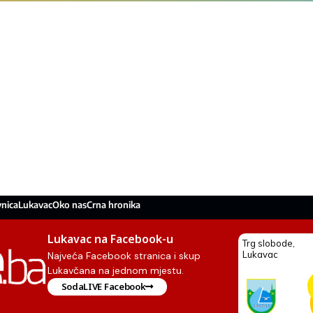
nica
Lukavac
Oko nas
Crna hronika
Lukavac na Facebook-u
Najveća Facebook stranica i skup
Lukavčana na jednom mjestu.
SodaLIVE Facebook