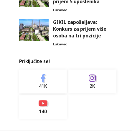
prijem 5 uposlenika
Lukavac
GIKIL zapošaljava:
Konkurs za prijem više
osoba na tri pozicije
Lukavac
Priključite se!
41K
2K
140