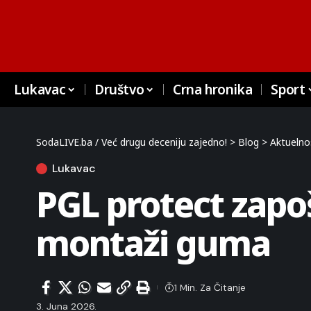
Lukavac
Društvo
Crna hronika
Sport
SodaLIVE.ba / Već drugu deceniju zajedno!
>
Blog
>
Aktuelno
Lukavac
PGL protect zapoš
montaži guma
1 Min. Za Čitanje
3. Juna 2026.