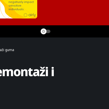
taži guma
emontaži i