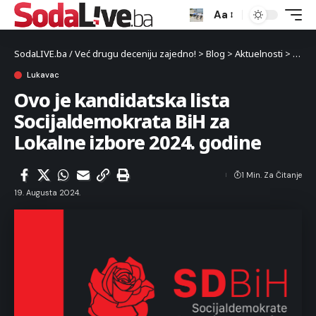
Aa
SodaLIVE.ba / Već drugu deceniju zajedno!
>
Blog
>
Aktuelnosti
>
Luka
Lukavac
Ovo je kandidatska lista
Socijaldemokrata BiH za
Lokalne izbore 2024. godine
1 Min. Za Čitanje
19. Augusta 2024.