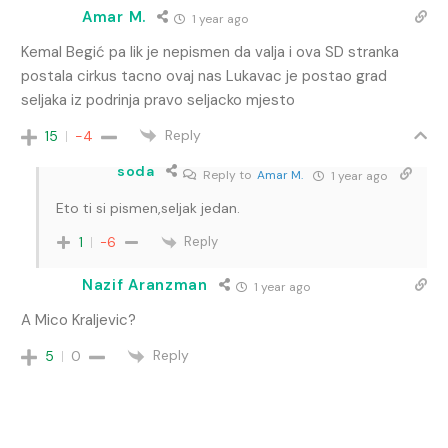
Amar M.
1 year ago
Kemal Begić pa lik je nepismen da valja i ova SD stranka
postala cirkus tacno ovaj nas Lukavac je postao grad
seljaka iz podrinja pravo seljacko mjesto
Reply
15
-4
soda
Reply to
Amar M.
1 year ago
Eto ti si pismen,seljak jedan.
Reply
1
-6
Nazif Aranzman
1 year ago
A Mico Kraljevic?
Reply
5
0