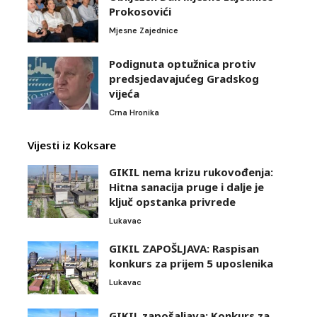
Prokosovići
Mjesne Zajednice
Podignuta optužnica protiv
predsjedavajućeg Gradskog
vijeća
Crna Hronika
Vijesti iz Koksare
GIKIL nema krizu rukovođenja:
Hitna sanacija pruge i dalje je
ključ opstanka privrede
Lukavac
GIKIL ZAPOŠLJAVA: Raspisan
konkurs za prijem 5 uposlenika
Lukavac
GIKIL zapošaljava: Konkurs za