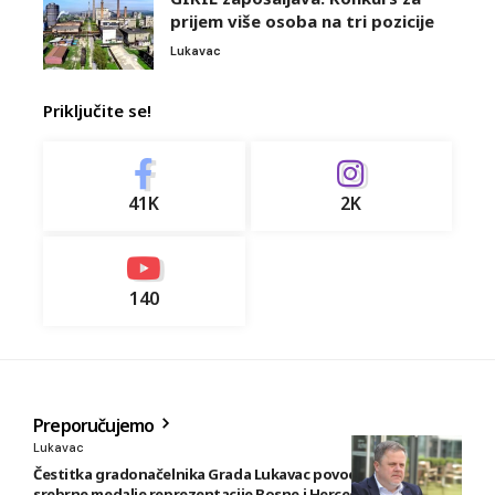
prijem više osoba na tri pozicije
Lukavac
Priključite se!
41K
2K
140
Preporučujemo
Lukavac
Čestitka gradonačelnika Grada Lukavac povodom osvajanja
srebrne medalje reprezentacije Bosne i Hercegovine u