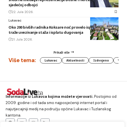
sjedećoj odbojci
22. Jula 2026.
Lukavac
Oko 200 bivših radnika Koksare noć provelo ispred fabrike,
traže uvezivanje staža i isplatu dugovanja
21. Jula 2026.
Prikaži više
Više tema:
Lukavac
Aktuelnosti
Izdvojeno
Vlada
Informacije iz Lukavca kojima možete vjerovati.
Postojimo od
2009. godine i od tada smo najposjećeniji internet portal i
najutjecajniji medij na području općine Lukavac i Tuzlanskog
kantona.