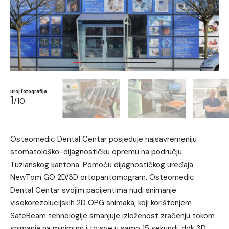
Broj fotografija
1
/10
Osteomedic Dental Centar posjeduje najsavremeniju
stomatološko-dijagnostičku opremu na području
Tuzlanskog kantona. Pomoću dijagnostičkog uređaja
NewTom GO 2D/3D ortopantomogram, Osteomedic
Dental Centar svojim pacijentima nudi snimanje
visokorezolucijskih 2D OPG snimaka, koji korištenjem
SafeBeam tehnologije smanjuje izloženost zračenju tokom
snimanja na minimum i to sve u samo 15 sekundi, dok 3D