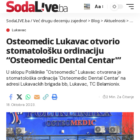
Aa
SodaLIVE.ba / Već drugu deceniju zajedno!
>
Blog
>
Aktuelnosti
>
Luka
Lukavac
Osteomedic Lukavac otvorio
stomatološku ordinaciju
“Osteomedic Dental Centar'”
U sklopu Poliklinike "Osteomedic" Lukavac otvorena je
stomatološka ordinacija 'Osteomedic Dental Centar' na
adresi Lukavackih brigada bb, Lukavac, TC Belamionix.
2 Min. Za Čitanje
18. Oktobra 2023.