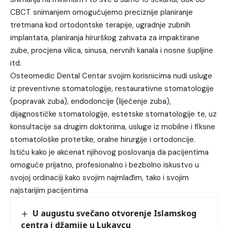
CBCT snimanjem omogućujemo preciznije planiranje
tretmana kod ortodontske terapije, ugradnje zubnih
implantata, planiranja hirurškog zahvata za impaktirane
zube, procjena vilica, sinusa, nervnih kanala i nosne šupljine
itd.
Osteomedic Dental Centar svojim korisnicima nudi usluge
iz preventivne stomatologije, restaurativne stomatologije
(popravak zuba), endodoncije (liječenje zuba),
dijagnostičke stomatologije, estetske stomatologije te, uz
konsultacije sa drugim doktorima, usluge iz mobilne i fiksne
stomatološke protetike, oralne hirurgije i ortodoncije.
Ističu kako je akcenat njihovog poslovanja da pacijentima
omoguće prijatno, profesionalno i bezbolno iskustvo u
svojoj ordinaciji kako svojim najmlađim, tako i svojim
najstarijim pacijentima
U augustu svečano otvorenje Islamskog
centra i džamije u Lukavcu