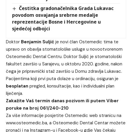
Čestitka gradonačelnika Grada Lukavac
povodom osvajanja srebrne medalje
reprezentacije Bosne i Hercegovine u
sjedećoj odbojci
Doktor
Benjamin Suljić
je novi član Ostemedic tima te
upravo on obavlja stomatološke usluge u novootvorenom
Osteomedic Dental Centru. Doktor Suljić je stomatološki
fakultet završio u Sarajevu, u oktobru 2020. godine, nakon
čega je pripravnički staž završio u Domu zdravlja Lukavac.
Pacijentima koji prvi puta dolaze u ordinaciju, osiguran je
besplatan
pregled, konsultacije, kao i individualni plan
liječenja.
Zakažite Vaš termin danas pozivom ili putem Viber
poruke na broj 061/240-210
Za više informacije posjetite Ostemedic web stranicu na
www.osteomedic.ba
, a Osteomedic Dental Centar možete
pronaći i na Instagram-u i Facebook-u gdje Vas čekaju