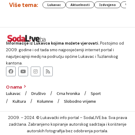
Više tema:
Lukavac
Aktuelnosti
Izdvojeno
Vlada
Informacije iz Lukavca kojima možete vjerovati.
Postojimo od
2009. godine i od tada smo najposjećeniji internet portal i
najutjecajniji medij na području općine Lukavac i Tuzlanskog
kantona.
O nama
Lukavac
Društvo
Crna hronika
Sport
Kultura
Kolumne
Slobodno vrijeme
2009. – 2024. © Lukavački info portal – SodaLIVE.ba. Sva prava
zadržana. Zabranjeno kopiranje autorskog sadržaja i korištenje
autorskih fotografija bez odobrenja portala.