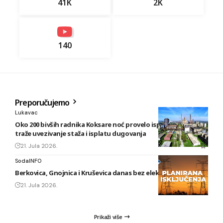
41K
2K
140
Preporučujemo
Lukavac
Oko 200 bivših radnika Koksare noć provelo ispred fabrike,
traže uvezivanje staža i isplatu dugovanja
21. Jula 2026.
SodaINFO
Berkovica, Gnojnica i Kruševica danas bez električne energije
21. Jula 2026.
Prikaži više