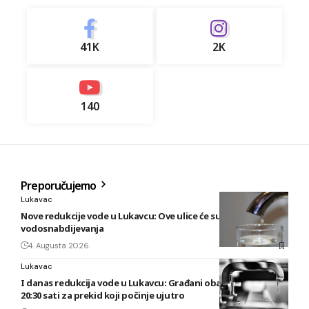
41K
2K
140
Preporučujemo
Lukavac
Nove redukcije vode u Lukavcu: Ove ulice će sutra biti bez
vodosnabdijevanja
4. Augusta 2026.
Lukavac
I danas redukcija vode u Lukavcu: Građani obaviješteni tek u
20:30 sati za prekid koji počinje ujutro