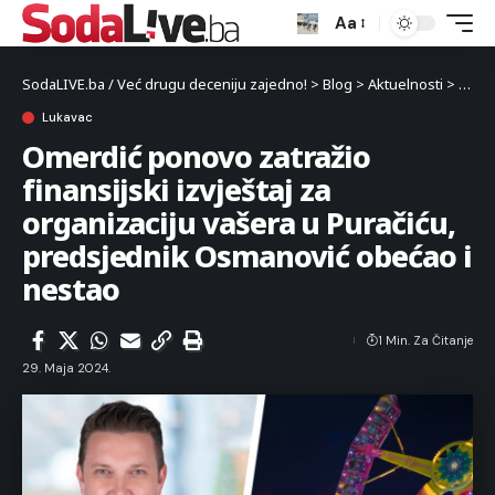
Aa
SodaLIVE.ba / Već drugu deceniju zajedno!
>
Blog
>
Aktuelnosti
>
Luka
Lukavac
Omerdić ponovo zatražio
finansijski izvještaj za
organizaciju vašera u Puračiću,
predsjednik Osmanović obećao i
nestao
1 Min. Za Čitanje
29. Maja 2024.