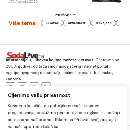
3. Augusta 2026.
Prikaži više
Više tema:
Lukavac
Aktuelnosti
Izdvojeno
Vlada
Informacije iz Lukavca kojima možete vjerovati.
Postojimo od
2009. godine i od tada smo najposjećeniji internet portal i
najutjecajniji medij na području općine Lukavac i Tuzlanskog
kantona.
Cijenimo vašu privatnost
O nama
Koristimo kolačiće da poboljšamo vaše iskustvo
Lukavac
Društvo
Crna hronika
Sport
pregledavanja, poslužimo personalizirane oglase ili sadržaj i
Kultura
Kolumne
Slobodno vrijeme
analiziramo naš promet. Klikom na "Prihvati sve", pristajete
na našu upotrebu kolačića.