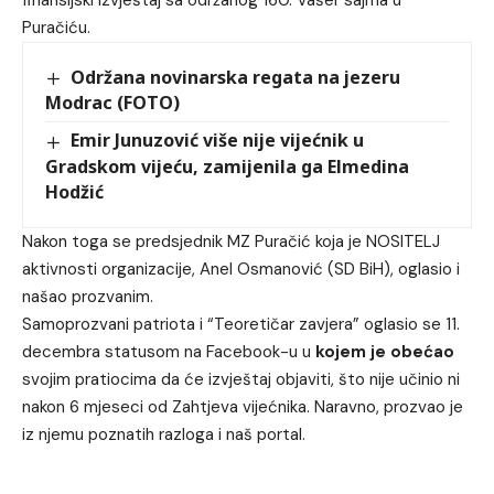
finansijski izvještaj sa održanog 160. Vašer sajma u
Puračiću.
Održana novinarska regata na jezeru
Modrac (FOTO)
Emir Junuzović više nije vijećnik u
Gradskom vijeću, zamijenila ga Elmedina
Hodžić
Nakon toga se predsjednik MZ Puračić koja je NOSITELJ
aktivnosti organizacije, Anel Osmanović (SD BiH), oglasio i
našao prozvanim.
Samoprozvani patriota i “Teoretičar zavjera” oglasio se 11.
decembra statusom na Facebook-u u
kojem
je
obećao
svojim pratiocima da će izvještaj objaviti, što nije učinio ni
nakon 6 mjeseci od Zahtjeva vijećnika. Naravno, prozvao je
iz njemu poznatih razloga i naš portal.