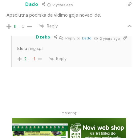
Dado
2 years ago
Apsolutna podrska da vidimo gdje novac ide.
Reply
11
0
Dzeko
Reply to
Dado
2 years ago
Ide u ringispil
Reply
2
-1
- Marketing -