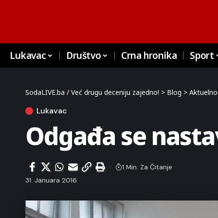
Lukavac
Društvo
Crna hronika
Sport
SodaLIVE.ba / Već drugu deceniju zajedno!
>
Blog
>
Aktuelno
Lukavac
Odgađa se nastav
1 Min. Za Čitanje
31. Januara 2016.