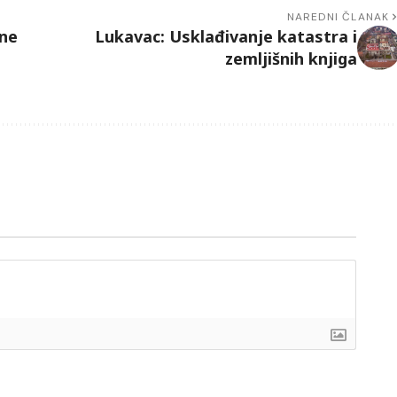
NAREDNI ČLANAK
ane
Lukavac: Usklađivanje katastra i
zemljišnih knjiga