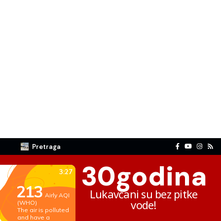
Pretraga
30
godina
Lukavčani su bez pitke
vode!