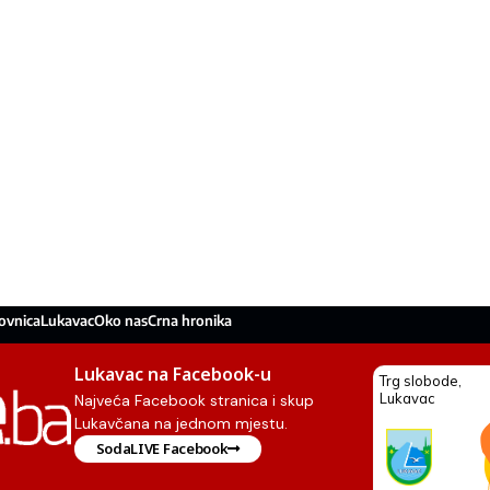
ovnica
Lukavac
Oko nas
Crna hronika
Lukavac na Facebook-u
Najveća Facebook stranica i skup
Lukavčana na jednom mjestu.
SodaLIVE Facebook