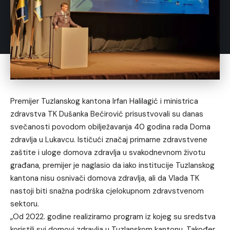
Premijer Tuzlanskog kantona Irfan Halilagić i ministrica
zdravstva TK Dušanka Bećirović prisustvovali su danas
svečanosti povodom obilježavanja 40 godina rada Doma
zdravlja u Lukavcu. Ističući značaj primarne zdravstvene
zaštite i uloge domova zdravlja u svakodnevnom životu
građana, premijer je naglasio da iako institucije Tuzlanskog
kantona nisu osnivači domova zdravlja, ali da Vlada TK
nastoji biti snažna podrška cjelokupnom zdravstvenom
sektoru.
„Od 2022. godine realiziramo program iz kojeg su sredstva
koristili svi domovi zdravlja u Tuzlanskom kantonu. Također,