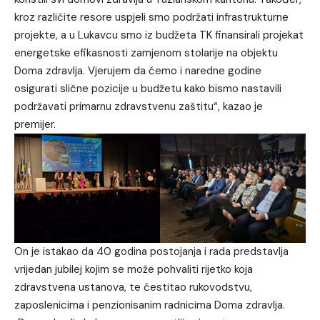
kroz različite resore uspjeli smo podržati infrastrukturne
projekte, a u Lukavcu smo iz budžeta TK finansirali projekat
energetske efikasnosti zamjenom stolarije na objektu
Doma zdravlja. Vjerujem da ćemo i naredne godine
osigurati slične pozicije u budžetu kako bismo nastavili
podržavati primarnu zdravstvenu zaštitu“, kazao je
premijer.
On je istakao da 40 godina postojanja i rada predstavlja
vrijedan jubilej kojim se može pohvaliti rijetko koja
zdravstvena ustanova, te čestitao rukovodstvu,
zaposlenicima i penzionisanim radnicima Doma zdravlja.