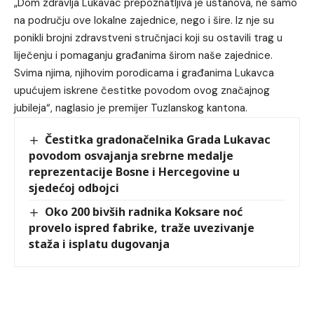
„Dom zdravlja Lukavac prepoznatljiva je ustanova, ne samo
na području ove lokalne zajednice, nego i šire. Iz nje su
ponikli brojni zdravstveni stručnjaci koji su ostavili trag u
liječenju i pomaganju građanima širom naše zajednice.
Svima njima, njihovim porodicama i građanima Lukavca
upućujem iskrene čestitke povodom ovog značajnog
jubileja“, naglasio je premijer Tuzlanskog kantona.
Čestitka gradonačelnika Grada Lukavac
povodom osvajanja srebrne medalje
reprezentacije Bosne i Hercegovine u
sjedećoj odbojci
Oko 200 bivših radnika Koksare noć
provelo ispred fabrike, traže uvezivanje
staža i isplatu dugovanja