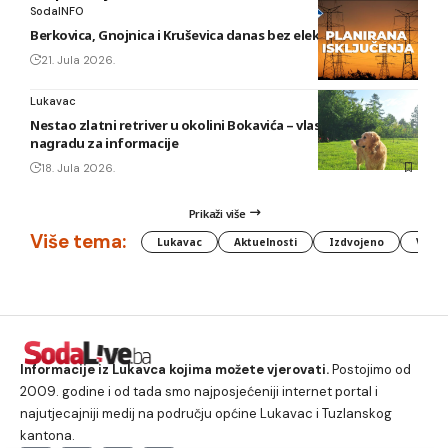
SodaINFO
Berkovica, Gnojnica i Kruševica danas bez električne energije
21. Jula 2026.
Lukavac
Nestao zlatni retriver u okolini Bokavića – vlasnik nudi
nagradu za informacije
18. Jula 2026.
Prikaži više
Više tema:
Lukavac
Aktuelnosti
Izdvojeno
Vlada
Informacije iz Lukavca kojima možete vjerovati.
Postojimo od
2009. godine i od tada smo najposjećeniji internet portal i
najutjecajniji medij na području općine Lukavac i Tuzlanskog
kantona.