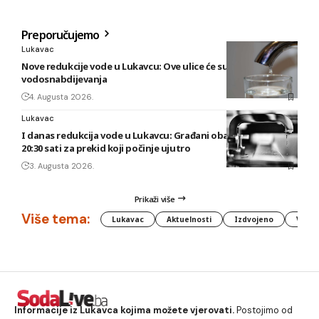
Preporučujemo
Lukavac
Nove redukcije vode u Lukavcu: Ove ulice će sutra biti bez
vodosnabdijevanja
4. Augusta 2026.
Lukavac
I danas redukcija vode u Lukavcu: Građani obaviješteni tek u
20:30 sati za prekid koji počinje ujutro
3. Augusta 2026.
Prikaži više
Više tema:
Lukavac
Aktuelnosti
Izdvojeno
Vlada
Informacije iz Lukavca kojima možete vjerovati.
Postojimo od