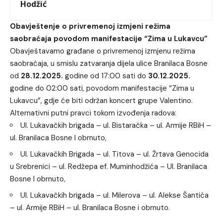
Hodžić
Obavještenje o privremenoj izmjeni režima
saobraćaja povodom manifestacije “Zima u Lukavcu”
Obavještavamo građane o privremenoj izmjenu režima
saobraćaja, u smislu zatvaranja dijela ulice Branilaca Bosne
od
28.12.2025.
godine od 17:00 sati do
30.12.2025.
godine do 02:00 sati, povodom manifestacije “Zima u
Lukavcu”, gdje će biti održan koncert grupe Valentino.
Alternativni putni pravci tokom izvođenja radova:
Ul. Lukavačkih brigada – ul. Bistaračka – ul. Armije RBiH –
ul. Branilaca Bosne I obrnuto,
Ul. Lukavačkih Brigada – ul. Titova – ul. Žrtava Genocida
u Srebrenici – ul. Redžepa ef. Muminhodžića – Ul. Branilaca
Bosne I obrnuto,
Ul. Lukavačkih brigada – ul. Milerova – ul. Alekse Šantića
– ul. Armije RBiH – ul. Branilaca Bosne i obrnuto.