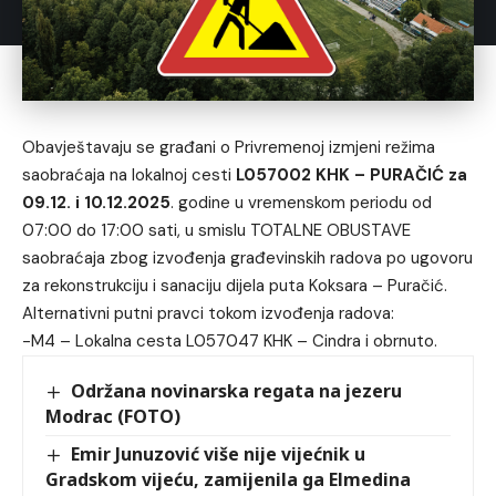
Obavještavaju se građani o Privremenoj izmjeni režima
saobraćaja na lokalnoj cesti
L057002 KHK – PURAČIĆ za
09.12. i 10.12.2025
. godine u vremenskom periodu od
07:00 do 17:00 sati, u smislu TOTALNE OBUSTAVE
saobraćaja zbog izvođenja građevinskih radova po ugovoru
za rekonstrukciju i sanaciju dijela puta Koksara – Puračić.
Alternativni putni pravci tokom izvođenja radova:
-M4 – Lokalna cesta L057047 KHK – Cindra i obrnuto.
Održana novinarska regata na jezeru
Modrac (FOTO)
Emir Junuzović više nije vijećnik u
Gradskom vijeću, zamijenila ga Elmedina