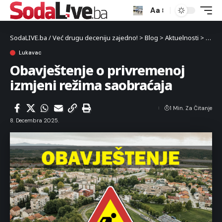
Aa
SodaLIVE.ba / Već drugu deceniju zajedno!
>
Blog
>
Aktuelnosti
>
Luka
Lukavac
Obavještenje o privremenoj
izmjeni režima saobraćaja
1 Min. Za Čitanje
8. Decembra 2025.