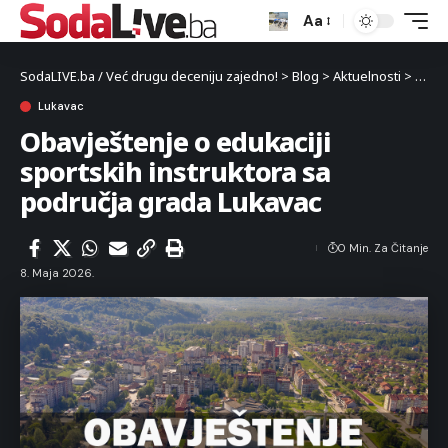
Aa
SodaLIVE.ba / Već drugu deceniju zajedno!
>
Blog
>
Aktuelnosti
>
Luka
Lukavac
Obavještenje o edukaciji
sportskih instruktora sa
područja grada Lukavac
0 Min. Za Čitanje
8. Maja 2026.