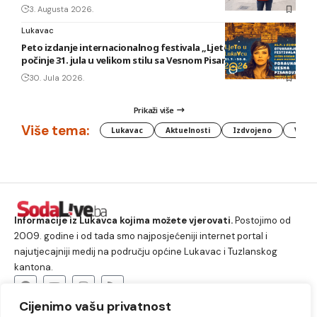
3. Augusta 2026.
Lukavac
Peto izdanje internacionalnog festivala „Ljeto u Lukavcu“
počinje 31. jula u velikom stilu sa Vesnom Pisarović
30. Jula 2026.
Prikaži više
Više tema:
Lukavac
Aktuelnosti
Izdvojeno
Vlada
Informacije iz Lukavca kojima možete vjerovati.
Postojimo od
2009. godine i od tada smo najposjećeniji internet portal i
najutjecajniji medij na području općine Lukavac i Tuzlanskog
kantona.
Cijenimo vašu privatnost