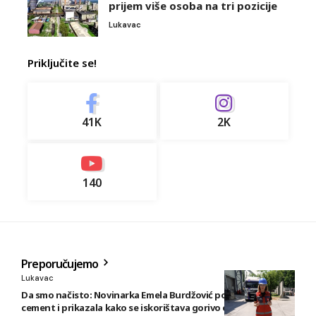
prijem više osoba na tri pozicije
Lukavac
Priključite se!
41K
2K
140
Preporučujemo
Lukavac
Da smo načisto: Novinarka Emela Burdžović posjetila Lukavac
cement i prikazala kako se iskorištava gorivo od otpada