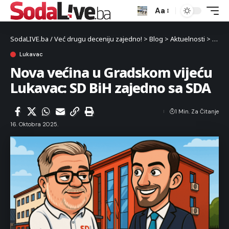
Aa
SodaLIVE.ba / Već drugu deceniju zajedno!
>
Blog
>
Aktuelnosti
>
Luka
Lukavac
Nova većina u Gradskom vijeću
Lukavac: SD BiH zajedno sa SDA
1 Min. Za Čitanje
16. Oktobra 2025.