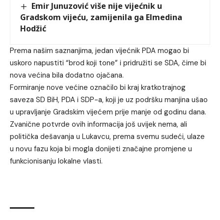
Emir Junuzović više nije vijećnik u
Gradskom vijeću, zamijenila ga Elmedina
Hodžić
Prema našim saznanjima, jedan vijećnik PDA mogao bi
uskoro napustiti “brod koji tone” i pridružiti se SDA, čime bi
nova većina bila dodatno ojačana.
Formiranje nove većine označilo bi kraj kratkotrajnog
saveza SD BiH, PDA i SDP-a, koji je uz podršku manjina ušao
u upravljanje Gradskim vijećem prije manje od godinu dana.
Zvanične potvrde ovih informacija još uvijek nema, ali
politička dešavanja u Lukavcu, prema svemu sudeći, ulaze
u novu fazu koja bi mogla donijeti značajne promjene u
funkcionisanju lokalne vlasti.