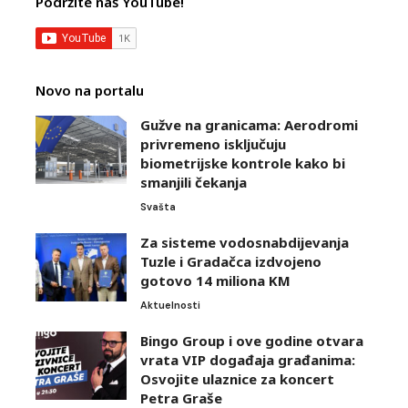
Podržite naš YouTube!
Novo na portalu
Gužve na granicama: Aerodromi
privremeno isključuju
biometrijske kontrole kako bi
smanjili čekanja
Svašta
Za sisteme vodosnabdijevanja
Tuzle i Gradačca izdvojeno
gotovo 14 miliona KM
Aktuelnosti
Bingo Group i ove godine otvara
vrata VIP događaja građanima:
Osvojite ulaznice za koncert
Petra Graše