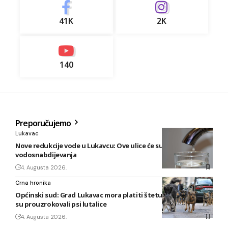
41K
2K
140
Preporučujemo
Lukavac
Nove redukcije vode u Lukavcu: Ove ulice će sutra biti bez
vodosnabdijevanja
4. Augusta 2026.
Crna hronika
Općinski sud: Grad Lukavac mora platiti štetu na vozilu koju
su prouzrokovali psi lutalice
4. Augusta 2026.