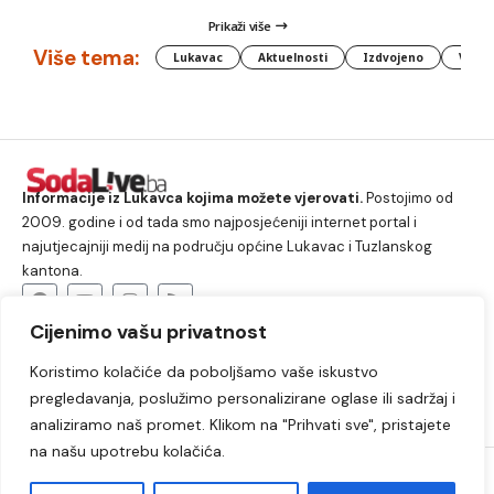
Prikaži više
Više tema:
Lukavac
Aktuelnosti
Izdvojeno
Vlada
Informacije iz Lukavca kojima možete vjerovati.
Postojimo od
2009. godine i od tada smo najposjećeniji internet portal i
najutjecajniji medij na području općine Lukavac i Tuzlanskog
kantona.
Cijenimo vašu privatnost
O nama
Koristimo kolačiće da poboljšamo vaše iskustvo
Lukavac
Društvo
Crna hronika
Sport
pregledavanja, poslužimo personalizirane oglase ili sadržaj i
Kultura
Kolumne
Slobodno vrijeme
analiziramo naš promet. Klikom na "Prihvati sve", pristajete
na našu upotrebu kolačića.
2009. – 2024. © Lukavački info portal – SodaLIVE.ba. Sva prava