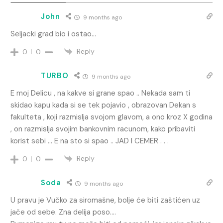
John
9 months ago
Seljacki grad bio i ostao…
Reply
0
0
TURBO
9 months ago
E moj Delicu , na kakve si grane spao .. Nekada sam ti
skidao kapu kada si se tek pojavio , obrazovan Dekan s
fakulteta , koji razmislja svojom glavom, a ono kroz X godina
, on razmislja svojim bankovnim racunom, kako pribaviti
korist sebi … E na sto si spao .. JAD I CEMER . . .
Reply
0
0
Soda
9 months ago
U pravu je Vučko za siromašne, bolje će biti zaštićen uz
jače od sebe. Zna delija poso….