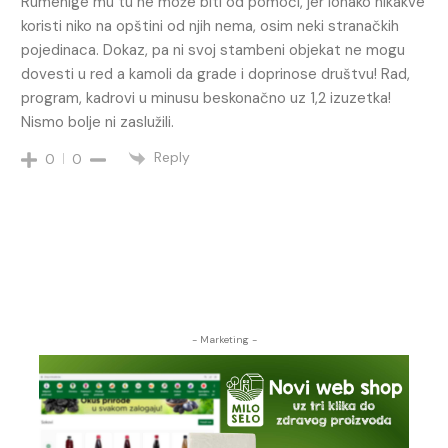
Rumenige mu tu ne može biti od pomoći, jer ionako nikakve
koristi niko na opštini od njih nema, osim neki stranačkih
pojedinaca. Dokaz, pa ni svoj stambeni objekat ne mogu
dovesti u red a kamoli da grade i doprinose društvu! Rad,
program, kadrovi u minusu beskonačno uz 1,2 izuzetka!
Nismo bolje ni zaslužili.
Reply
0
0
- Marketing -