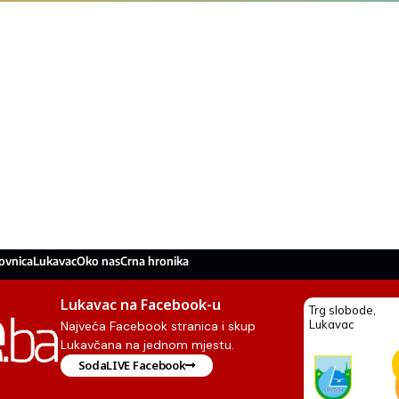
ovnica
Lukavac
Oko nas
Crna hronika
Lukavac na Facebook-u
Najveća Facebook stranica i skup
Lukavčana na jednom mjestu.
SodaLIVE Facebook