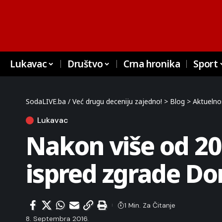
Lukavac
Društvo
Crna hronika
Sport
SodaLIVE.ba / Već drugu deceniju zajedno!
>
Blog
>
Aktuelno
Lukavac
Nakon više od 20
ispred zgrade D
1 Min. Za Čitanje
8. Septembra 2016.