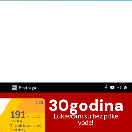
Pretraga
30
godina
Lukavčani su bez pitke
vode!