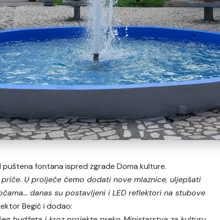
d puštena fontana ispred zgrade Doma kulture.
 priče. U proljeće ćemo dodati nove mlaznice, uljepšati
ločama… danas su postavljeni i LED reflektori na stubove
irektor Begić i dodao:
eg budžeta i kroz projekte preko Ministarstva za kulturu.