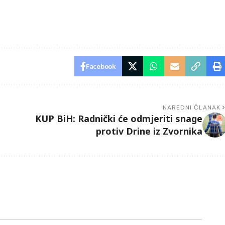
Facebook
NAREDNI ČLANAK
KUP BiH: Radnički će odmjeriti snage
protiv Drine iz Zvornika