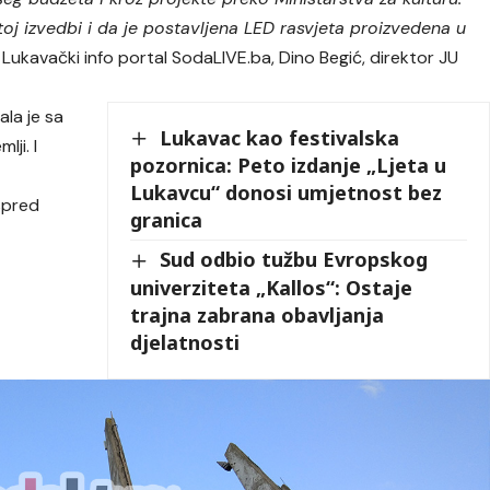
toj izvedbi i da je postavljena LED rasvjeta proizvedena u
za Lukavački info portal SodaLIVE.ba, Dino Begić, direktor JU
la je sa
Lukavac kao festivalska
ji. I
pozornica: Peto izdanje „Ljeta u
Lukavcu“ donosi umjetnost bez
ispred
granica
Sud odbio tužbu Evropskog
univerziteta „Kallos“: Ostaje
trajna zabrana obavljanja
djelatnosti