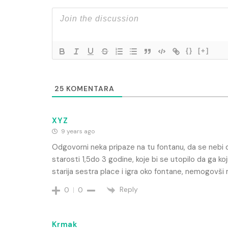
{}
[+]
25
KOMENTARA
XYZ
9 years ago
Odgovorni neka pripaze na tu fontanu, da se nebi de
starosti 1,5do 3 godine, koje bi se utopilo da ga 
starija sestra place i igra oko fontane, nemogovš
Reply
0
0
Krmak