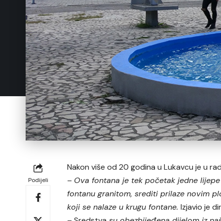
Nakon više od 20 godina u Lukavcu je u ra
–
Ova fontana je tek početak jedne lijepe
Podijeli
fontanu granitom, srediti prilaze novim p
koji se nalaze u krugu fontane.
Izjavio je d
– Sredstva
su obezbijeđena dijelom iz naš