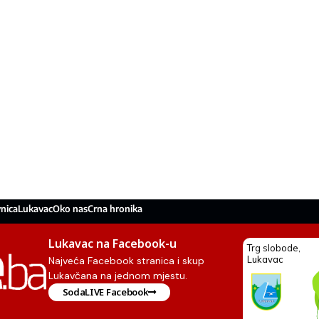
nica
Lukavac
Oko nas
Crna hronika
Lukavac na Facebook-u
Najveća Facebook stranica i skup
Lukavčana na jednom mjestu.
SodaLIVE Facebook