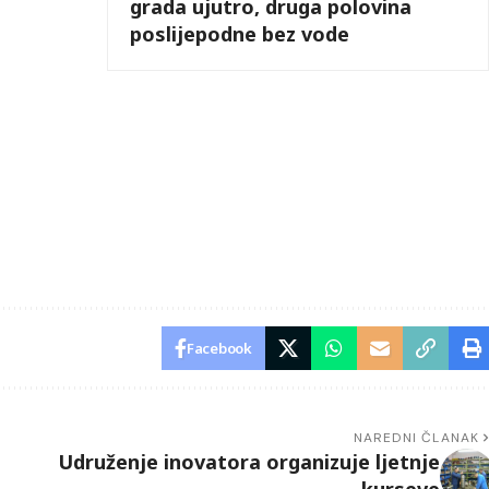
grada ujutro, druga polovina
poslijepodne bez vode
Facebook
NAREDNI ČLANAK
Udruženje inovatora organizuje ljetnje
kurseve