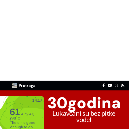
Pretraga
30
godina
Lukavčani su bez pitke
vode!