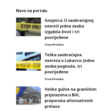
Novo na portalu
Gnojnica: U saobraćajnoj
nesreći jedna osoba
izgubila život i tri
povrijeðene
Crna Hronika
Teška saobraćajna
nesreća u Lukavcu: Jedna
osoba poginula, tri
povrijeđene
Crna Hronika
Velike gužve na graničnim
prijelazima u BiH,
preporuka alternativnih
prelaza