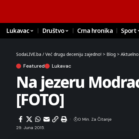
Lukavac
Društvo
Crna hronika
Sport
SodaLIVE.ba / Već drugu deceniju zajedno!
>
Blog
>
Aktuelno
Featured
Lukavac
Na jezeru Modrac
[FOTO]
0 Min. Za Čitanje
29. Juna 2015.