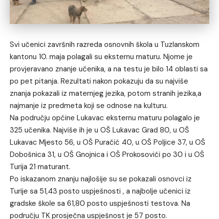
Svi učenici završnih razreda osnovnih škola u Tuzlanskom
kantonu 10. maja polagali su eksternu maturu. Njome je
provjeravano znanje učenika, a na testu je bilo 14 oblasti sa
po pet pitanja. Rezultati nakon pokazuju da su najviše
znanja pokazali iz maternjeg jezika, potom stranih jezika,a
najmanje iz predmeta koji se odnose na kulturu.
Na području općine Lukavac eksternu maturu polagalo je
325 učenika. Najviše ih je u OŠ Lukavac Grad 80, u OŠ
Lukavac Mjesto 56, u OŠ Puračić 40, u OŠ Poljice 37, u OŠ
Dobošnica 31, u OŠ Gnojnica i OŠ Prokosovići po 30 i u OŠ
Turija 21 maturant.
Po iskazanom znanju najlošije su se pokazali osnovci iz
Turije sa 51,43 posto uspješnosti , a najbolje učenici iz
gradske škole sa 61,80 posto uspješnosti testova. Na
području TK prosječna uspješnost je 57 posto.