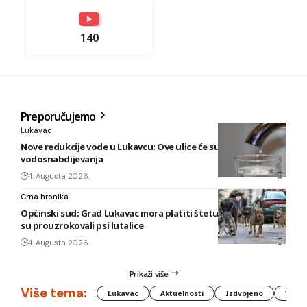
140
Preporučujemo
Lukavac
Nove redukcije vode u Lukavcu: Ove ulice će sutra biti bez
vodosnabdijevanja
4. Augusta 2026.
Crna hronika
Općinski sud: Grad Lukavac mora platiti štetu na vozilu koju
su prouzrokovali psi lutalice
4. Augusta 2026.
Prikaži više
Više tema:
Lukavac
Aktuelnosti
Izdvojeno
Vlada