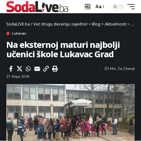
Aa
SodaLIVE.ba / Već drugu deceniju zajedno!
>
Blog
>
Aktuelnosti
>
Luka
Lukavac
Na eksternoj maturi najbolji
učenici škole Lukavac Grad
1 Min. Za Čitanje
27. Maja 2016.