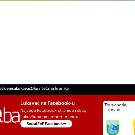
aslovnica
Lukavac
Oko nas
Crna hronika
Lukavac na Facebook-u
Najveća Facebook stranica i skup
Lukavčana na jednom mjestu.
SodaLIVE Facebook