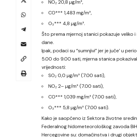
NO₂ 20,8 µg/m³,
CO*** 1,483 mg/m³,
O₃*** 4,8 µg/m³.
Što prema mjernoj stanici pokazuje veliko
dane.
Ipak, podaci su “sumnjivi” jer je juče’ u per
5.00 do 9.00 sati, mjerna stanica pokazival
vrijednosti:
SO₂ 0,0 µg/m³ (7.00 sati),
NO₂ 2– µg/m³ (7.00 sati),
CO*** 1,039 mg/m³ (7.00 sati),
O₃*** 5,8 µg/m³ (7.00 sati).
Kako je saopćeno iz Sektora životne sredi
Federalnog hidometeorološkog zavoda BiH, g
Hercegovine su: domaćinstva i drugi objekti 