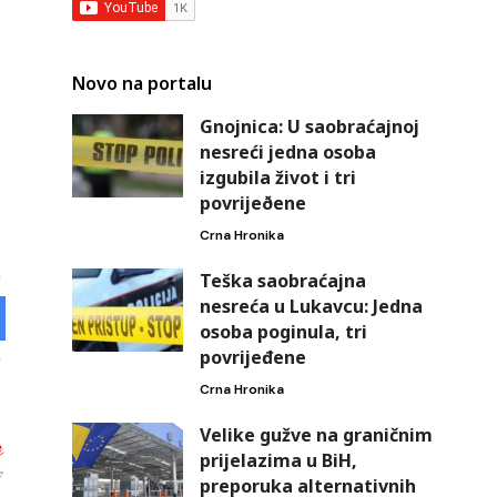
Novo na portalu
Gnojnica: U saobraćajnoj
nesreći jedna osoba
izgubila život i tri
povrijeðene
Crna Hronika
Teška saobraćajna
nesreća u Lukavcu: Jedna
osoba poginula, tri
povrijeđene
Crna Hronika
Velike gužve na graničnim
prijelazima u BiH,
preporuka alternativnih