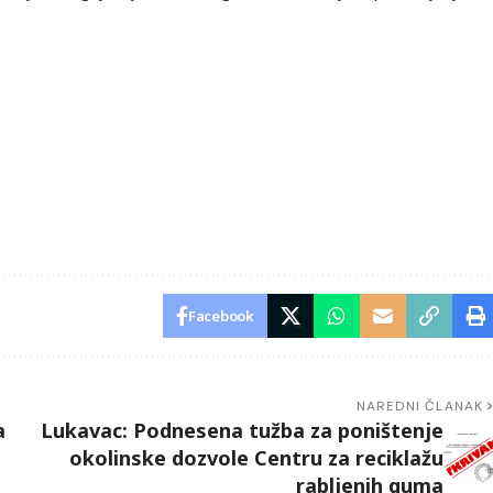
Facebook
NAREDNI ČLANAK
a
Lukavac: Podnesena tužba za poništenje
okolinske dozvole Centru za reciklažu
rabljenih guma