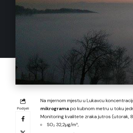
Na mjernom mjestu u Lukavcu koncentracije
mikrograma
po kubnom metru u toku jed
Podijeli
Monitoring kvalitete zraka jutros (utorak, 
SO₂ 32,2µg/m³,