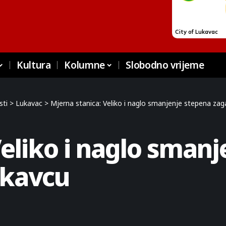
Kultura
Kolumne
Slobodno vrijeme
sti
>
Lukavac
>
Mjerna stanica: Veliko i naglo smanjenje stepena za
Veliko i naglo sman
ukavcu