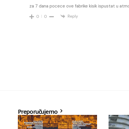
za 7 dana pocece ove fabrike kisik ispustat u atm
Reply
0
0
Preporučujemo