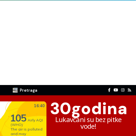
Pretraga
30
godina
Lukavčani su bez pitke
vode!