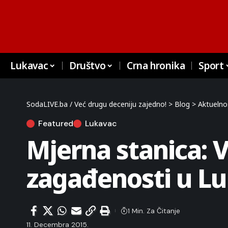
Lukavac
Društvo
Crna hronika
Sport
SodaLIVE.ba / Već drugu deceniju zajedno!
>
Blog
>
Aktuelno
Featured
Lukavac
Mjerna stanica: 
zagađenosti u L
1 Min. Za Čitanje
11. Decembra 2015.