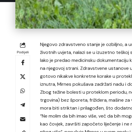
Njegovo zdravstveno stanje je ozbiljno, a
životnih uvjeta, nalazi se u izuzetno teškoj si
Podijeli
Iako je predao medicinsku dokumentaciju kl
na njegovoj strani. Zdravstvene ustanove u
gotovo nikakve konkretne korake u protekle
iznutra, Mirnes pokušava zadržati nadu i d
Zbog težine bolesti u proteklom periodu, n
trgovina) bez šporeta, frižidera, mašine za 
mora biti striktan i prilagođen, što dodat
“Ne molim da bih imao više, već da bih moga
kao čovjek, završiti započeto liječenje i ne 
nikog više”, poručuje Mirnes u svom apelu 