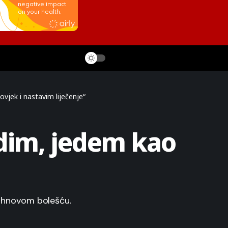
vjek i nastavim liječenje“
dim, jedem kao
rohnovom bolešću.