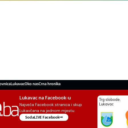
ovnica
Lukavac
Oko nas
Crna hronika
Lukavac na Facebook-u
Najveća Facebook stranica i skup
Lukavčana na jednom mjestu.
SodaLIVE Facebook