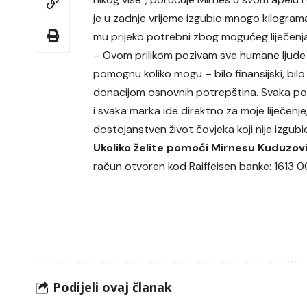
je u zadnje vrijeme izgubio mnogo kilograma
mu prijeko potrebni zbog mogućeg liječenja
– Ovom prilikom pozivam sve humane ljude
pomognu koliko mogu – bilo finansijski, bilo
donacijom osnovnih potrepština. Svaka p
i svaka marka ide direktno za moje liječenje,
dostojanstven život čovjeka koji nije izgubi
Ukoliko želite pomoći Mirnesu Kuduzov
račun otvoren kod Raiffeisen banke: 1613
Podijeli ovaj članak