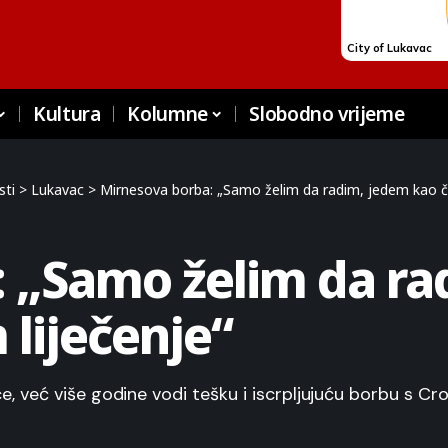
Kultura
Kolumne
Slobodno vrijeme
sti
>
Lukavac
>
Mirnesova borba: „Samo želim da radim, jedem kao čo
: „Samo želim da ra
 liječenje“
ce, već više godine vodi tešku i iscrpljujuću borbu s C