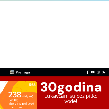
Pretraga
30
godina
Lukavčani su bez pitke
vode!