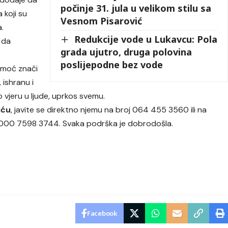
počinje 31. jula u velikom stilu sa
 koji su
Vesnom Pisarović
.
Redukcije vode u Lukavcu: Pola
 da
grada ujutro, druga polovina
poslijepodne bez vode
omoć znači
 ishranu i
o vjeru u ljude, uprkos svemu.
iću
, javite se direktno njemu na broj 064 455 3560 ili na
 0000 7598 3744. Svaka podrška je dobrodošla.
Facebook