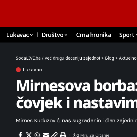
Lukavac
Društvo
Crna hronika
Sport
SodaLIVE.ba / Već drugu deceniju zajedno!
>
Blog
>
Aktuelno
Lukavac
Mirnesova borba
čovjek i nastavim
Mirnes Kuduzović, naš sugrađanin i član zajedni
2 Min. Za Čitanje