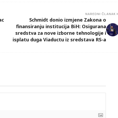
NAREDNI ČLANAK
ac
Schmidt donio izmjene Zakona o
finansiranju institucija BiH: Osigurana
sredstva za nove izborne tehnologije i
isplatu duga Viaductu iz sredstava RS-a