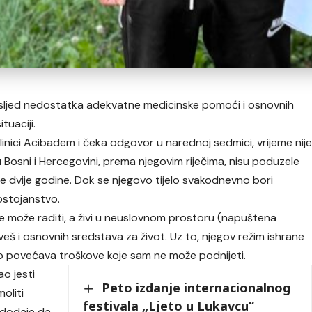
 usljed nedostatka adekvatne medicinske pomoći i osnovnih
tuaciji.
inici Acibadem i čeka odgovor u narednoj sedmici, vrijeme nij
 Bosni i Hercegovini, prema njegovim riječima, nisu poduzele
 dvije godine. Dok se njegovo tijelo svakodnevno bori
ostojanstvo.
e može raditi, a živi u neuslovnom prostoru (napuštena
veš i osnovnih sredstava za život. Uz to, njegov režim ishrane
no povećava troškove koje sam ne može podnijeti.
o jesti
Peto izdanje internacionalnog
moliti
festivala „Ljeto u Lukavcu“
i dodaje da