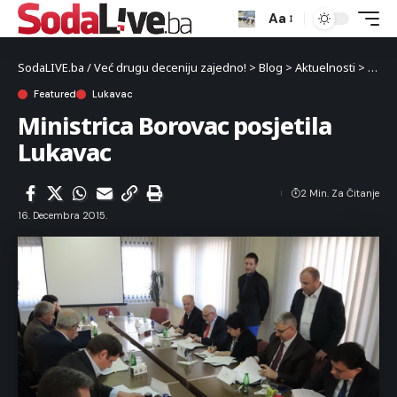
Aa
SodaLIVE.ba / Već drugu deceniju zajedno!
>
Blog
>
Aktuelnosti
>
Luka
Featured
Lukavac
Ministrica Borovac posjetila
Lukavac
2 Min. Za Čitanje
16. Decembra 2015.