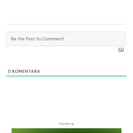
0
KOMENTARA
- Marketing -