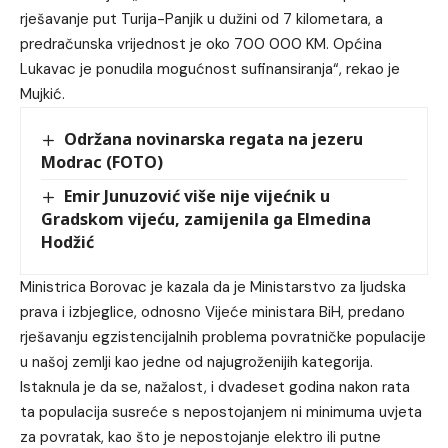
rješavanje put Turija-Panjik u dužini od 7 kilometara, a
predračunska vrijednost je oko 700 000 KM. Općina
Lukavac je ponudila mogućnost sufinansiranja“, rekao je
Mujkić.
Održana novinarska regata na jezeru
Modrac (FOTO)
Emir Junuzović više nije vijećnik u
Gradskom vijeću, zamijenila ga Elmedina
Hodžić
Ministrica Borovac je kazala da je Ministarstvo za ljudska
prava i izbjeglice, odnosno Vijeće ministara BiH, predano
rješavanju egzistencijalnih problema povratničke populacije
u našoj zemlji kao jedne od najugroženijih kategorija.
Istaknula je da se, nažalost, i dvadeset godina nakon rata
ta populacija susreće s nepostojanjem ni minimuma uvjeta
za povratak, kao što je nepostojanje elektro ili putne