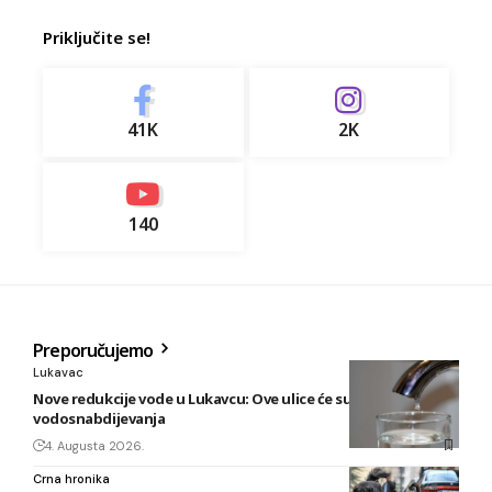
Priključite se!
41K
2K
140
Preporučujemo
Lukavac
Nove redukcije vode u Lukavcu: Ove ulice će sutra biti bez
vodosnabdijevanja
4. Augusta 2026.
Crna hronika