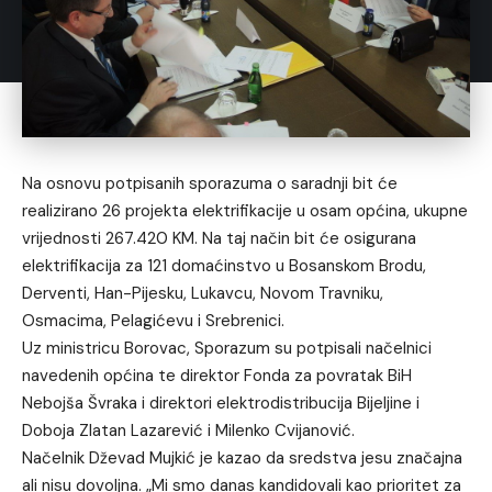
Na osnovu potpisanih sporazuma o saradnji bit će
realizirano 26 projekta elektrifikacije u osam općina, ukupne
vrijednosti 267.420 KM. Na taj način bit će osigurana
elektrifikacija za 121 domaćinstvo u Bosanskom Brodu,
Derventi, Han-Pijesku, Lukavcu, Novom Travniku,
Osmacima, Pelagićevu i Srebrenici.
Uz ministricu Borovac, Sporazum su potpisali načelnici
navedenih općina te direktor Fonda za povratak BiH
Nebojša Švraka i direktori elektrodistribucija Bijeljine i
Doboja Zlatan Lazarević i Milenko Cvijanović.
Načelnik Dževad Mujkić je kazao da sredstva jesu značajna
ali nisu dovoljna. „Mi smo danas kandidovali kao prioritet za