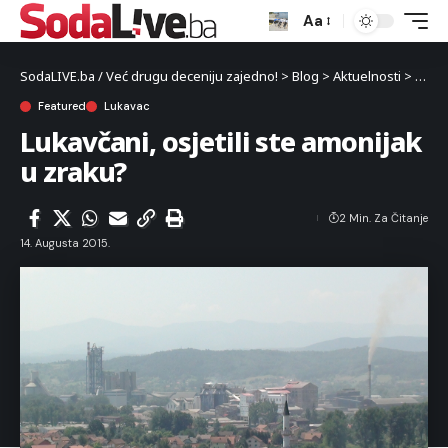
Aa
SodaLIVE.ba / Već drugu deceniju zajedno!
>
Blog
>
Aktuelnosti
>
Luka
Featured
Lukavac
Lukavčani, osjetili ste amonijak
u zraku?
2 Min. Za Čitanje
14. Augusta 2015.