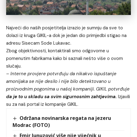
Najveći dio naših posjetitelja izrazio je sumnju da sve to
dolazi iz kruga GIKIL-a dok je jedan dio primjedbi stigao na
adresu Sisecam Sode Lukavac.
Zbog objektivnosti, kontaktirali smo odgovorne u
pomenutim fabrikama kako bi saznali nešto više o ovom
slučaju.
–
Interne provjere potvrđuju da nikakvo ispuštanje
amonijaka se nije desilo i nije bilo detektovano u
proizvodnim pogonima u našoj kompaniji. GIKIL potvrđuje
da je to u skladu sa svim sigurnosnim zahtjevima.
Izjavili
su za naš portal iz kompanije GIKIL.
Održana novinarska regata na jezeru
Modrac (FOTO)
Emir Junuzović više nije vijećnik u