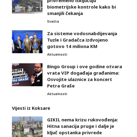
privremeno isključuju
biometrijske kontrole kako bi
smanjili čekanja
Svašta
Za sisteme vodosnabdijevanja
Tuzle i Gradačca izdvojeno
gotovo 14 miliona KM
Aktuelnosti
Bingo Group i ove godine otvara
vrata VIP događaja građanima:
Osvojite ulaznice za koncert
Petra Graše
Aktuelnosti
Vijesti iz Koksare
GIKIL nema krizu rukovođenja:
Hitna sanacija pruge i dalje je
ključ opstanka privrede