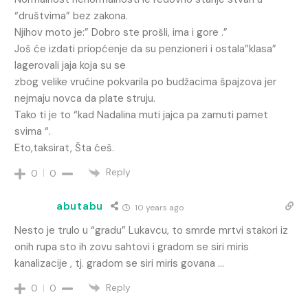
“društvima” bez zakona.
Njihov moto je:” Dobro ste prošli, ima i gore .”
Još će izdati priopćenje da su penzioneri i ostala”klasa”
lagerovali jaja koja su se
zbog velike vrućine pokvarila po budžacima špajzova jer
nejmaju novca da plate struju.
Tako ti je to “kad Nadalina muti jajca pa zamuti pamet
svima “.
Eto,taksirat, Šta ćeš.
Reply
0
0
abutabu
10 years ago
Nesto je trulo u “gradu” Lukavcu, to smrde mrtvi stakori iz
onih rupa sto ih zovu sahtovi i gradom se siri miris
kanalizacije , tj. gradom se siri miris govana …
Reply
0
0