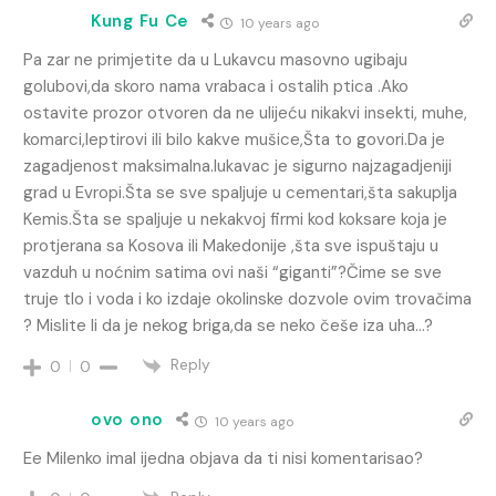
Kung Fu Ce
10 years ago
Pa zar ne primjetite da u Lukavcu masovno ugibaju
golubovi,da skoro nama vrabaca i ostalih ptica .Ako
ostavite prozor otvoren da ne ulijeću nikakvi insekti, muhe,
komarci,leptirovi ili bilo kakve mušice,Šta to govori.Da je
zagadjenost maksimalna.lukavac je sigurno najzagadjeniji
grad u Evropi.Šta se sve spaljuje u cementari,šta sakuplja
Kemis.Šta se spaljuje u nekakvoj firmi kod koksare koja je
protjerana sa Kosova ili Makedonije ,šta sve ispuštaju u
vazduh u noćnim satima ovi naši “giganti”?Čime se sve
truje tlo i voda i ko izdaje okolinske dozvole ovim trovačima
? Mislite li da je nekog briga,da se neko češe iza uha…?
Reply
0
0
ovo ono
10 years ago
Ee Milenko imal ijedna objava da ti nisi komentarisao?