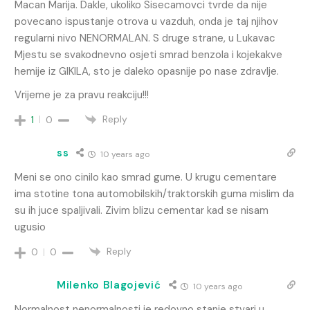
Macan Marija. Dakle, ukoliko Sisecamovci tvrde da nije
povecano ispustanje otrova u vazduh, onda je taj njihov
regularni nivo NENORMALAN. S druge strane, u Lukavac
Mjestu se svakodnevno osjeti smrad benzola i kojekakve
hemije iz GIKILA, sto je daleko opasnije po nase zdravlje.
Vrijeme je za pravu reakciju!!!
Reply
1
0
ss
10 years ago
Meni se ono cinilo kao smrad gume. U krugu cementare
ima stotine tona automobilskih/traktorskih guma mislim da
su ih juce spaljivali. Zivim blizu cementar kad se nisam
ugusio
Reply
0
0
Milenko Blagojević
10 years ago
Normalnost nenormalnosti ie redovno stanje stvari u