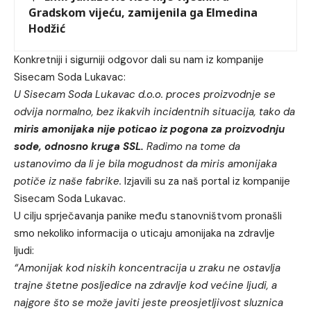
Gradskom vijeću, zamijenila ga Elmedina
Hodžić
Konkretniji i sigurniji odgovor dali su nam iz kompanije
Sisecam Soda Lukavac:
U Sisecam Soda Lukavac d.o.o. proces proizvodnje se
odvija normalno, bez ikakvih incidentnih situacija, tako da
miris amonijaka nije poticao iz pogona za proizvodnju
sode, odnosno kruga SSL.
Radimo na tome da
ustanovimo da li je bila mogudnost da miris amonijaka
potiče iz naše fabrike.
Izjavili su za naš portal iz kompanije
Sisecam Soda Lukavac.
U cilju sprječavanja panike među stanovništvom pronašli
smo nekoliko informacija o uticaju amonijaka na zdravlje
ljudi:
“Amonijak kod niskih koncentracija u zraku ne ostavlja
trajne štetne posljedice na zdravlje kod većine ljudi, a
najgore što se može javiti jeste preosjetljivost sluznica