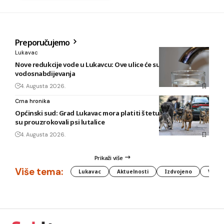
Preporučujemo
Lukavac
Nove redukcije vode u Lukavcu: Ove ulice će sutra biti bez
vodosnabdijevanja
4. Augusta 2026.
Crna hronika
Općinski sud: Grad Lukavac mora platiti štetu na vozilu koju
su prouzrokovali psi lutalice
4. Augusta 2026.
Prikaži više
Više tema:
Lukavac
Aktuelnosti
Izdvojeno
Vlada