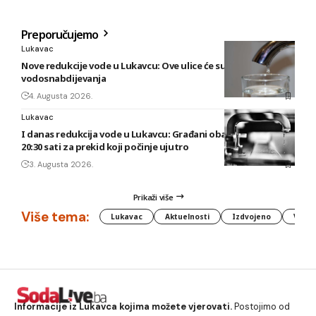
Preporučujemo
Lukavac
Nove redukcije vode u Lukavcu: Ove ulice će sutra biti bez
vodosnabdijevanja
4. Augusta 2026.
Lukavac
I danas redukcija vode u Lukavcu: Građani obaviješteni tek u
20:30 sati za prekid koji počinje ujutro
3. Augusta 2026.
Prikaži više
Više tema:
Lukavac
Aktuelnosti
Izdvojeno
Vlada
Informacije iz Lukavca kojima možete vjerovati.
Postojimo od