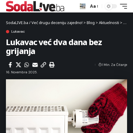
Aa
SodaLIVE.ba / Već drugu deceniju zajedno!
>
Blog
>
Aktuelnosti
>
Luka
Lukavac
Lukavac već dva dana bez
grijanja
1 Min. Za Čitanje
16. Novembra 2025.