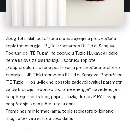
Zbog tehničkih poteškoća u postrojenjima proizvođača
toplotne energije, JP „Elektroprivreda BiH“ d.d. Sarajevo,
Podružnica „TE Tuzla“, na području Tuzle i Lukavca i dalje
nema uslova za distribuciju i isporuku toplote.
„Zbog problema u radu postrojenja proizvođača toplotne
energije – JP ‘Elektroprivreda BiH’ d.d. Sarajevo, Podružnica
‘TE Tuzla’ – još uvijek ne postoje zadovoljavajući parametri
za distribuciju i isporuku toplotne energije“, navedeno je u
saopćenju Centralnog grijanja Tuzla, dok je JP RAD svoje
saopštenje izdao jučer u toku dana.
Prema našim informacijama, tople radijatore bi korisnici
mogli očekivati sutra u toku dana.