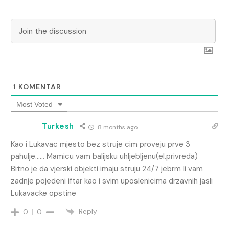
1
KOMENTAR
Most Voted
Turkesh
8 months ago
Kao i Lukavac mjesto bez struje cim proveju prve 3
pahulje…… Mamicu vam balijsku uhljebljenu(el.privreda)
Bitno je da vjerski objekti imaju struju 24/7 jebrm li vam
zadnje pojedeni iftar kao i svim uposlenicima drzavnih jasli
Lukavacke opstine
Reply
0
0