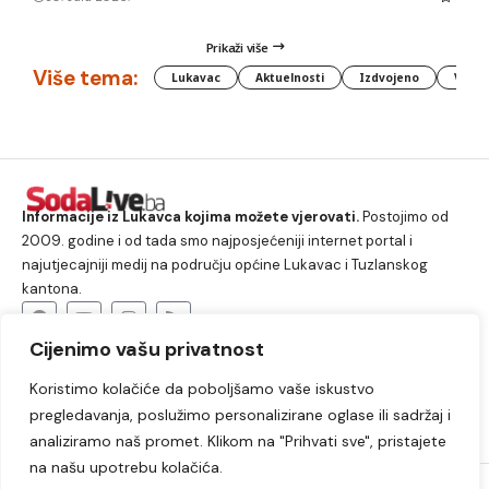
Prikaži više
Više tema:
Lukavac
Aktuelnosti
Izdvojeno
Vlada
Informacije iz Lukavca kojima možete vjerovati.
Postojimo od
2009. godine i od tada smo najposjećeniji internet portal i
najutjecajniji medij na području općine Lukavac i Tuzlanskog
kantona.
Cijenimo vašu privatnost
O nama
Koristimo kolačiće da poboljšamo vaše iskustvo
Lukavac
Društvo
Crna hronika
Sport
pregledavanja, poslužimo personalizirane oglase ili sadržaj i
Kultura
Kolumne
Slobodno vrijeme
analiziramo naš promet. Klikom na "Prihvati sve", pristajete
na našu upotrebu kolačića.
2009. – 2024. © Lukavački info portal – SodaLIVE.ba. Sva prava