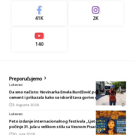
41K
2K
140
Preporučujemo
Lukavac
Da smo načisto: Novinarka Emela Burdžović posjetila Lukavac
cement i prikazala kako se iskorištava gorivo od otpada
3. Augusta 2026.
Lukavac
Peto izdanje internacionalnog festivala „Ljeto u Lukavcu“
počinje 31. jula u velikom stilu sa Vesnom Pisarović
30. Jula 2026.