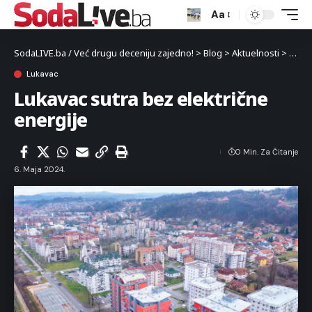
Aa
SodaLIVE.ba / Već drugu deceniju zajedno!
>
Blog
>
Aktuelnosti
>
Luka
Lukavac
Lukavac sutra bez električne
energije
0 Min. Za Čitanje
6. Maja 2024.