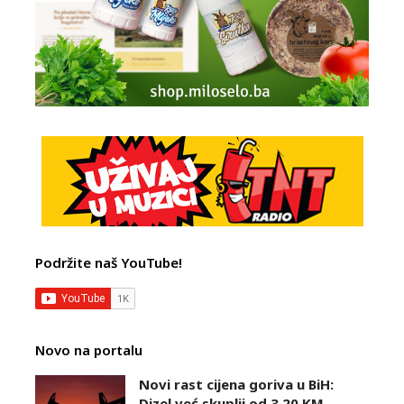
Podržite naš YouTube!
Novo na portalu
Novi rast cijena goriva u BiH:
Dizel već skuplji od 3,20 KM,