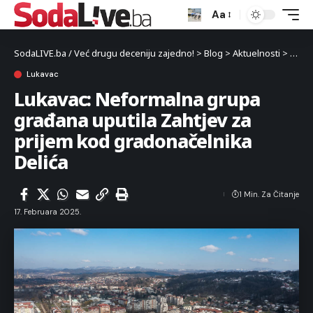
Aa
SodaLIVE.ba / Već drugu deceniju zajedno!
>
Blog
>
Aktuelnosti
>
Luka
Lukavac
Lukavac: Neformalna grupa
građana uputila Zahtjev za
prijem kod gradonačelnika
Delića
1 Min. Za Čitanje
17. Februara 2025.