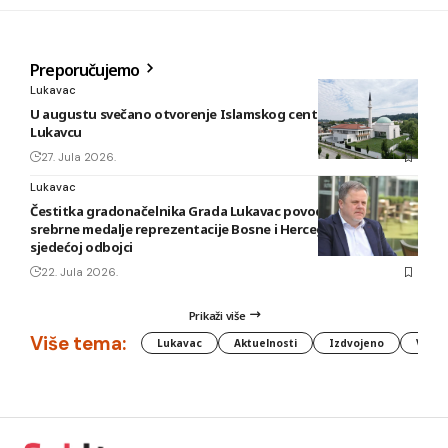
Preporučujemo
Lukavac
U augustu svečano otvorenje Islamskog centra i džamije u
Lukavcu
27. Jula 2026.
Lukavac
Čestitka gradonačelnika Grada Lukavac povodom osvajanja
srebrne medalje reprezentacije Bosne i Hercegovine u
sjedećoj odbojci
22. Jula 2026.
Prikaži više
Više tema:
Lukavac
Aktuelnosti
Izdvojeno
Vlada