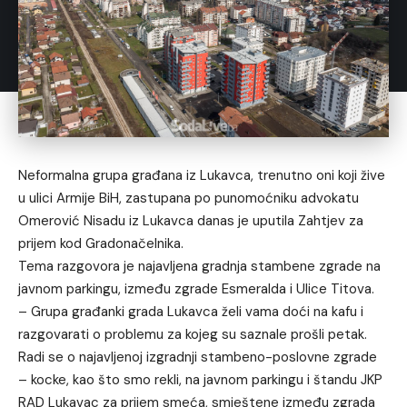
Neformalna grupa građana iz Lukavca, trenutno oni koji žive
u ulici Armije BiH, zastupana po punomoćniku advokatu
Omerović Nisadu iz Lukavca danas je uputila Zahtjev za
prijem kod Gradonačelnika.
Tema razgovora je najavljena gradnja stambene zgrade na
javnom parkingu, između zgrade Esmeralda i Ulice Titova.
– Grupa građanki grada Lukavca želi vama doći na kafu i
razgovarati o problemu za kojeg su saznale prošli petak.
Radi se o najavljenoj izgradnji stambeno-poslovne zgrade
– kocke, kao što smo rekli, na javnom parkingu i štandu JKP
RAD Lukavac za prijem smeća, smještene između zgrada