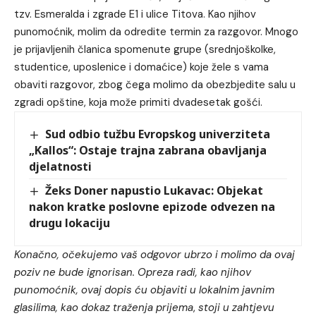
tzv. Esmeralda i zgrade E1 i ulice Titova. Kao njihov
punomoćnik, molim da odredite termin za razgovor. Mnogo
je prijavljenih članica spomenute grupe (srednjoškolke,
studentice, uposlenice i domaćice) koje žele s vama
obaviti razgovor, zbog čega molimo da obezbjedite salu u
zgradi opštine, koja može primiti dvadesetak gošći.
Sud odbio tužbu Evropskog univerziteta
„Kallos“: Ostaje trajna zabrana obavljanja
djelatnosti
Žeks Doner napustio Lukavac: Objekat
nakon kratke poslovne epizode odvezen na
drugu lokaciju
Konačno, očekujemo vaš odgovor ubrzo i molimo da ovaj
poziv ne bude ignorisan. Opreza radi, kao njihov
punomoćnik, ovaj dopis ću objaviti u lokalnim javnim
glasilima, kao dokaz traženja prijema
,
stoji u zahtjevu