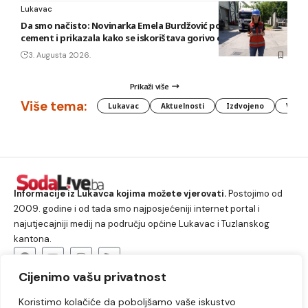
Lukavac
Da smo načisto: Novinarka Emela Burdžović posjetila Lukavac
cement i prikazala kako se iskorištava gorivo od otpada
3. Augusta 2026.
Prikaži više
Više tema:
Lukavac
Aktuelnosti
Izdvojeno
Vlada
Informacije iz Lukavca kojima možete vjerovati.
Postojimo od
2009. godine i od tada smo najposjećeniji internet portal i
najutjecajniji medij na području općine Lukavac i Tuzlanskog
kantona.
Cijenimo vašu privatnost
O nama
Koristimo kolačiće da poboljšamo vaše iskustvo