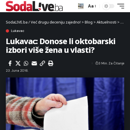
Aa
SodaLIVE.ba / Već drugu deceniju zajedno!
>
Blog
>
Aktuelnosti
>
Luka
Lukavac
Lukavac: Donose li oktobarski
izbori više žena u vlasti?
3 Min. Za Čitanje
23. Juna 2016.