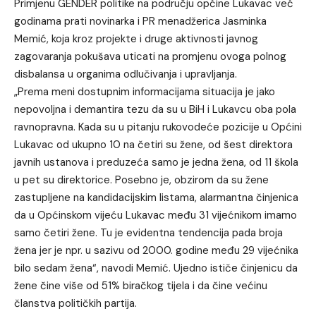
Primjenu GENDER politike na području općine Lukavac već
godinama prati novinarka i PR menadžerica Jasminka
Memić, koja kroz projekte i druge aktivnosti javnog
zagovaranja pokušava uticati na promjenu ovoga polnog
disbalansa u organima odlučivanja i upravljanja.
„Prema meni dostupnim informacijama situacija je jako
nepovoljna i demantira tezu da su u BiH i Lukavcu oba pola
ravnopravna. Kada su u pitanju rukovodeće pozicije u Općini
Lukavac od ukupno 10 na četiri su žene, od šest direktora
javnih ustanova i preduzeća samo je jedna žena, od 11 škola
u pet su direktorice. Posebno je, obzirom da su žene
zastupljene na kandidacijskim listama, alarmantna činjenica
da u Općinskom vijeću Lukavac među 31 vijećnikom imamo
samo četiri žene. Tu je evidentna tendencija pada broja
žena jer je npr. u sazivu od 2000. godine među 29 vijećnika
bilo sedam žena“, navodi Memić. Ujedno ističe činjenicu da
žene čine više od 51% biračkog tijela i da čine većinu
članstva političkih partija.