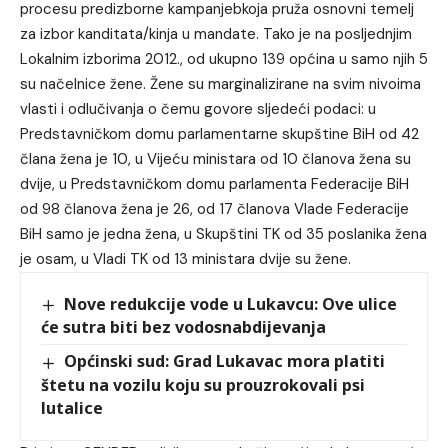
procesu predizborne kampanjebkoja pruža osnovni temelj
za izbor kanditata/kinja u mandate. Tako je na posljednjim
Lokalnim izborima 2012., od ukupno 139 općina u samo njih 5
su načelnice žene. Žene su marginalizirane na svim nivoima
vlasti i odlučivanja o čemu govore sljedeći podaci: u
Predstavničkom domu parlamentarne skupštine BiH od 42
člana žena je 10, u Vijeću ministara od 10 članova žena su
dvije, u Predstavničkom domu parlamenta Federacije BiH
od 98 članova žena je 26, od 17 članova Vlade Federacije
BiH samo je jedna žena, u Skupštini TK od 35 poslanika žena
je osam, u Vladi TK od 13 ministara dvije su žene.
Nove redukcije vode u Lukavcu: Ove ulice
će sutra biti bez vodosnabdijevanja
Općinski sud: Grad Lukavac mora platiti
štetu na vozilu koju su prouzrokovali psi
lutalice