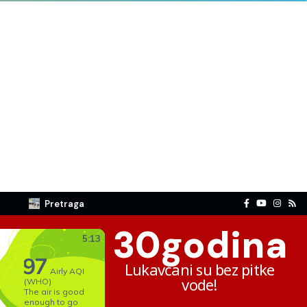
Pretraga
30
godina
Lukavčani su bez pitke
vode!