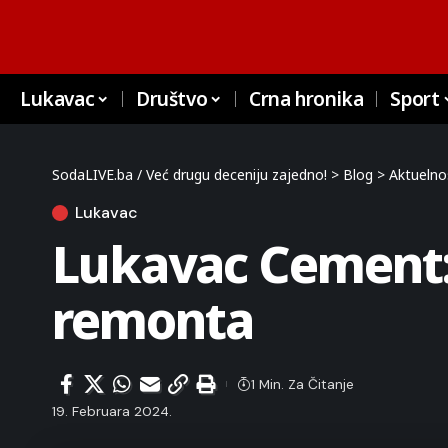
Lukavac
Društvo
Crna hronika
Sport
SodaLIVE.ba / Već drugu deceniju zajedno!
>
Blog
>
Aktuelno
Lukavac
Lukavac Cement:
remonta
1 Min. Za Čitanje
19. Februara 2024.