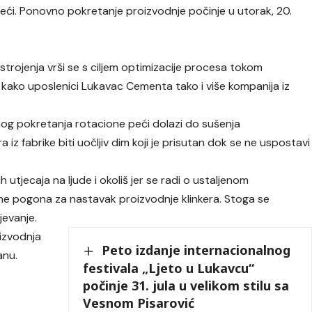
peći. Ponovno pokretanje proizvodnje počinje u utorak, 20.
strojenja vrši se s ciljem optimizacije procesa tokom
 kako uposlenici Lukavac Cementa tako i više kompanija iz
nog pokretanja rotacione peći dolazi do sušenja
 iz fabrike biti uočljiv dim koji je prisutan dok se ne uspostavi
 utjecaja na ljude i okoliš jer se radi o ustaljenom
me pogona za nastavak proizvodnje klinkera. Stoga se
jevanje.
izvodnja
Peto izdanje internacionalnog
anu.
festivala „Ljeto u Lukavcu“
počinje 31. jula u velikom stilu sa
Vesnom Pisarović