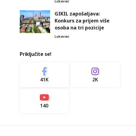
Lukavac
GIKIL zapošaljava:
Konkurs za prijem više
osoba na tri pozicije
Lukavac
Priključite se!
41K
2K
140