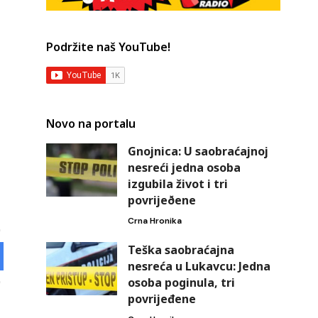
Podržite naš YouTube!
Novo na portalu
Gnojnica: U saobraćajnoj
nesreći jedna osoba
izgubila život i tri
povrijeðene
Crna Hronika
Teška saobraćajna
nesreća u Lukavcu: Jedna
osoba poginula, tri
povrijeđene