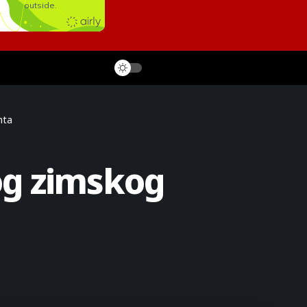
nta
og zimskog