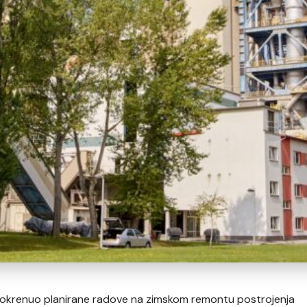
pokrenuo planirane radove na zimskom remontu postrojenja