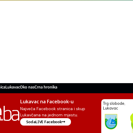
ica
Lukavac
Oko nas
Crna hronika
Lukavac na Facebook-u
Najveća Facebook stranica i skup
Lukavčana na jednom mjestu.
SodaLIVE Facebook