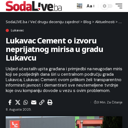
Aa
SodaLIVE.ba / Već drugu deceniju zajedno!
>
Blog
>
Aktuelnosti
>
Luka
Lukavac
Lukavac Cement o izvoru
neprijatnog mirisa u gradu
Lukavcu
Usljed učestalih upita građana i primjedbi na neugodan miris
koji se posljednjih dana širi u centralnom području grada
Lukavca, Lukavac Cement ovom prilikom želi transparentno
informirati javnost i demantirati sve neutemeljene tvrdnje
koje ovu kompaniju dovode u vezu s ovim problemom.
3 Min. Za Čitanje
8. Augusta 2025.