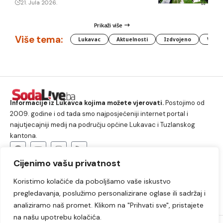
21. Jula 2026.
Prikaži više
Više tema:
Lukavac
Aktuelnosti
Izdvojeno
Vlada
Informacije iz Lukavca kojima možete vjerovati.
Postojimo od
2009. godine i od tada smo najposjećeniji internet portal i
najutjecajniji medij na području općine Lukavac i Tuzlanskog
kantona.
Cijenimo vašu privatnost
O nama
Koristimo kolačiće da poboljšamo vaše iskustvo
Lukavac
Društvo
Crna hronika
Sport
pregledavanja, poslužimo personalizirane oglase ili sadržaj i
Kultura
Kolumne
Slobodno vrijeme
analiziramo naš promet. Klikom na "Prihvati sve", pristajete
na našu upotrebu kolačića.