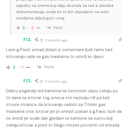
zajedno sa onima koji daju dozvole za rad a zatreba
dokumentacija, onda će to bit objavljeno na svim
medijima uključujući i ovaj.
Reply
5
-2
FCL
11 months ago
Laze g.Pasić smrad dolazi iz cementare ljudi tamo kad
istovaraju rade sa gas maskama to smrdi ko djavo
Reply
3
-1
FCL
11 months ago
Delicu pogledaj red kamiona na teretnom ulazu cekaju po
tri dana na istovar tog smeca sto nazivaju rdf pa kad
otvore stranice da istovaraju radnici sa Titinim gas
maskama vrse istovar jer je smrad uzasan a g.Pasic laze da
ne smrdi jer svaki dan gledam te kamione na suncu koji
cekaju istovar a pred tc bingo mozes povratiti od smrada