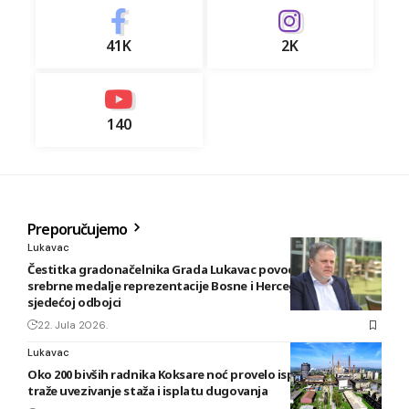
41K
2K
140
Preporučujemo
Lukavac
Čestitka gradonačelnika Grada Lukavac povodom osvajanja
srebrne medalje reprezentacije Bosne i Hercegovine u
sjedećoj odbojci
22. Jula 2026.
Lukavac
Oko 200 bivših radnika Koksare noć provelo ispred fabrike,
traže uvezivanje staža i isplatu dugovanja