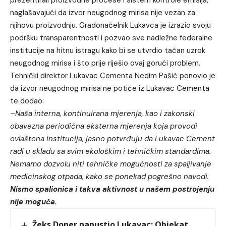
naglašavajući da izvor neugodnog mirisa nije vezan za
njihovu proizvodnju. Gradonačelnik Lukavca je izrazio svoju
podršku transparentnosti i pozvao sve nadležne federalne
institucije na hitnu istragu kako bi se utvrdio tačan uzrok
neugodnog mirisa i što prije riješio ovaj gorući problem.
Tehnički direktor Lukavac Cementa Nedim Pašić ponovio je
da izvor neugodnog mirisa ne potiče iz Lukavac Cementa
te dodao:
–
Naša interna, kontinuirana mjerenja, kao i zakonski
obavezna periodična eksterna mjerenja koja provodi
ovlaštena institucija, jasno potvrđuju da Lukavac Cement
radi u skladu sa svim ekološkim i tehničkim standardima.
Nemamo dozvolu niti tehničke mogućnosti za spaljivanje
medicinskog otpada, kako se ponekad pogrešno navodi.
Nismo spalionica i takva aktivnost u našem postrojenju
nije moguća.
Žeks Doner napustio Lukavac: Objekat