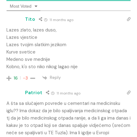
Most Voted
Tito
11 months ago
Lazes zlato, lazes duso,
Lazes vjestice
Lazes tvojim slatkim jezikom
Kurve svetice
Medeno sve mednije
Kobno, k'o sto niko nikog lagao nije
Reply
16
-3
Patriot
11 months ago
A šta sa slučajem povrede u cementari na medicinsku
iglu?? Ima dokaz da je bilo spaljivanja medicinskog otpada
tj da je bilo medicinskog otpada ranije, a da li ga ima danas i
kakav je to otpad koji se danas spaljuje vidjećemo (srećom
neće se spaljivati u TE Tuzla). Ima li igdje u Evropi