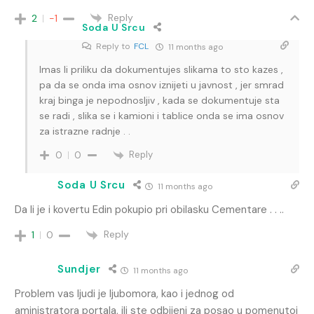
Reply
2
-1
Soda U Srcu
Reply to
FCL
11 months ago
Imas li priliku da dokumentujes slikama to sto kazes ,
pa da se onda ima osnov iznijeti u javnost , jer smrad
kraj binga je nepodnosljiv , kada se dokumentuje sta
se radi , slika se i kamioni i tablice onda se ima osnov
za istrazne radnje . .
Reply
0
0
Soda U Srcu
11 months ago
Da li je i kovertu Edin pokupio pri obilasku Cementare . . ..
Reply
1
0
Sundjer
11 months ago
Problem vas ljudi je ljubomora, kao i jednog od
aministratora portala, ili ste odbijeni za posao u pomenutoj