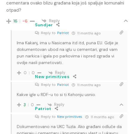
cementara ovako blizu građana koja još spaljuje komunalni
otpad?
Reply
16
-6
Sundjer
Reply to
Patriot
11 months ago
Ima Kakanj, ima u Nasicama itd itd, puna EU. Gdje je
dokumentovan ubod na iglu u cementari, grad vam
pun narkica i igala po parkovima i ispred zgrada vi
ovdje nasli pametovati..
Reply
0
0
New primitives
Reply to
Patriot
11 months ago
Kakve igle u RDF-u to si ti Kehonju usnio.
Reply
3
0
Patriot
Reply to
New primitives
11 months ago
Dokumentovano na UKC Tuzla. Ako građani odluče da
potjeraju i cementaru i korumpiranu vlast u Lukavcu