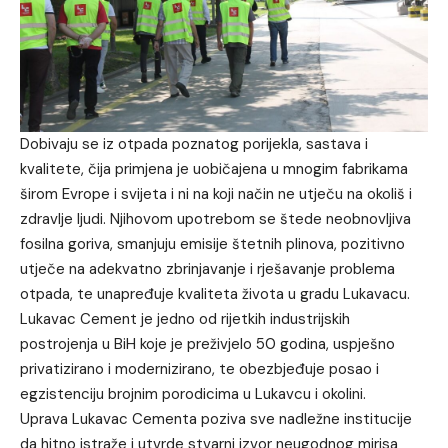
Dobivaju se iz otpada poznatog porijekla, sastava i
kvalitete, čija primjena je uobičajena u mnogim fabrikama
širom Evrope i svijeta i ni na koji način ne utječu na okoliš i
zdravlje ljudi. Njihovom upotrebom se štede neobnovljiva
fosilna goriva, smanjuju emisije štetnih plinova, pozitivno
utječe na adekvatno zbrinjavanje i rješavanje problema
otpada, te unapređuje kvaliteta života u gradu Lukavacu.
Lukavac Cement je jedno od rijetkih industrijskih
postrojenja u BiH koje je preživjelo 50 godina, uspješno
privatizirano i modernizirano, te obezbjeđuje posao i
egzistenciju brojnim porodicima u Lukavcu i okolini.
Uprava Lukavac Cementa poziva sve nadležne institucije
da hitno istraže i utvrde stvarni izvor neugodnog mirisa