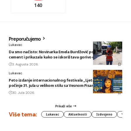
140
Preporučujemo
Lukavac
Da smo načisto: Novinarka Emela Burdžović posjetila Lukavac
cement i prikazala kako se iskorištava gorivo od otpada
3. Augusta 2026.
Lukavac
Peto izdanje internacionalnog festivala „Ljeto u Lukavcu“
počinje 31. jula u velikom stilu sa Vesnom Pisarović
30. Jula 2026.
Prikaži više
Više tema:
Lukavac
Aktuelnosti
Izdvojeno
Vlada