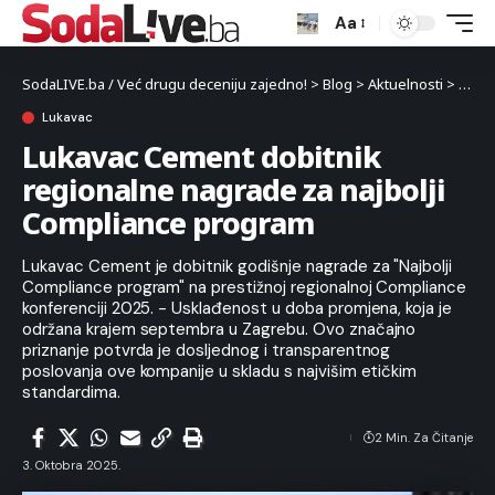
Aa
SodaLIVE.ba / Već drugu deceniju zajedno!
>
Blog
>
Aktuelnosti
>
Luka
Lukavac
Lukavac Cement dobitnik
regionalne nagrade za najbolji
Compliance program
Lukavac Cement je dobitnik godišnje nagrade za "Najbolji
Compliance program" na prestižnoj regionalnoj Compliance
konferenciji 2025. - Usklađenost u doba promjena, koja je
održana krajem septembra u Zagrebu. Ovo značajno
priznanje potvrda je dosljednog i transparentnog
poslovanja ove kompanije u skladu s najvišim etičkim
standardima.
2 Min. Za Čitanje
3. Oktobra 2025.