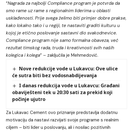
“
Nagrada za najbolji Compliance program je potvrda da
smo rame uz rame s regionalnim liderima u oblasti
usklađenosti. Prije svega želimo biti primjer dobre prakse,
kako lokalno tako i u regiji, te nastaviti graditi kulturu u
kojoj je etično poslovanje sastavni dio svakodnevice.
Compliance program nije samo formalna obaveza, već
rezultat timskog rada, truda i kreativnosti svih naših
kolegica i kolega
” – zaključila je Mehmedović.
Nove redukcije vode u Lukavcu: Ove ulice
će sutra biti bez vodosnabdijevanja
I danas redukcija vode u Lukavcu: Građani
obaviješteni tek u 20:30 sati za prekid koji
počinje ujutro
Za Lukavac Cement ovo priznanje predstavlja dodatnu
motivaciju da nastavi razvijati svoje programe s realnim
ciljem – biti lider u poslovanju, ali i nosilac pozitivnih