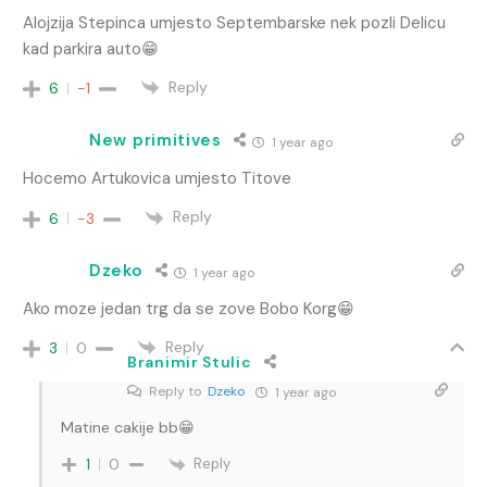
Alojzija Stepinca umjesto Septembarske nek pozli Delicu
kad parkira auto😁
Reply
6
-1
New primitives
1 year ago
Hocemo Artukovica umjesto Titove
Reply
6
-3
Dzeko
1 year ago
Ako moze jedan trg da se zove Bobo Korg😁
Reply
3
0
Branimir Stulic
Reply to
Dzeko
1 year ago
Matine cakije bb😁
Reply
1
0