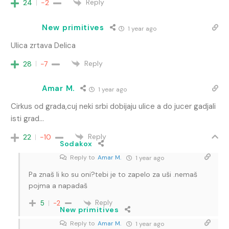
Reply
24
-2
New primitives
1 year ago
Ulica zrtava Delica
Reply
28
-7
Amar M.
1 year ago
Cirkus od grada,cuj neki srbi dobijaju ulice a do jucer gadjali
isti grad…
Reply
22
-10
Sodakox
Reply to
Amar M.
1 year ago
Pa znaš li ko su oni?tebi je to zapelo za uši .nemaš
pojma a napadaš
Reply
5
-2
New primitives
Reply to
Amar M.
1 year ago