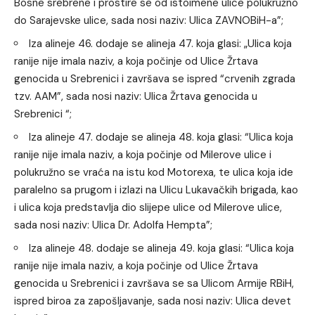
Bosne srebrene i prostire se od istoimene ulice polukružno
do Sarajevske ulice, sada nosi naziv: Ulica ZAVNOBiH-a”;
Iza alineje 46. dodaje se alineja 47. koja glasi: „Ulica koja
ranije nije imala naziv, a koja počinje od Ulice Žrtava
genocida u Srebrenici i završava se ispred “crvenih zgrada
tzv. AAM”, sada nosi naziv: Ulica Žrtava genocida u
Srebrenici “;
Iza alineje 47. dodaje se alineja 48. koja glasi: “Ulica koja
ranije nije imala naziv, a koja počinje od Milerove ulice i
polukružno se vraća na istu kod Motorexa, te ulica koja ide
paralelno sa prugom i izlazi na Ulicu Lukavačkih brigada, kao
i ulica koja predstavlja dio slijepe ulice od Milerove ulice,
sada nosi naziv: Ulica Dr. Adolfa Hempta”;
Iza alineje 48. dodaje se alineja 49. koja glasi: “Ulica koja
ranije nije imala naziv, a koja počinje od Ulice Žrtava
genocida u Srebrenici i završava se sa Ulicom Armije RBiH,
ispred biroa za zapošljavanje, sada nosi naziv: Ulica devet