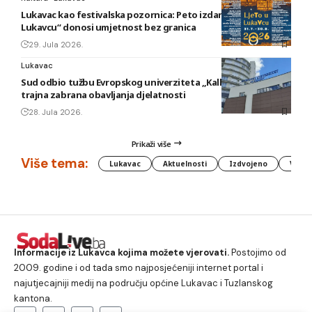
Lukavac kao festivalska pozornica: Peto izdanje „Ljeta u
Lukavcu“ donosi umjetnost bez granica
29. Jula 2026.
Lukavac
Sud odbio tužbu Evropskog univerziteta „Kallos“: Ostaje
trajna zabrana obavljanja djelatnosti
28. Jula 2026.
Prikaži više
Više tema:
Lukavac
Aktuelnosti
Izdvojeno
Vlada
Informacije iz Lukavca kojima možete vjerovati.
Postojimo od
2009. godine i od tada smo najposjećeniji internet portal i
najutjecajniji medij na području općine Lukavac i Tuzlanskog
kantona.