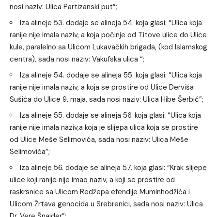
nosi naziv: Ulica Partizanski put”;
Iza alineje 53. dodaje se alineja 54. koja glasi: “Ulica koja
ranije nije imala naziv, a koja počinje od Titove ulice do Ulice
kule, paralelno sa Ulicom Lukavačkih brigada, (kod Islamskog
centra), sada nosi naziv: Vakufska ulica “;
Iza alineje 54. dodaje se alineja 55. koja glasi: “Ulica koja
ranije nije imala naziv, a koja se prostire od Ulice Derviša
Sušića do Ulice 9. maja, sada nosi naziv: Ulica Hibe Šerbić”;
Iza alineje 55. dodaje se alineja 56. koja glasi: “Ulica koja
ranije nije imala naziv,a koja je slijepa ulica koja se prostire
od Ulice Meše Selimovića, sada nosi naziv: Ulica Meše
Selimovića”;
Iza alineje 56. dodaje se alineja 57. koja glasi: “Krak slijepe
ulice koji ranije nije imao naziv, a koji se prostire od
raskrsnice sa Ulicom Redžepa efendije Muminhodžića i
Ulicom Žrtava genocida u Srebrenici, sada nosi naziv: Ulica
Dr. Vere Šnajder”;