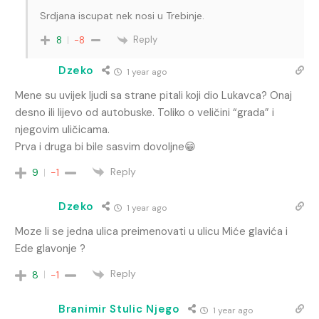
Srdjana iscupat nek nosi u Trebinje.
Reply
8
-8
Dzeko
1 year ago
Mene su uvijek ljudi sa strane pitali koji dio Lukavca? Onaj
desno ili lijevo od autobuske. Toliko o veličini “grada” i
njegovim uličicama.
Prva i druga bi bile sasvim dovoljne😁
Reply
9
-1
Dzeko
1 year ago
Moze li se jedna ulica preimenovati u ulicu Miće glavića i
Ede glavonje ?
Reply
8
-1
Branimir Stulic Njego
1 year ago