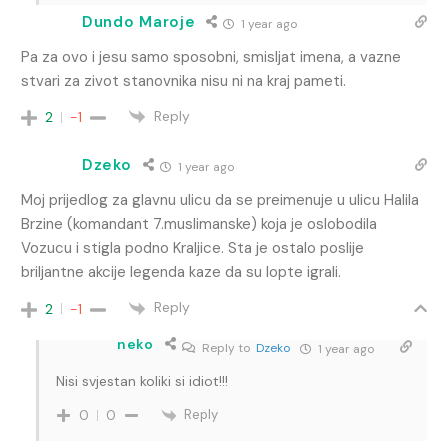
Dundo Maroje
1 year ago
Pa za ovo i jesu samo sposobni, smisljat imena, a vazne
stvari za zivot stanovnika nisu ni na kraj pameti.
Reply
2
-1
Dzeko
1 year ago
Moj prijedlog za glavnu ulicu da se preimenuje u ulicu Halila
Brzine (komandant 7.muslimanske) koja je oslobodila
Vozucu i stigla podno Kraljice. Sta je ostalo poslije
briljantne akcije legenda kaze da su lopte igrali.
Reply
2
-1
neko
Reply to
Dzeko
1 year ago
Nisi svjestan koliki si idiot!!!
Reply
0
0