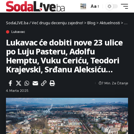
Aa
SodaLIVE.ba / Već drugu deceniju zajedno!
>
Blog
>
Aktuelnosti
>
Luka
Lukavac
Lukavac će dobiti nove 23 ulice
po Luju Pasteru, Adolfu
Hemptu, Vuku Ceriću, Teodori
Krajevski, Srđanu Aleksiću…
7 Min. Za Čitanje
4. Marta 2025.