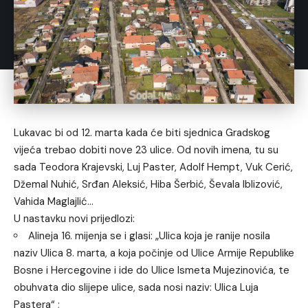
Lukavac bi od 12. marta kada će biti sjednica Gradskog
vijeća trebao dobiti nove 23 ulice. Od novih imena, tu su
sada Teodora Krajevski, Luj Paster, Adolf Hempt, Vuk Cerić,
Džemal Nuhić, Srđan Aleksić, Hiba Šerbić, Ševala Iblizović,
Vahida Maglajlić…
U nastavku novi prijedlozi:
Alineja 16. mijenja se i glasi: „Ulica koja je ranije nosila
naziv Ulica 8. marta, a koja počinje od Ulice Armije Republike
Bosne i Hercegovine i ide do Ulice Ismeta Mujezinovića, te
obuhvata dio slijepe ulice, sada nosi naziv: Ulica Luja
Pastera“ ;