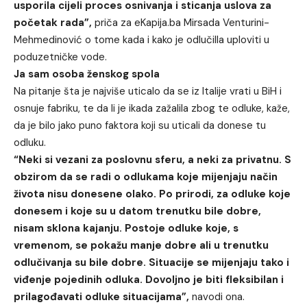
usporila cijeli proces osnivanja i sticanja uslova za
početak rada”,
priča za eKapija.ba Mirsada Venturini-
Mehmedinović o tome kada i kako je odlučilla uploviti u
poduzetničke vode.
Ja sam osoba ženskog spola
Na pitanje šta je najviše uticalo da se iz Italije vrati u BiH i
osnuje fabriku, te da li je ikada zažalila zbog te odluke, kaže,
da je bilo jako puno faktora koji su uticali da donese tu
odluku.
“Neki si vezani za poslovnu sferu, a neki za privatnu. S
obzirom da se radi o odlukama koje mijenjaju način
života nisu donesene olako. Po prirodi, za odluke koje
donesem i koje su u datom trenutku bile dobre,
nisam sklona kajanju. Postoje odluke koje, s
vremenom, se pokažu manje dobre ali u trenutku
odlučivanja su bile dobre. Situacije se mijenjaju tako i
viđenje pojedinih odluka. Dovoljno je biti fleksibilan i
prilagođavati odluke situacijama”,
navodi ona.