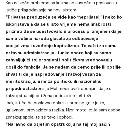
Kao najveće probleme sa kojima se susreće u poslovanju
ističe prilagođavanje na novi sistem.
“Privatna preduzeća se vide kao ‘neprijatelj’ i neko ko
iskorištava a da se u isto vrijeme nema hrabrosti
priznati da se učestvovalo u procesu promjene i da je
sama većina naroda glasala za odbacivanje
socijalizma i uvođenje kapitalizma. To važi i za samu
državnu administraciju i funkcionere koji su samo
zahvaljujući toj promjeni i političkom vrednovanju
došli do funkcija. Ja se nadam da ćemo prije ili poslije
shvatiti da je napredovanje i razvoj vezan za
meritokraciju, a ne za političku ili nacionalnu
pripadnost,
iskrena je Mehmedinović, dodajući da je u
takvoj situaciji, biti žena poduzetnik još teže.
Ipak, ističe da poslovno dolazi iz sredine gdje je to,
uglavnom, prevaziđena razlika. Njen moto je: Ja sam osoba
ženskog spola, te se tako i ophodi.
“Naravno da osjetim opstrukciju na taj moj način