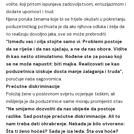
volite, koji pritom ispunjava zadovoljstvom, entuzijazmom i
dodate upornost i trud.
Njena poruka ženama koje bi se htjele okušati u pokretanju
poduzetničkog pothvata je da ako njihova odluka i želja da
to realizuju dovoljno jaka, sve se može prebroditi.
“Između vas i cilja stojite samo vi. Problemi postoje
da se riješe i da nas ojačaju, a ne da nas obore. Vidite
ih kao nešto stimulativno. Rođene ste za posao koji
se ne može napustit: biti majka. Realizovati se kao
poduzetnica iziskuje dosta manje zalaganja i truda”,
poručuje naša sagovornica.
Prećutne diskriminacije
Položaj žene u poslovnom svijetu ocjenjuje teškim, ali
mišljenja je da poduzetnice same moraju promijeniti stav.
“Ne smijemo dozvoliti da nas ubijede da postoje
razlike. Sad postoje prećutne diskriminacije. Ali to
nam treba dati ohrabrenje. Nekada je bilo otvoreno:
Šta ti ženo hoćeš? Sada je iza leđa: Šta ova hoće?