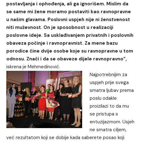
postavljanja i ophođenja, ali ga ignorišem. Mislim da
se same mi žene moramo postaviti kao ravnopravne
u našim glavama. Poslovni uspjeh nije ni ženstvenost
niti muževnost. On je sposobnost u realizaciji
poslovne ideje. Sa usklađivanjem privatnih i poslovnih
obaveza počinje i ravnopravnist. Za mene bazu
porodice čine dvije osobe koje su ravnopravne u tom
odnosu. Znači i da se obaveze dijele ravnopravno”,
iskrena je Mehmedinović.
Najpotrebnijim za
uspjeh prije svega
smatra ljubav prema
poslu odakle
proizilazi to da mu
se pristupa s
entuzijazmom. Usjeh
ne smatra ciljem,
već rezultatom koji se dobije kada saberete posao koji