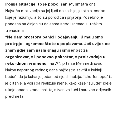
Ironija situacije: to je poboljšanje”,
smatra ona.
N
ajveća motivacija su joj ljudi do kojih joj je stalo, osobe
koje je razumiju, a to su porodica i prijatelji. Posebno je
ponosna na činjenicu da sama sebe iznenadi u teškim
trenucima.
“Ne dam prostora panici i očajavanju. U maju smo
pretrpjeli ogromne štete u poplavama. Još uvijek ne
znam gdje sam našla snagu i smirenost za
organizovanje i ponovno pokretanje proizvodnje u
rekordnom vremenu. Inat?”,
pita se Mehmedinović
Nakon napornog radnog dana najčešće završi u kuhinji,
budući da je kuhanje jedan od njenih hobija. Također, opušta
je čitanje, a voli i da realizuje njene, kako kaže “sulude” ideje
u koje spada izrada nakita, stvari za kući i naravno odjevnih
predmeta.