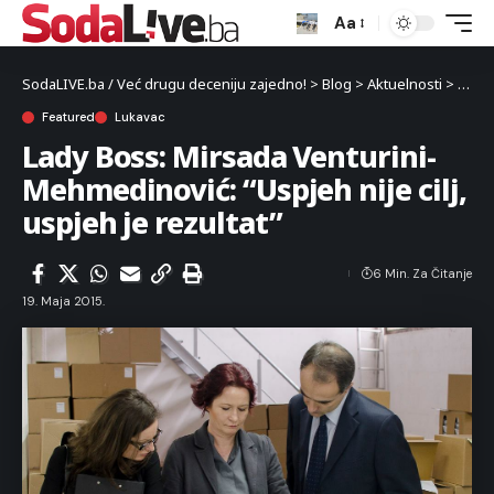
Aa
SodaLIVE.ba / Već drugu deceniju zajedno!
>
Blog
>
Aktuelnosti
>
Luka
Featured
Lukavac
Lady Boss: Mirsada Venturini-
Mehmedinović: “Uspjeh nije cilj,
uspjeh je rezultat”
6 Min. Za Čitanje
19. Maja 2015.