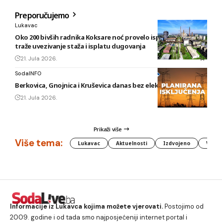
Preporučujemo
Lukavac
Oko 200 bivših radnika Koksare noć provelo ispred fabrike,
traže uvezivanje staža i isplatu dugovanja
21. Jula 2026.
SodaINFO
Berkovica, Gnojnica i Kruševica danas bez električne energije
21. Jula 2026.
Prikaži više
Više tema:
Lukavac
Aktuelnosti
Izdvojeno
Vlada
Informacije iz Lukavca kojima možete vjerovati.
Postojimo od
2009. godine i od tada smo najposjećeniji internet portal i