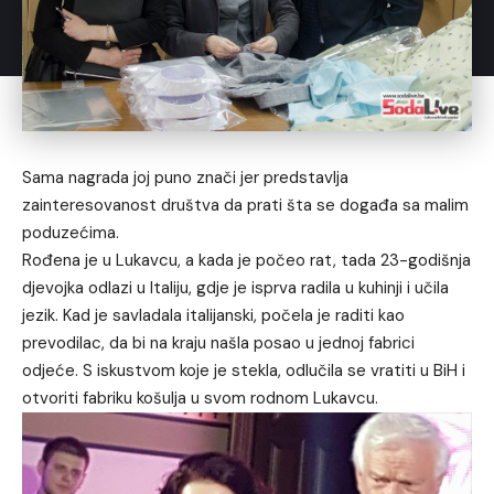
Sama nagrada joj puno znači jer predstavlja
zainteresovanost društva da prati šta se događa sa malim
poduzećima.
Rođena je u Lukavcu, a kada je počeo rat, tada 23-godišnja
djevojka odlazi u Italiju, gdje je isprva radila u kuhinji i učila
jezik. Kad je savladala italijanski, počela je raditi kao
prevodilac, da bi na kraju našla posao u jednoj fabrici
odjeće. S iskustvom koje je stekla, odlučila se vratiti u BiH i
otvoriti fabriku košulja u svom rodnom Lukavcu.