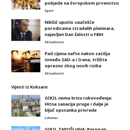
pobjede na Evropskom prvenstvu
Sport
Nikšić uputio saučešće
porodicama stradalih planinara,
najavljen Dan žalosti u FBiH
Aktuelnosti
Pad cijena nafte nakon zatišja
između SAD-a i Irana, tržište
oprezno zbog novih rizika
Aktuelnosti
Vijesti iz Koksare
GIKIL nema krizu rukovođenja:
Hitna sanacija pruge i dalje je
ključ opstanka privrede
Lukavac
GIKIL ZAPOŠLJAVA: Raspisan