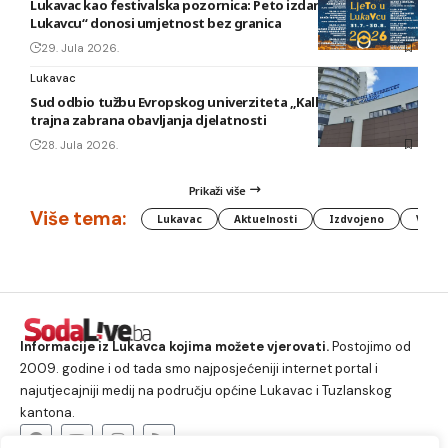
Lukavac kao festivalska pozornica: Peto izdanje „Ljeta u
Lukavcu“ donosi umjetnost bez granica
29. Jula 2026.
Lukavac
Sud odbio tužbu Evropskog univerziteta „Kallos“: Ostaje
trajna zabrana obavljanja djelatnosti
28. Jula 2026.
Prikaži više
Više tema:
Lukavac
Aktuelnosti
Izdvojeno
Vlada
Informacije iz Lukavca kojima možete vjerovati.
Postojimo od
2009. godine i od tada smo najposjećeniji internet portal i
najutjecajniji medij na području općine Lukavac i Tuzlanskog
kantona.