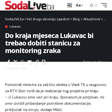
Aa
SodaLIVE.ba / Već drugu deceniju zajedno!
>
Blog
>
Aktuelnosti
>
Luka
Lukavac
Do kraja mjeseca Lukavac bi
trebao dobiti stanicu za
monitoring zraka
1 Min. Za Čitanje
11. Augusta 2014.
Pomoćnik ministra za zaštitu okoliša u Vladi TK u razgovoru
za RTV Slon tvrdi da je realizacija tog projekta pri kraju:
–
U Lukavcu smo već pri kraju, Sporazum je potpisan, mi
smo izvršili pribavljanje potrebne dokumentacije,
priključak na struju
, dodaje Mišić.