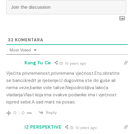
32
KOMENTARA
Most Voted
Kung Fu Ce
10 years ago
Vječita privremenost,privremena vječnost.Eto,obratite
se banci,kredit je rješenje.U dugovima ste do guše ali
nema veze,banke vole takve.Nepodnošljiva lakoća
vladanja.Vlast koja ima ovakve podanike ima i vječnost
ispred sebe.A sad marš na posao.
Reply
0
0
IZ PERSPEKTIVE
10 years ago