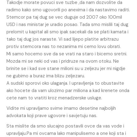
Takodje morate povuci sve tuzbe ,da nam dozvolite da
radimo kako smo ugovorili po anexima i da nastavimo raditi.
Stemcor pa taj dug se vec duguje od 2007 oko 100mil
USD i nas ministar je uradio posao. Tada smo mislili taj dug
prelomit u kapital ali smo ipak sacekali da se plati kamata i
tako taj dug jos naraste. Vi sad lijepo platite arbitrazu
protiv stemcora nas to nezanima mi cemo lovu obrati.
Mi samo hocemo sve da se vrati na staro i bicemo sretni.
Mozda mi se neki od vas i pridruze na ovom otoku. Ne
brinite se i kad sve stane milioni su u zeljezu jer mi nigdje
ne gubimo a buraz ima blizu zeljezaru.
A sudski sporovi oko ulaganja. I upravljenja to obustavite
ako hocete da vam ulozimo par miliona a kad krenete onda
cete nam to vratiti kroz menadzerske usluge.
Vidite mi upravljamo svime imamo desetine najboljih
advokata koji prave ugovore i savjetuju nas.
Sta mislite da smo slucajno postavili ovce da vas vode i
upravljaju.Pa mi ovcama lako manipulisemo a one koji sta i