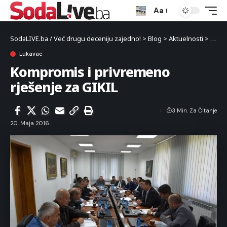
Aa
SodaLIVE.ba / Već drugu deceniju zajedno!
>
Blog
>
Aktuelnosti
>
Luka
Lukavac
Kompromis i privremeno
rješenje za GIKIL
3 Min. Za Čitanje
20. Maja 2016.