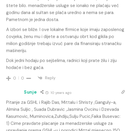
štete bilo. menadžerske usluge se ionako ne plaćaju već
godinu dana al sultan se plaća uredno a nema se para.
Pametnom je jedna dosta.
A izbori se bliže. I ove lokalne firmice koje imaju zaposlenog
čovjeka, ženu mu i dijete a ostvaruju obrt kod gikila po
milion godišnje trebaju izvuć pare da finansiraju stranačku
mašineriju.
Dok jedni hodaju po sejšelima, radnici koji prate žilu i ziju
hodaće i bez gaća.
Reply
0
0
Sunje
10 years ago
Pitanje za GSHL i Rajib Das, Mittalu i Shristy ,Ganguly-a,
Almina Suljic , Suada Dubravic ,Jasmina Ovcinu i Dzevada
Kasumovic, Muminovica,Zuhdiju,Sulju Pucic,Faika Busevac:
1) Cime pravdate placanje za menadzerske usluge za
upravljanje prema GSHL-u i porodici Mittal mjesecno 150