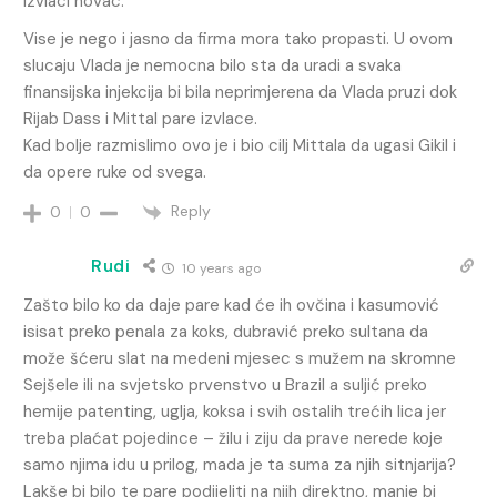
izvlaci novac.
Vise je nego i jasno da firma mora tako propasti. U ovom
slucaju Vlada je nemocna bilo sta da uradi a svaka
finansijska injekcija bi bila neprimjerena da Vlada pruzi dok
Rijab Dass i Mittal pare izvlace.
Kad bolje razmislimo ovo je i bio cilj Mittala da ugasi Gikil i
da opere ruke od svega.
Reply
0
0
Rudi
10 years ago
Zašto bilo ko da daje pare kad će ih ovčina i kasumović
isisat preko penala za koks, dubravić preko sultana da
može šćeru slat na medeni mjesec s mužem na skromne
Sejšele ili na svjetsko prvenstvo u Brazil a suljić preko
hemije patenting, uglja, koksa i svih ostalih trećih lica jer
treba plaćat pojedince – žilu i ziju da prave nerede koje
samo njima idu u prilog, mada je ta suma za njih sitnjarija?
Lakše bi bilo te pare podijeliti na njih direktno, manje bi