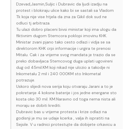
Dzevad,Jasmin,Suljic i Dubravic da ljudi izadju na
protest i blokiraju ulice kako bi se sastali sa Vladom
Tk koja nije vise htjela da zna za Gikil dok sud ne
odluci tj arbitraza.
Tu ulazi dobro placeni bivsi ministar koji ima ulogu da
fiktivnim dugom Stemcora poklopi imovinu KHK.
Ministar zvani pjano tako cesto odlazi i vidja se sa
direktorom KHK crpi informacije i urgira te prenosi
Mitalu. Cak i za vrijeme svog mandata je trazio da se
preko dobavljaca Stemcovog duga uplati ugovireni
dug od 45mil.KM koji nikad nije ulozio a takodje ni
Inkometalu 2 mil i 240 000KM sto Inkometal
potrazuje.
Uskoro slijedi nova serija koju otvaraju Jarani a to je
pokretanje 4 koksne baterije i jos jedne energane sto
kosta oko 30 mil. KM.Naravno od toga nema nista ali
moraju se dobiti krediti.
Dubravic bas u vrijeme protesta i krize odlazi na
godisnji je mu se udaje kcerka , valja ih ispratiti na
Sejsile. V u radnici protestujte da dobijete crkavicu a