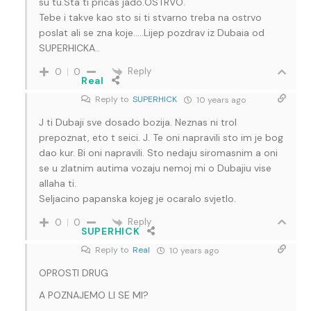
su tu.Sta ti pricas jado.OSTRVO.
Tebe i takve kao sto si ti stvarno treba na ostrvo
poslat ali se zna koje…..Lijep pozdrav iz Dubaia od
SUPERHICKA..
Reply
0
0
Real
Reply to
SUPERHICK
10 years ago
J ti Dubaji sve dosado bozija. Neznas ni trol
prepoznat, eto t seici. J. Te oni napravili sto im je bog
dao kur. Bi oni napravili. Sto nedaju siromasnim a oni
se u zlatnim autima vozaju nemoj mi o Dubajiu vise
allaha ti.
Seljacino papanska kojeg je ocaralo svjetlo.
Reply
0
0
SUPERHICK
Reply to
Real
10 years ago
OPROSTI DRUG
A POZNAJEMO LI SE MI?