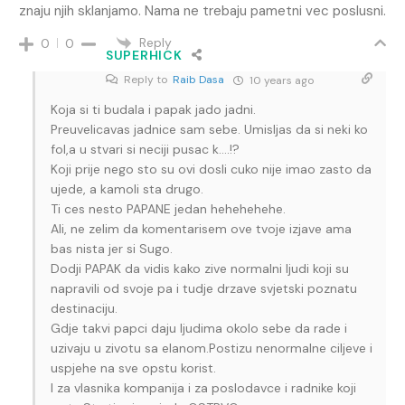
znaju njih sklanjamo. Nama ne trebaju pametni vec poslusni.
Reply
0
0
SUPERHICK
Reply to
Raib Dasa
10 years ago
Koja si ti budala i papak jado jadni.
Preuvelicavas jadnice sam sebe. Umisljas da si neki ko
fol,a u stvari si neciji pusac k….!?
Koji prije nego sto su ovi dosli cuko nije imao zasto da
ujede, a kamoli sta drugo.
Ti ces nesto PAPANE jedan hehehehehe.
Ali, ne zelim da komentarisem ove tvoje izjave ama
bas nista jer si Sugo.
Dodji PAPAK da vidis kako zive normalni ljudi koji su
napravili od svoje pa i tudje drzave svjetski poznatu
destinaciju.
Gdje takvi papci daju ljudima okolo sebe da rade i
uzivaju u zivotu sa elanom.Postizu nenormalne ciljeve i
uspjehe na sve opstu korist.
I za vlasnika kompanija i za poslodavce i radnike koji