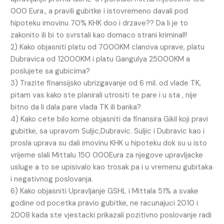
000 Eura., a pravili gubitke i istovremeno davali pod
hipoteku imovinu 70% KHK doo i drzave?? Da li je to
zakonito ili bi to svrstali kao domaco strani kriminal!!
2) Kako objasniti platu od 7000KM clanova uprave, platu
Dubravica od 12000KM i platu Gangulya 25000KM a
poslujete sa gubicima?
3) Trazite finansijsko ubrizgavanje od 6 mil. od vlade TK,
pitam vas kako ste planirali utrositi te pare i u sta , nije
bitno da li dala pare vlada TK ili banka?
4) Kako cete bilo kome objasniti da finansira Gikil koji pravi
gubitke, sa upravom Suljic,Dubravic. Suljic i Dubravic kao i
prosla uprava su dali imovinu KHK u hipoteku dok su u isto
vrijeme slali Mittalu 150 000Eura za njegove upravljacke
usluge a to se upisivalo kao trosak pa i u vremenu gubitaka
i negativnog poslovanja.
6) Kako objasniti Upravljanje GSHL i Mittala 51% a svake
godine od pocetka pravio gubitke, ne racunajuci 2010 i
2008 kada ste vjestacki prikazali pozitivno poslovanje radi