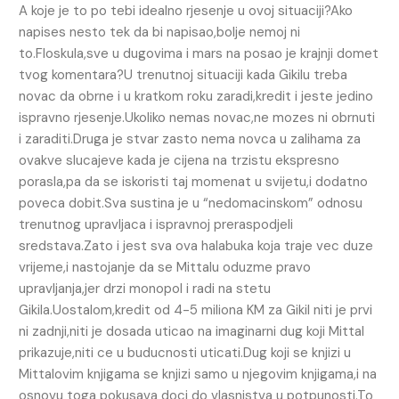
A koje je to po tebi idealno rjesenje u ovoj situaciji?Ako
napises nesto tek da bi napisao,bolje nemoj ni
to.Floskula,sve u dugovima i mars na posao je krajnji domet
tvog komentara?U trenutnoj situaciji kada Gikilu treba
novac da obrne i u kratkom roku zaradi,kredit i jeste jedino
ispravno rjesenje.Ukoliko nemas novac,ne mozes ni obrnuti
i zaraditi.Druga je stvar zasto nema novca u zalihama za
ovakve slucajeve kada je cijena na trzistu ekspresno
porasla,pa da se iskoristi taj momenat u svijetu,i dodatno
poveca dobit.Sva sustina je u “nedomacinskom” odnosu
trenutnog upravljaca i ispravnoj preraspodjeli
sredstava.Zato i jest sva ova halabuka koja traje vec duze
vrijeme,i nastojanje da se Mittalu oduzme pravo
upravljanja,jer drzi monopol i radi na stetu
Gikila.Uostalom,kredit od 4-5 miliona KM za Gikil niti je prvi
ni zadnji,niti je dosada uticao na imaginarni dug koji Mittal
prikazuje,niti ce u buducnosti uticati.Dug koji se knjizi u
Mittalovim knjigama se knjizi samo u njegovim knjigama,i na
osnovu toga pokusava doci do vlasnistva u potpunosti.To