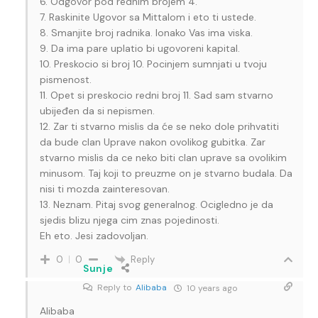
6. Odgovor pod rednim brojem 4.
7. Raskinite Ugovor sa Mittalom i eto ti ustede.
8. Smanjite broj radnika. Ionako Vas ima viska.
9. Da ima pare uplatio bi ugovoreni kapital.
10. Preskocio si broj 10. Pocinjem sumnjati u tvoju
pismenost.
11. Opet si preskocio redni broj 11. Sad sam stvarno
ubijeđen da si nepismen.
12. Zar ti stvarno mislis da će se neko dole prihvatiti
da bude clan Uprave nakon ovolikog gubitka. Zar
stvarno mislis da ce neko biti clan uprave sa ovolikim
minusom. Taj koji to preuzme on je stvarno budala. Da
nisi ti mozda zainteresovan.
13. Neznam. Pitaj svog generalnog. Ocigledno je da
sjedis blizu njega cim znas pojedinosti.
Eh eto. Jesi zadovoljan.
Reply
0
0
Sunje
Reply to
Alibaba
10 years ago
Alibaba