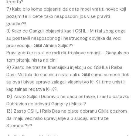
kredita?
7) Kako bilo kome objasniti da cete moci vratiti novac koji
pozajmite ili cete tako nesposobni jos vise praviti
gubitke?!!
8) Kako ce Ganguli objasniti kao i GSHL i Mittal zbog cega
su postavili nesposobnog i nestrucnog covjeka da vodi
proizvodnju i Gikil Almina Suljic??
Pravi gubitke nista ne radi da troskove smanji – Ganguly po
tom pitanju nista ne cini.
9) Zasto ne trazite finansijsku injekciju od GSHLa i Raiba
Das i Mittala do sad nisu nista dali u Gikil samo su nosili dok
su ova i bivse uprave zalagali vlasnistvo KHK i time unistili
kapitalnas redstva KHK?!
12) Zasto Suljic i Dubravic ne dadu ostavke, i zasto ostavku
Dubravica ne prihvati Ganguly i Mittal?
13) Zasto GSHL i Raib Das ne plate odbranu Gikila obzirom
da imaju vecinsko upravljanje a u slucaju arbitraze
Stemcor???