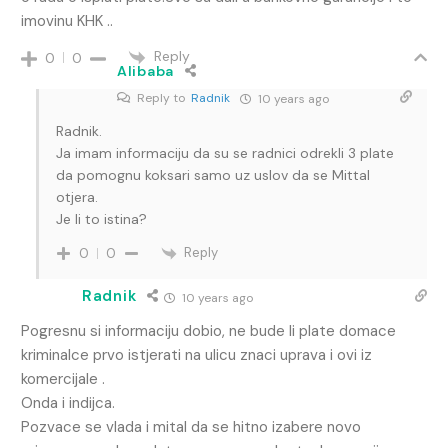
imovinu KHK ..
Reply
0
0
Alibaba
Reply to
Radnik
10 years ago
Radnik.
Ja imam informaciju da su se radnici odrekli 3 plate
da pomognu koksari samo uz uslov da se Mittal
otjera.
Je li to istina?
Reply
0
0
Radnik
10 years ago
Pogresnu si informaciju dobio, ne bude li plate domace
kriminalce prvo istjerati na ulicu znaci uprava i ovi iz
komercijale .
Onda i indijca.
Pozvace se vlada i mital da se hitno izabere novo