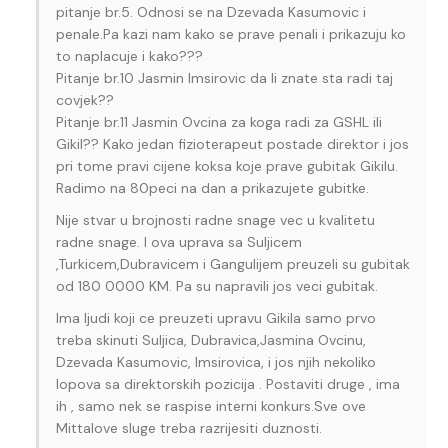
pitanje br.5. Odnosi se na Dzevada Kasumovic i
penale.Pa kazi nam kako se prave penali i prikazuju ko
to naplacuje i kako???
Pitanje br.10 Jasmin Imsirovic da li znate sta radi taj
covjek??
Pitanje br.11 Jasmin Ovcina za koga radi za GSHL ili
Gikil?? Kako jedan fizioterapeut postade direktor i jos
pri tome pravi cijene koksa koje prave gubitak Gikilu.
Radimo na 80peci na dan a prikazujete gubitke.
Nije stvar u brojnosti radne snage vec u kvalitetu
radne snage. I ova uprava sa Suljicem
,Turkicem,Dubravicem i Gangulijem preuzeli su gubitak
od 180 0000 KM. Pa su napravili jos veci gubitak.
Ima ljudi koji ce preuzeti upravu Gikila samo prvo
treba skinuti Suljica, Dubravica,Jasmina Ovcinu,
Dzevada Kasumovic, Imsirovica, i jos njih nekoliko
lopova sa direktorskih pozicija . Postaviti druge , ima
ih , samo nek se raspise interni konkurs.Sve ove
Mittalove sluge treba razrijesiti duznosti.