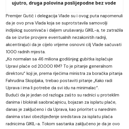
ujutro, druga polovina poslijepodne bez vode
Premijer Gutić i delegacija Vlade su i ovog puta napomenuli
da je ovo prva Vlada koja se suprotstavila samovolji
indijskog suosnivača i daljem urušavanju GIKIL-a, te zatražila
da se izvrše provjere eventualnih nezakonitih radnji,
akcentirajući da je cijelo vrijeme osnovni cilj Vlade sačuvati
1000 radnih mjesta.
„Ko normalan sa 46 miliona godišnjeg gubitka isplaćuje
Upravi plaće od 20.000 KM? To je pitanje generalnom
direktoru“ koji je, prema riječima ministra za boračka pitanja
Fahrudina Skopljaka, trebao postaviti pitanje „Kako radi
Uprava i ima li potrebe da svi idu na minimalac“.
Budući da je jedan od razloga zašto su radnici u proteklim
danima i blokirali saobraćajnicu, bojazan za isplatu plaće,
danas je zaključeno i da Uprava, kao prioritet u narednim
danima stavi obezbjeđenje sredstava za isplatu plaća
radnicima GIKIL-a. Tokom sastanka zaključeno je da je ovo