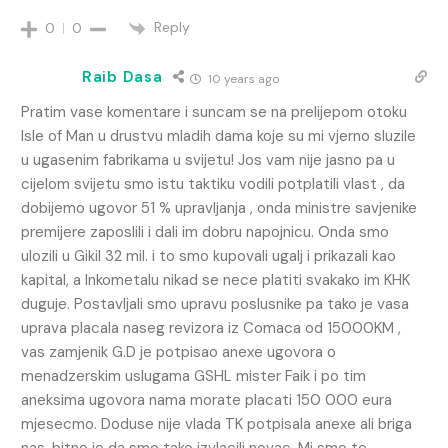
Reply
0
0
Raib Dasa
10 years ago
Pratim vase komentare i suncam se na prelijepom otoku
Isle of Man u drustvu mladih dama koje su mi vjerno sluzile
u ugasenim fabrikama u svijetu! Jos vam nije jasno pa u
cijelom svijetu smo istu taktiku vodili potplatili vlast , da
dobijemo ugovor 51 % upravljanja , onda ministre savjenike
premijere zaposlili i dali im dobru napojnicu. Onda smo
ulozili u Gikil 32 mil. i to smo kupovali ugalj i prikazali kao
kapital, a Inkometalu nikad se nece platiti svakako im KHK
duguje. Postavljali smo upravu poslusnike pa tako je vasa
uprava placala naseg revizora iz Comaca od 15000KM ,
vas zamjenik G.D je potpisao anexe ugovora o
menadzerskim uslugama GSHL mister Faik i po tim
aneksima ugovora nama morate placati 150 000 eura
mjesecmo. Doduse nije vlada TK potpisala anexe ali briga
nas, bitno je da smo tako izvlacili novac. Mi smo te