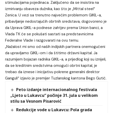
stimulacijama pojedinaca. Zaključeno da se insistira na
izmirivanju obaveza dužnika, kao što je „Mittal steel“
Zenica. U vezi sa trenutno najvećim problemom GIKIL-a,
pribavljanje nedostajućih obrtnih sredstava, dogovoreno je
da Uprava GIKIL-a podnese zahtjev prema Union banci, a
Vlada TK će se pokušati sastati sa predstavnicima
Federalne Vlade i razgovarati na ovu temu.
„Nažalost mi smo od naših indijskih partnera onemogućeni
da upravljamo GIKIL-om i da štitimo državni kapital. Ja
razumijem bojazan radnika GIKIL-a, a prijedlog koji su iznijeli,
da se kreditnim sredstvima omogući obrtni kapital, je
trebao da iznese i inicijativu pokrene generalni direktor
Ganguli“ izjavio je premijer Tuzlanskog kantona Bego Gutić.
Peto izdanje internacionalnog festivala
„Ljeto u Lukavcu“ počinje 31. jula u velikom
stilu sa Vesnom Pisarović
Redukcije vode u Lukavcu: Pola grada