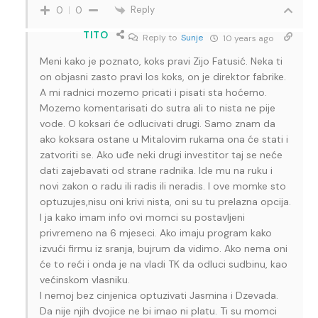
Reply
0
0
TITO
Reply to
Sunje
10 years ago
Meni kako je poznato, koks pravi Zijo Fatusić. Neka ti
on objasni zasto pravi los koks, on je direktor fabrike.
A mi radnici mozemo pricati i pisati sta hoćemo.
Mozemo komentarisati do sutra ali to nista ne pije
vode. O koksari će odlucivati drugi. Samo znam da
ako koksara ostane u Mitalovim rukama ona će stati i
zatvoriti se. Ako uđe neki drugi investitor taj se neće
dati zajebavati od strane radnika. Ide mu na ruku i
novi zakon o radu ili radis ili neradis. I ove momke sto
optuzujes,nisu oni krivi nista, oni su tu prelazna opcija.
I ja kako imam info ovi momci su postavljeni
privremeno na 6 mjeseci. Ako imaju program kako
izvući firmu iz sranja, bujrum da vidimo. Ako nema oni
će to reći i onda je na vladi TK da odluci sudbinu, kao
većinskom vlasniku.
I nemoj bez cinjenica optuzivati Jasmina i Dzevada.
Da nije njih dvojice ne bi imao ni platu. Ti su momci