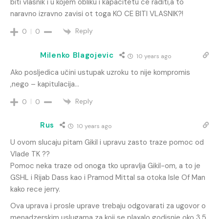
biti vlasnik i u kojem obliku i kapacitetu ce raditi,a to
naravno izravno zavisi ot toga KO CE BITI VLASNIK?!
Reply
0
0
Milenko Blagojevic
10 years ago
Ako posljedica učini ustupak uzroku to nije kompromis
,nego – kapitulacija…
Reply
0
0
Rus
10 years ago
U ovom slucaju pitam Gikil i upravu zasto traze pomoc od
Vlade TK ??
Pomoc neka traze od onoga tko upravlja Gikil-om, a to je
GSHL i Rijab Dass kao i Pramod Mittal sa otoka Isle Of Man
kako rece jerry.
Ova uprava i prosle uprave trebaju odgovarati za ugovor o
menadzerskim uslugama za koji se plaxalo godisnje oko 3.5