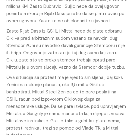
miliona KM. Zasto Dubravic i Suljic nece da ovaj ugovor
poniste a skoro je Rijab Dass prijetio da se plati novac po
ovom ugovoru. Zasto to ne objelodanite u javnost.
Zasto Rijab Dass iz GSHL i Mittal nece da plate odbranu
Gikil-a pred arbitraznim sudom vezano za navkdni dug
Stemcor!?Oni su navodno davali garancije Stemcoru i nije
ih briga. Odgovor je zato sto je taj dug samo knjizen u
Gikilu, zato sto se preko stemcor trebaju oprati pare i
Mittalu je u ovom slucaju vazno da Stemcor dobije tuzbu.
Ova situacija sa protestima je vjesto smisljena , daj koks
Zenici na cekanje placanja, oko 3,5 mil. a Gikil ce
bankrotirati. Mittal Steel Zenica ce te pare poslati na
GSHL racun pod izgovorom Gikilovog duga za
menadzerske usluge. Da se pare izvlace, pod upravljanjem
Mittala, a Ganguly je samo marioneta koja slijepo izvrsava
Mittalove instrukcije. Gikil je tako u gubitku, plate nema,
protesti radnika , trazi se pomoc od Vlade TK, a Mittal