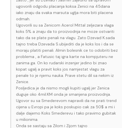
ugovorili odgodu placanja koksa Zenici na 45dana
iako znaju da svaka marsuta uglja mora biti placena
odmah.
Ugovorili su sa Zenicom Acerol Mittal zeljezara vlaga
koks 5% a znaju da to proizvodnja ne moze ostvariti
tako da se plate penali na vlagu. Zato Dzevad K.sada
tajno treba Dzevada S.ubijediti da je koks los i da se
moraju platiti penali. Almin bolesnik ce to odobriti bez
problema , a Fatusic taj igra karte na kompjuteru ne
zanima ga. On ko rudarski inzenjer jedino bi znao
kopat ugalj a pravit koks jos namjestat vlagu za
penale to je njemu nauka. Prave stetu dil sa nekim iz
Zenice.
Posljedica je da nismo mogli kupiti ugalj jer Zenica
duguje oko 4mil.KM onda je smanjena proizvodnja.
Ugovor su sa Smederevom napravili da ne prati trend
cijena u Evropi pa je koks poskupio cak za 50$ a mi i
dalje dajemo Koks Smederevu i tako pravimo gubitak
u milionima.
Onda se sastaju sa Zilom i Zijom tajno