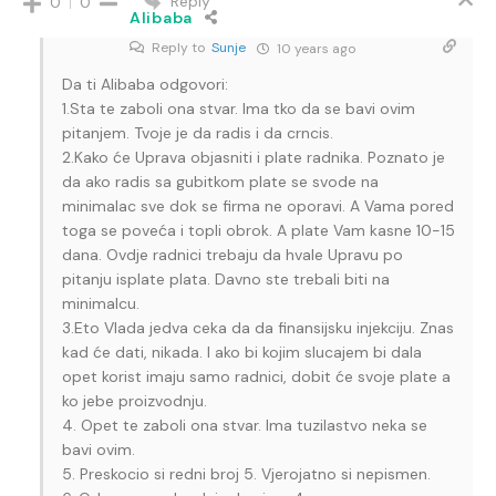
Reply
0
0
Alibaba
Reply to
Sunje
10 years ago
Da ti Alibaba odgovori:
1.Sta te zaboli ona stvar. Ima tko da se bavi ovim
pitanjem. Tvoje je da radis i da crncis.
2.Kako će Uprava objasniti i plate radnika. Poznato je
da ako radis sa gubitkom plate se svode na
minimalac sve dok se firma ne oporavi. A Vama pored
toga se poveća i topli obrok. A plate Vam kasne 10-15
dana. Ovdje radnici trebaju da hvale Upravu po
pitanju isplate plata. Davno ste trebali biti na
minimalcu.
3.Eto Vlada jedva ceka da da finansijsku injekciju. Znas
kad će dati, nikada. I ako bi kojim slucajem bi dala
opet korist imaju samo radnici, dobit će svoje plate a
ko jebe proizvodnju.
4. Opet te zaboli ona stvar. Ima tuzilastvo neka se
bavi ovim.
5. Preskocio si redni broj 5. Vjerojatno si nepismen.