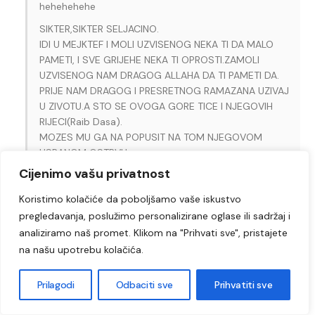
hehehehehe
SIKTER,SIKTER SELJACINO.
IDI U MEJKTEF I MOLI UZVISENOG NEKA TI DA MALO
PAMETI, I SVE GRIJEHE NEKA TI OPROSTI.ZAMOLI
UZVISENOG NAM DRAGOG ALLAHA DA TI PAMETI DA.
PRIJE NAM DRAGOG I PRESRETNOG RAMAZANA UZIVAJ
U ZIVOTU.A STO SE OVOGA GORE TICE I NJEGOVIH
RIJECI(Raib Dasa).
MOZES MU GA NA POPUSIT NA TOM NJEGOVOM
USRANOM OSTRVU.
SIKTER NEVJERNICE I OTPADNICE
Cijenimo vašu privatnost
Reply
0
0
Koristimo kolačiće da poboljšamo vaše iskustvo
Real
pregledavanja, poslužimo personalizirane oglase ili sadržaj i
Reply to
SUPERHICK
10 years ago
analiziramo naš promet. Klikom na "Prihvati sve", pristajete
Ma voz seljacino. Iz Dubajia, hehe
na našu upotrebu kolačića.
Reply
0
0
Prilagodi
Odbaciti sve
Prihvatiti sve
Direktor
10 years ago