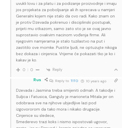
uvukli lovu i za platu i za podizanje proizvodnje i imaju
jos projekata za poboljsanje ali ih sprecava u namjeri
Generalni kojem nije stalo da ovo radi. Kako znam on
je protiv Dzevada pokrenuo i disciplinski postupak,
prijeti mu otkazom, samo zato sto je se ovaj javno
suprostavio ovakvim nacinom vođenja firme. Ali
njegovim namjerama je stalo tuzilastvo na put i
zastitilo ove momke. Pustite ljudi, ne optuzujte nikoga
bez dokaza i cinjenica. Vrijeme će pokazati tko je ko i
kakav je ko.
Reply
0
0
Rus
Reply to
TITO
10 years ago
Dzevada i Jasmina treba smijeniti odmah. A takodje i
Suljica i Fatusica, Ganguly je marioneta Mitala jer on
odobrava sve na njihove ubjedljive lazi pod
izgovororom da tako mora i nikako drugacije.
Cinjenice su sledece,
Smederevo trazi koks i nismo ispostovali ugovor,
zasto , jer su Dzevad i Jasmin zajedno sa upravom