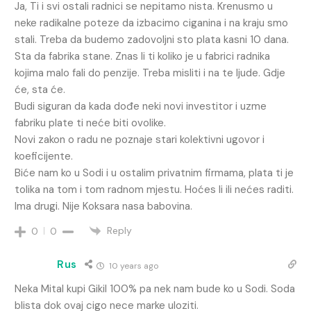
Ja, Ti i svi ostali radnici se nepitamo nista. Krenusmo u
neke radikalne poteze da izbacimo ciganina i na kraju smo
stali. Treba da budemo zadovoljni sto plata kasni 10 dana.
Sta da fabrika stane. Znas li ti koliko je u fabrici radnika
kojima malo fali do penzije. Treba misliti i na te ljude. Gdje
će, sta će.
Budi siguran da kada dođe neki novi investitor i uzme
fabriku plate ti neće biti ovolike.
Novi zakon o radu ne poznaje stari kolektivni ugovor i
koeficijente.
Biće nam ko u Sodi i u ostalim privatnim firmama, plata ti je
tolika na tom i tom radnom mjestu. Hoćes li ili nećes raditi.
Ima drugi. Nije Koksara nasa babovina.
Reply
0
0
Rus
10 years ago
Neka Mital kupi Gikil 100% pa nek nam bude ko u Sodi. Soda
blista dok ovaj cigo nece marke uloziti.