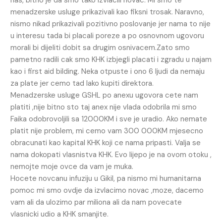
menadzerske usluge prikazivali kao fiksni trosak. Naravno,
nismo nikad prikazivali pozitivno poslovanje jer nama to nije
u interesu tada bi placali poreze a po osnovnom ugovoru
morali bi dijeliti dobit sa drugim osnivacem.Zato smo
pametno radili cak smo KHK izbjegli placati i zgradu u najam
kao i first aid bilding. Neka otpuste i ono 6 ljudi da nemaju
za plate jer cemo tad lako kupiti direktora.
Menadzerske usluge GSHL po anexu ugovora cete nam
platiti ,nije bitno sto taj anex nije vlada odobrila mi smo
Faika odobrovoljili sa 12000KM i sve je uradio. Ako nemate
platit nije problem, mi cemo vam 300 000KM mjesecno
obracunati kao kapital KHK koji ce nama pripasti. Valja se
nama dokopati vlasnistva KHK. Evo lijepo je na ovom otoku ,
nemojte moje ovce da vam je muka.
Hocete novcanu infuziju u Gikil, pa nismo mi humanitarna
pomoc mi smo ovdje da izvlacimo novac ,moze, dacemo
vam ali da ulozimo par miliona ali da nam povecate
vlasnicki udio a KHK smanjite.