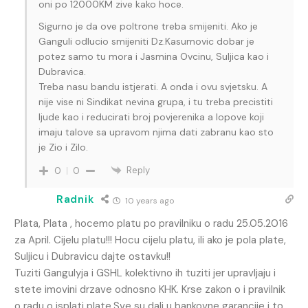
oni po 12000KM zive kako hoce.
Sigurno je da ove poltrone treba smijeniti. Ako je
Ganguli odlucio smijeniti Dz.Kasumovic dobar je
potez samo tu mora i Jasmina Ovcinu, Suljica kao i
Dubravica.
Treba nasu bandu istjerati. A onda i ovu svjetsku. A
nije vise ni Sindikat nevina grupa, i tu treba precistiti
ljude kao i reducirati broj povjerenika a lopove koji
imaju talove sa upravom njima dati zabranu kao sto
je Zio i Zilo.
Reply
0
0
Radnik
10 years ago
Plata, Plata , hocemo platu po pravilniku o radu 25.05.2016
za April. Cijelu platu!!! Hocu cijelu platu, ili ako je pola plate,
Suljicu i Dubravicu dajte ostavku!!
Tuziti Gangulyja i GSHL kolektivno ih tuziti jer upravljaju i
stete imovini drzave odnosno KHK. Krse zakon o i pravilnik
o radu o isplati plate.Sve su dali u bankovne garancije i to