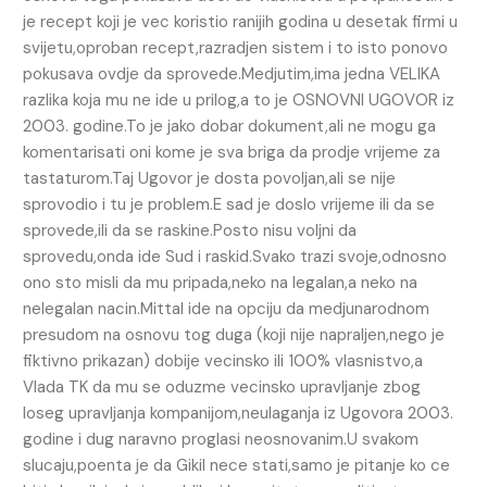
je recept koji je vec koristio ranijih godina u desetak firmi u
svijetu,oproban recept,razradjen sistem i to isto ponovo
pokusava ovdje da sprovede.Medjutim,ima jedna VELIKA
razlika koja mu ne ide u prilog,a to je OSNOVNI UGOVOR iz
2003. godine.To je jako dobar dokument,ali ne mogu ga
komentarisati oni kome je sva briga da prodje vrijeme za
tastaturom.Taj Ugovor je dosta povoljan,ali se nije
sprovodio i tu je problem.E sad je doslo vrijeme ili da se
sprovede,ili da se raskine.Posto nisu voljni da
sprovedu,onda ide Sud i raskid.Svako trazi svoje,odnosno
ono sto misli da mu pripada,neko na legalan,a neko na
nelegalan nacin.Mittal ide na opciju da medjunarodnom
presudom na osnovu tog duga (koji nije napraljen,nego je
fiktivno prikazan) dobije vecinsko ili 100% vlasnistvo,a
Vlada TK da mu se oduzme vecinsko upravljanje zbog
loseg upravljanja kompanijom,neulaganja iz Ugovora 2003.
godine i dug naravno proglasi neosnovanim.U svakom
slucaju,poenta je da Gikil nece stati,samo je pitanje ko ce