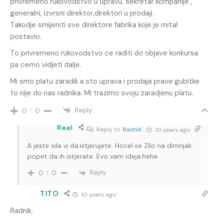
privremeno rukovodstvo u upravu, sekretar kompanije ,
generalni, izvrsni direktor,direktori u prodaji .
Takodje smijeniti sve direktore fabrika koje je mital
postavio.
To privremeno rukovodstvo ce raditi do objave konkursa
pa cemo vidjeti dalje.
Mi smo platu zaradili a sto uprava i prodaja prave gubitke
to nije do nas radnika. Mi trazimo svoju zaradjenu platu.
Reply
0
0
Real
Reply to
Radnik
10 years ago
A jeste sila vi da.istjerujete. Hocel se Zilo na dimnjak
popet da ih istjerate. Evo vam ideja.hehe
Reply
0
0
TITO
10 years ago
Radnik.