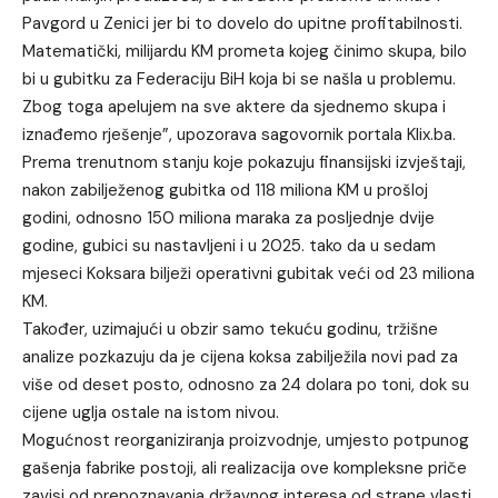
Pavgord u Zenici jer bi to dovelo do upitne profitabilnosti.
Matematički, milijardu KM prometa kojeg činimo skupa, bilo
bi u gubitku za Federaciju BiH koja bi se našla u problemu.
Zbog toga apelujem na sve aktere da sjednemo skupa i
iznađemo rješenje”, upozorava sagovornik portala Klix.ba.
Prema trenutnom stanju koje pokazuju finansijski izvještaji,
nakon zabilježenog gubitka od 118 miliona KM u prošloj
godini, odnosno 150 miliona maraka za posljednje dvije
godine, gubici su nastavljeni i u 2025. tako da u sedam
mjeseci Koksara bilježi operativni gubitak veći od 23 miliona
KM.
Također, uzimajući u obzir samo tekuću godinu, tržišne
analize pozkazuju da je cijena koksa zabilježila novi pad za
više od deset posto, odnosno za 24 dolara po toni, dok su
cijene uglja ostale na istom nivou.
Mogućnost reorganiziranja proizvodnje, umjesto potpunog
gašenja fabrike postoji, ali realizacija ove kompleksne priče
zavisi od prepoznavanja državnog interesa od strane vlasti,