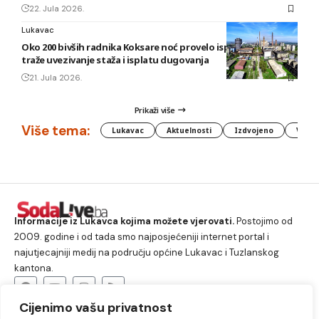
22. Jula 2026.
Lukavac
Oko 200 bivših radnika Koksare noć provelo ispred fabrike,
traže uvezivanje staža i isplatu dugovanja
21. Jula 2026.
Prikaži više
Više tema:
Lukavac
Aktuelnosti
Izdvojeno
Vlada
Informacije iz Lukavca kojima možete vjerovati.
Postojimo od
2009. godine i od tada smo najposjećeniji internet portal i
najutjecajniji medij na području općine Lukavac i Tuzlanskog
kantona.
Cijenimo vašu privatnost