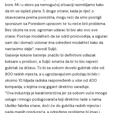
bore. Mi i u skoro pa nemogućoj situaciji razmišljamo kako
da im se isplati plata. S druge strane, kada je riječ o
obavezama prema porezima, mogu reći da smo postigli
sporazum sa Poreskom upravom te tu neće biti problema.
Bez obzira na sve, ogroman udarac bi bio ako ovo sve
stane. Postoje modaliteti da se održi proizvodnja, a siguran
sam da i domaći vizionar ima određeni modalitet kako da
nastavimo dalje”, navodi Suljić.
Gašenje koksne baterije značilo bi definitivni odlazak
koksare u prošlost, a Suljić smatra da bi to bio najveći
gubitak za državu. To bi sa sobom dovelo gubitak više od
800 radnih mjesta, a u ugrožavajućem položaju bi bilo i
okvirno 10 hiljada radnika raspoređenih u više od 400
kompanija, s kojima ovaj gigant direktno sarađuje.
“Ova industrija je karakteristična jer za sobom vuče mnoge
usluge i mnogo podugovarača koji direktno rade s nama.
Ukoliko fabrika stane, doći će do gubitka radnih mjesta i
pada manjih preduzeća, a određene probleme bi imao i