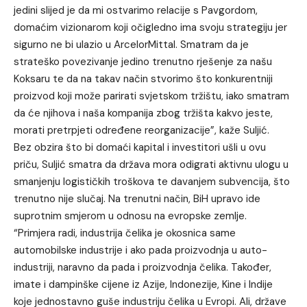
jedini slijed je da mi ostvarimo relacije s Pavgordom,
domaćim vizionarom koji očigledno ima svoju strategiju jer
sigurno ne bi ulazio u ArcelorMittal. Smatram da je
strateško povezivanje jedino trenutno rješenje za našu
Koksaru te da na takav način stvorimo što konkurentniji
proizvod koji može parirati svjetskom tržištu, iako smatram
da će njihova i naša kompanija zbog tržišta kakvo jeste,
morati pretrpjeti određene reorganizacije”, kaže Suljić.
Bez obzira što bi domaći kapital i investitori ušli u ovu
priču, Suljić smatra da država mora odigrati aktivnu ulogu u
smanjenju logističkih troškova te davanjem subvencija, što
trenutno nije slučaj. Na trenutni način, BiH upravo ide
suprotnim smjerom u odnosu na evropske zemlje.
“Primjera radi, industrija čelika je okosnica same
automobilske industrije i ako pada proizvodnja u auto-
industriji, naravno da pada i proizvodnja čelika. Također,
imate i dampinške cijene iz Azije, Indonezije, Kine i Indije
koje jednostavno guše industriju čelika u Evropi. Ali, države