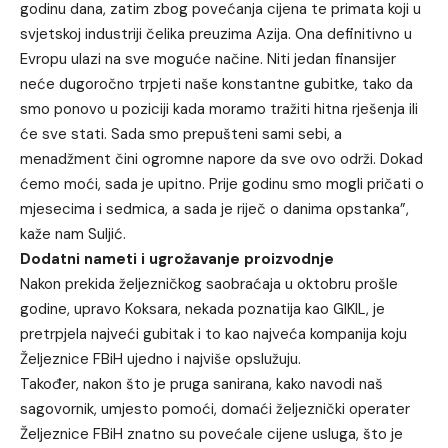
godinu dana, zatim zbog povećanja cijena te primata koji u
svjetskoj industriji čelika preuzima Azija. Ona definitivno u
Evropu ulazi na sve moguće načine. Niti jedan finansijer
neće dugoročno trpjeti naše konstantne gubitke, tako da
smo ponovo u poziciji kada moramo tražiti hitna rješenja ili
će sve stati. Sada smo prepušteni sami sebi, a
menadžment čini ogromne napore da sve ovo održi. Dokad
ćemo moći, sada je upitno. Prije godinu smo mogli pričati o
mjesecima i sedmica, a sada je riječ o danima opstanka”,
kaže nam Suljić.
Dodatni nameti i ugrožavanje proizvodnje
Nakon prekida željezničkog saobraćaja u oktobru prošle
godine, upravo Koksara, nekada poznatija kao GIKIL, je
pretrpjela najveći gubitak i to kao najveća kompanija koju
Željeznice FBiH ujedno i najviše opslužuju.
Također, nakon što je pruga sanirana, kako navodi naš
sagovornik, umjesto pomoći, domaći željeznički operater
Željeznice FBiH znatno su povećale cijene usluga, što je