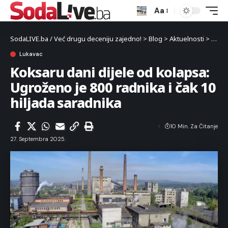
Aa
SodaLIVE.ba / Već drugu deceniju zajedno!
>
Blog
>
Aktuelnosti
>
Luka
Lukavac
Koksaru dani dijele od kolapsa:
Ugroženo je 800 radnika i čak 10
hiljada saradnika
10 Min. Za Čitanje
27. Septembra 2025.