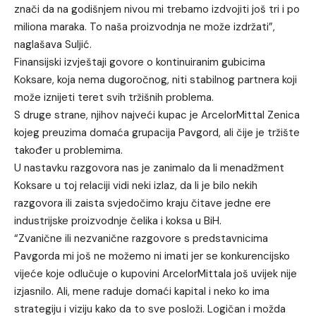
znači da na godišnjem nivou mi trebamo izdvojiti još tri i po
miliona maraka. To naša proizvodnja ne može izdržati”,
naglašava Suljić.
Finansijski izvještaji govore o kontinuiranim gubicima
Koksare, koja nema dugoročnog, niti stabilnog partnera koji
može iznijeti teret svih tržišnih problema.
S druge strane, njihov najveći kupac je ArcelorMittal Zenica
kojeg preuzima domaća grupacija Pavgord, ali čije je tržište
također u problemima.
U nastavku razgovora nas je zanimalo da li menadžment
Koksare u toj relaciji vidi neki izlaz, da li je bilo nekih
razgovora ili zaista svjedočimo kraju čitave jedne ere
industrijske proizvodnje čelika i koksa u BiH.
“Zvanične ili nezvanične razgovore s predstavnicima
Pavgorda mi još ne možemo ni imati jer se konkurencijsko
vijeće koje odlučuje o kupovini ArcelorMittala još uvijek nije
izjasnilo. Ali, mene raduje domaći kapital i neko ko ima
strategiju i viziju kako da to sve posloži. Logičan i možda