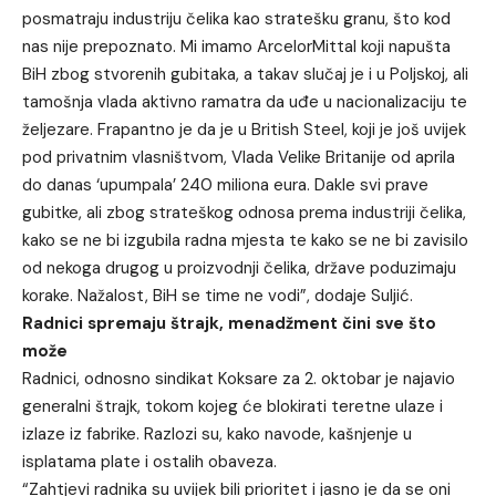
posmatraju industriju čelika kao stratešku granu, što kod
nas nije prepoznato. Mi imamo ArcelorMittal koji napušta
BiH zbog stvorenih gubitaka, a takav slučaj je i u Poljskoj, ali
tamošnja vlada aktivno ramatra da uđe u nacionalizaciju te
željezare. Frapantno je da je u British Steel, koji je još uvijek
pod privatnim vlasništvom, Vlada Velike Britanije od aprila
do danas ‘upumpala’ 240 miliona eura. Dakle svi prave
gubitke, ali zbog strateškog odnosa prema industriji čelika,
kako se ne bi izgubila radna mjesta te kako se ne bi zavisilo
od nekoga drugog u proizvodnji čelika, države poduzimaju
korake. Nažalost, BiH se time ne vodi”, dodaje Suljić.
Radnici spremaju štrajk, menadžment čini sve što
može
Radnici, odnosno sindikat Koksare za 2. oktobar je najavio
generalni štrajk, tokom kojeg će blokirati teretne ulaze i
izlaze iz fabrike. Razlozi su, kako navode, kašnjenje u
isplatama plate i ostalih obaveza.
“Zahtjevi radnika su uvijek bili prioritet i jasno je da se oni