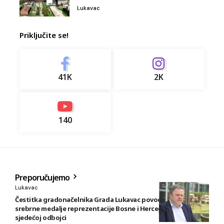
Lukavac
Priključite se!
41K
2K
140
Preporučujemo
Lukavac
Čestitka gradonačelnika Grada Lukavac povodom osvajanja
srebrne medalje reprezentacije Bosne i Hercegovine u
sjedećoj odbojci