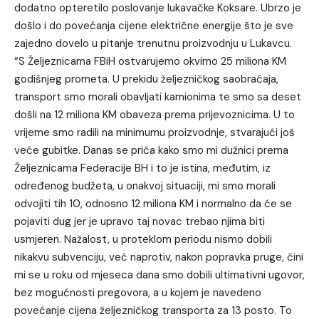
dodatno opteretilo poslovanje lukavačke Koksare. Ubrzo je
došlo i do povećanja cijene električne energije što je sve
zajedno dovelo u pitanje trenutnu proizvodnju u Lukavcu.
“S Željeznicama FBiH ostvarujemo okvirno 25 miliona KM
godišnjeg prometa. U prekidu željezničkog saobraćaja,
transport smo morali obavljati kamionima te smo sa deset
došli na 12 miliona KM obaveza prema prijevoznicima. U to
vrijeme smo radili na minimumu proizvodnje, stvarajući još
veće gubitke. Danas se priča kako smo mi dužnici prema
Željeznicama Federacije BH i to je istina, međutim, iz
određenog budžeta, u onakvoj situaciji, mi smo morali
odvojiti tih 10, odnosno 12 miliona KM i normalno da će se
pojaviti dug jer je upravo taj novac trebao njima biti
usmjeren. Nažalost, u proteklom periodu nismo dobili
nikakvu subvenciju, već naprotiv, nakon popravka pruge, čini
mi se u roku od mjeseca dana smo dobili ultimativni ugovor,
bez mogućnosti pregovora, a u kojem je navedeno
povećanje cijena željezničkog transporta za 13 posto. To