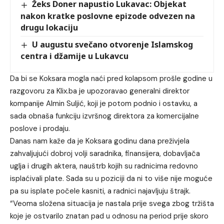
Žeks Doner napustio Lukavac: Objekat
nakon kratke poslovne epizode odvezen na
drugu lokaciju
U augustu svečano otvorenje Islamskog
centra i džamije u Lukavcu
Da bi se Koksara mogla naći pred kolapsom prošle godine u
razgovoru za Klix.ba je upozoravao generalni direktor
kompanije Almin Suljić, koji je potom podnio i ostavku, a
sada obnaša funkciju izvršnog direktora za komercijalne
poslove i prodaju.
Danas nam kaže da je Koksara godinu dana preživjela
zahvaljujući dobroj volji saradnika, finansijera, dobavljača
uglja i drugih aktera, nauštrb kojih su radnicima redovno
isplaćivali plate. Sada su u poziciji da ni to više nije moguće
pa su isplate počele kasniti, a radnici najavljuju štrajk.
“Veoma složena situacija je nastala prije svega zbog tržišta
koje je ostvarilo znatan pad u odnosu na period prije skoro