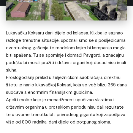
Lukavačku Koksaru dani dijele od kolapsa. Klix.ba je saznao
razloge trenutne situacije, upoznali smo se s posljedicama
eventualnog gašenja te modelom kojim bi kompanija mogla
biti spašena. Tu se spominje i domaći Pavgord, a značajnu
podršku bi morali pružiti i državni organi koji dosad nisu imali
sluha.
Prošlogodišnji prekid u željezničkom saobraćaju, direktnu
štetu je nanio lukavačkoj Koksari, koja se već blizu 365 dana
suočava s enormnim finansijskim gubicima.
Apeli i molbe koje je menadžment upućivao vlastima i
državnim organima u proteklom periodu nisu dali rezultate
te u ovome trenutku bh. privrednog giganta koji zapošljava
više od 800 radnika, dani dijele od potpunog sloma.