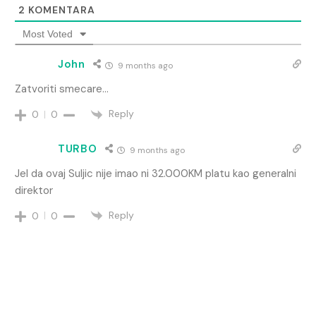
2
KOMENTARA
Most Voted
John
9 months ago
Zatvoriti smecare…
Reply
0
0
TURBO
9 months ago
Jel da ovaj Suljic nije imao ni 32.000KM platu kao generalni
direktor
Reply
0
0