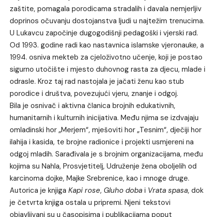
zaštite, pomagala porodicama stradalih i davala nemjerljiv
doprinos očuvanju dostojanstva ljudi u najtežim trenucima.
U Lukavcu započinje dugogodišnji pedagoški i vjerski rad.
Od 1993. godine radi kao nastavnica islamske vjeronauke, a
1994. osniva mekteb za cjeloživotno učenje, koji je postao
sigurno utočište i mjesto duhovnog rasta za djecu, mlade i
odrasle. Kroz taj rad nastojala je jačati ženu kao stub
porodice i društva, povezujući vjeru, znanje i odgoj.
Bila je osnivač i aktivna članica brojnih edukativnih,
humanitarnih i kulturnih inicijativa. Među njima se izdvajaju
omladinski hor „Merjem“, mješoviti hor „Tesnim“, dječiji hor
ilahija i kasida, te brojne radionice i projekti usmjereni na
odgoj mladih. Sarađivala je s brojnim organizacijama, među
kojima su Nahla, Prosvjetitelj, Udruženje žena oboljelih od
karcinoma dojke, Majke Srebrenice, kao i mnoge druge.
Autorica je knjiga
Kapi rose
,
Gluho doba
i
Vrata spasa
, dok
je četvrta knjiga ostala u pripremi. Njeni tekstovi
objavljivani su u časopisima i publikacijama poput