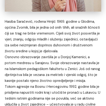
Hasiba Saračević, rođena Hrnjić 1969. godine u Glodima,
općina Zvornik, bila je jedna od onih tihih, ali snažnih ličnosti
čiji se trag ne briše vremenom. Cijeli svoj život posvetila je
vjeri, znanju, odgoju mladih i služenju zajednici, ostavljajući
iza sebe neizmjeran doprinos duhovnom i društvenom
životu sredine u kojoj je djelovala.
Osnovno obrazovanje završila je u Donjoj Kamenici, a
potom medresu u Sarajevu. Svoje obrazovanje nastavila je
na Islamskom pedagoškom fakultetu u Zenici. Još od ranog
djetinjstva bila je vezana za mekteb i vjerski odgoj, što je
kasnije postalo njeno životno opredjeljenje i misija.
Tokom agresije na Bosnu i Hercegovinu 1992. godine bila je
prisiljena napustiti rodni kraj i utočište pronaći u Lukavcu. U
teškim ratnim godinama nije se povukla, već se aktivno
uključila u život zajednice – učestvovala je u radu civilne