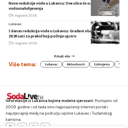
Nove redukcije vode u Lukavcu: Ove ulice će sutra biti bez
vodosnabdijevanja
4. Augusta 2026.
Lukavac
I danas redukcija vode u Lukavcu: Građani obaviješteni tek u
20:30 sati za prekid koji počinje ujutro
3. Augusta 2026.
Prikaži više
Više tema:
Lukavac
Aktuelnosti
Izdvojeno
Vlada
Informacije iz Lukavca kojima možete vjerovati.
Postojimo od
2009. godine i od tada smo najposjećeniji internet portal i
najutjecajniji medij na području općine Lukavac i Tuzlanskog
kantona.