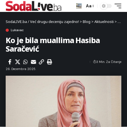
Aa
SodaLIVE.ba / Već drugu deceniju zajedno!
>
Blog
>
Aktuelnosti
>
Luka
Lukavac
Ko je bila muallima Hasiba
Saračević
3 Min. Za Čitanje
26. Decembra 2025.