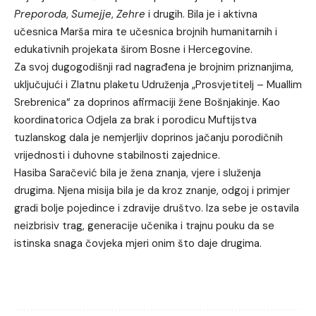
Preporoda
,
Sumejje
,
Zehre
i drugih. Bila je i aktivna
učesnica Marša mira te učesnica brojnih humanitarnih i
edukativnih projekata širom Bosne i Hercegovine.
Za svoj dugogodišnji rad nagrađena je brojnim priznanjima,
uključujući i Zlatnu plaketu Udruženja „Prosvjetitelj – Muallim
Srebrenica“ za doprinos afirmaciji žene Bošnjakinje. Kao
koordinatorica Odjela za brak i porodicu Muftijstva
tuzlanskog dala je nemjerljiv doprinos jačanju porodičnih
vrijednosti i duhovne stabilnosti zajednice.
Hasiba Saračević bila je žena znanja, vjere i služenja
drugima. Njena misija bila je da kroz znanje, odgoj i primjer
gradi bolje pojedince i zdravije društvo. Iza sebe je ostavila
neizbrisiv trag, generacije učenika i trajnu pouku da se
istinska snaga čovjeka mjeri onim što daje drugima.