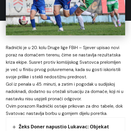
Radnički je u 20. kolu Druge lige FBiH – Sjever upisao novi
poraz na domaćem terenu, čime se nastavlja rezultatska
kriza ekipe. Susret protiv komšijskog Svatovca prelomljen
je već u finišu prvog poluvremena, kada su gosti iskoristili
svoje prilike i stekli nedostižnu prednost.
Gol iz penala u 45. minuti, a zatim i pogodak u sudijskoj
nadoknadi, dodatno su otežali situaciju za domaće, koji ni u
nastavku nisu uspjeli pronaći odgovor.
Ovim porazom Radnički ostaje prikovan za dno tabele, dok
Svatovac nastavlja borbu u gornjem dijelu poretka.
Žeks Doner napustio Lukavac: Objekat