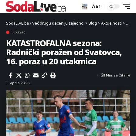
Aa
SodaLIVE.ba / Već drugu deceniju zajedno!
>
Blog
>
Aktuelnosti
>
Luka
Lukavac
KATASTROFALNA sezona:
Radnički poražen od Svatovca,
16. poraz u 20 utakmica
1 Min. Za Čitanje
11. Aprila 2026.