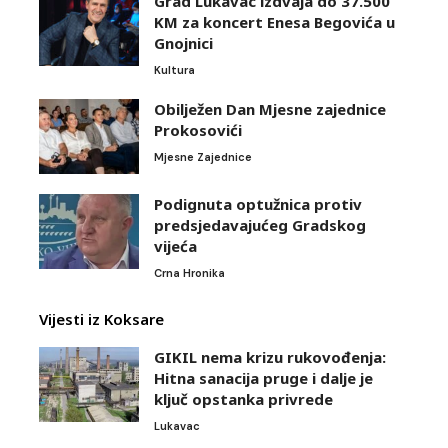
Grad Lukavac izdvaja do 37.500
KM za koncert Enesa Begovića u
Gnojnici
Kultura
Obilježen Dan Mjesne zajednice
Prokosovići
Mjesne Zajednice
Podignuta optužnica protiv
predsjedavajućeg Gradskog
vijeća
Crna Hronika
Vijesti iz Koksare
GIKIL nema krizu rukovođenja:
Hitna sanacija pruge i dalje je
ključ opstanka privrede
Lukavac