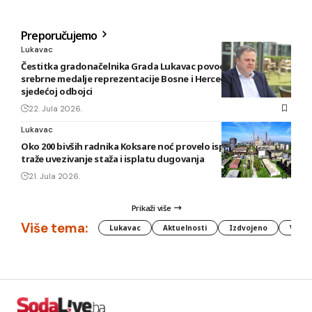
Preporučujemo
Lukavac
Čestitka gradonačelnika Grada Lukavac povodom osvajanja
srebrne medalje reprezentacije Bosne i Hercegovine u
sjedećoj odbojci
22. Jula 2026.
Lukavac
Oko 200 bivših radnika Koksare noć provelo ispred fabrike,
traže uvezivanje staža i isplatu dugovanja
21. Jula 2026.
Prikaži više
Više tema:
Lukavac
Aktuelnosti
Izdvojeno
Vlada