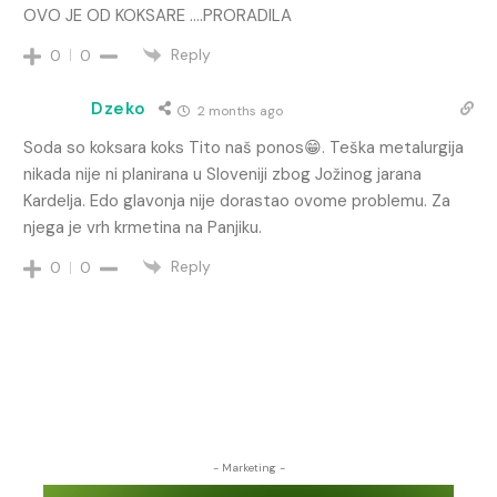
OVO JE OD KOKSARE ….PRORADILA
Reply
0
0
Dzeko
2 months ago
Soda so koksara koks Tito naš ponos😁. Teška metalurgija
nikada nije ni planirana u Sloveniji zbog Jožinog jarana
Kardelja. Edo glavonja nije dorastao ovome problemu. Za
njega je vrh krmetina na Panjiku.
Reply
0
0
- Marketing -