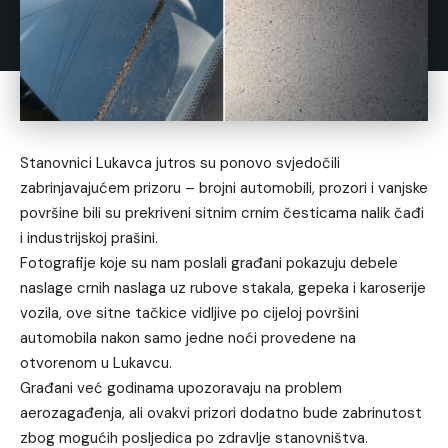
Stanovnici Lukavca jutros su ponovo svjedočili
zabrinjavajućem prizoru – brojni automobili, prozori i vanjske
površine bili su prekriveni sitnim crnim česticama nalik čađi
i industrijskoj prašini.
Fotografije koje su nam poslali građani pokazuju debele
naslage crnih naslaga uz rubove stakala, gepeka i karoserije
vozila, ove sitne tačkice vidljive po cijeloj površini
automobila nakon samo jedne noći provedene na
otvorenom u Lukavcu.
Građani već godinama upozoravaju na problem
aerozagađenja, ali ovakvi prizori dodatno bude zabrinutost
zbog mogućih posljedica po zdravlje stanovništva.