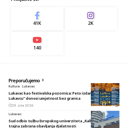
41K
2K
140
Preporučujemo
Kultura
Lukavac
Lukavac kao festivalska pozornica: Peto izdanje „Ljeta u
Lukavcu“ donosi umjetnost bez granica
29. Jula 2026.
Lukavac
Sud odbio tužbu Evropskog univerziteta „Kallos“: Ostaje
trajna zabrana obavljanja djelatnosti