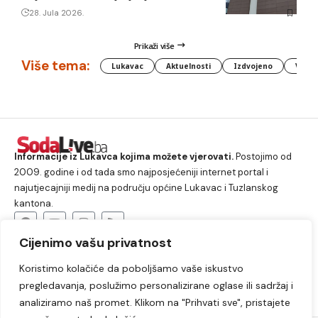
28. Jula 2026.
Prikaži više
Više tema:
Lukavac
Aktuelnosti
Izdvojeno
Vlada
Informacije iz Lukavca kojima možete vjerovati.
Postojimo od
2009. godine i od tada smo najposjećeniji internet portal i
najutjecajniji medij na području općine Lukavac i Tuzlanskog
kantona.
Cijenimo vašu privatnost
O nama
Koristimo kolačiće da poboljšamo vaše iskustvo
Lukavac
Društvo
Crna hronika
Sport
pregledavanja, poslužimo personalizirane oglase ili sadržaj i
Kultura
Kolumne
Slobodno vrijeme
analiziramo naš promet. Klikom na "Prihvati sve", pristajete