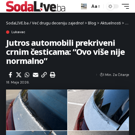
Aa
SodaLIVE.ba / Već drugu deceniju zajedno!
>
Blog
>
Aktuelnosti
>
Luka
Lukavac
Jutros automobili prekriveni
crnim česticama: “Ovo više nije
normalno”
1 Min. Za Čitanje
18. Maja 2026.