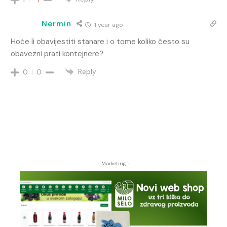
Nermin
1 year ago
Hoće li obavijestiti stanare i o tome koliko često su
obavezni prati kontejnere?
Reply
0
0
- Marketing -