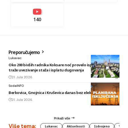
140
Preporučujemo
Lukavac
Oko 200 bivših radnika Koksare noć provelo ispred fabrike,
traže uvezivanje staža i isplatu dugovanja
21. Jula 2026.
SodaINFO
Berkovica, Gnojnica i Kruševica danas bez električne energije
21. Jula 2026.
Prikaži više
Više tema:
Lukavac
Aktuelnosti
Izdvojeno
Vlada