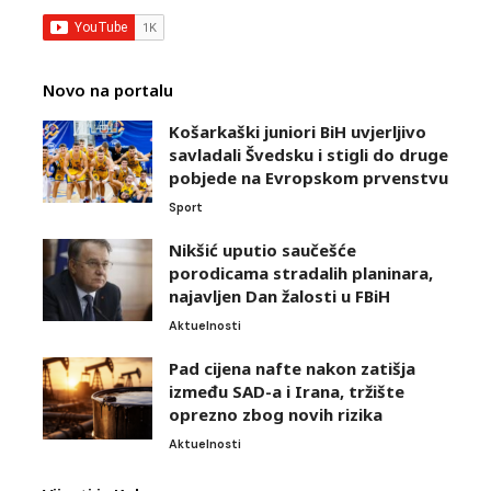
Novo na portalu
Košarkaški juniori BiH uvjerljivo
savladali Švedsku i stigli do druge
pobjede na Evropskom prvenstvu
Sport
Nikšić uputio saučešće
porodicama stradalih planinara,
najavljen Dan žalosti u FBiH
Aktuelnosti
Pad cijena nafte nakon zatišja
između SAD-a i Irana, tržište
oprezno zbog novih rizika
Aktuelnosti