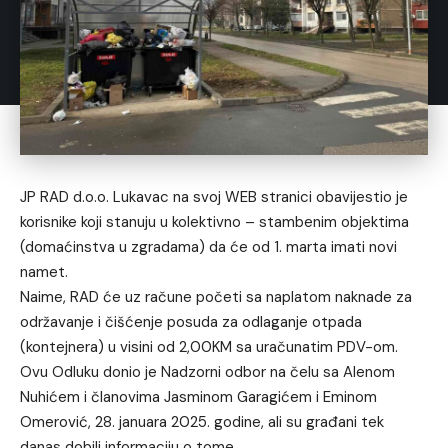
JP RAD d.o.o. Lukavac na svoj WEB stranici obavijestio je
korisnike koji stanuju u kolektivno – stambenim objektima
(domaćinstva u zgradama) da će od 1. marta imati novi
namet.
Naime, RAD će uz račune početi sa naplatom naknade za
održavanje i čišćenje posuda za odlaganje otpada
(kontejnera) u visini od 2,00KM sa uračunatim PDV-om.
Ovu Odluku donio je Nadzorni odbor na čelu sa Alenom
Nuhićem i članovima Jasminom Garagićem i Eminom
Omerović, 28. januara 2025. godine, ali su građani tek
danas dobili informaciju o tome.