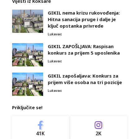
Vijesti iz Koksare
GIKIL nema krizu rukovođenja:
Hitna sanacija pruge i dalje je
ključ opstanka privrede
Lukavac
GIKIL ZAPOŠLJAVA: Raspisan
konkurs za prijem 5 uposlenika
Lukavac
GIKIL zapošaljava: Konkurs za
prijem više osoba na tri pozicije
Lukavac
Priključite se!
41K
2K