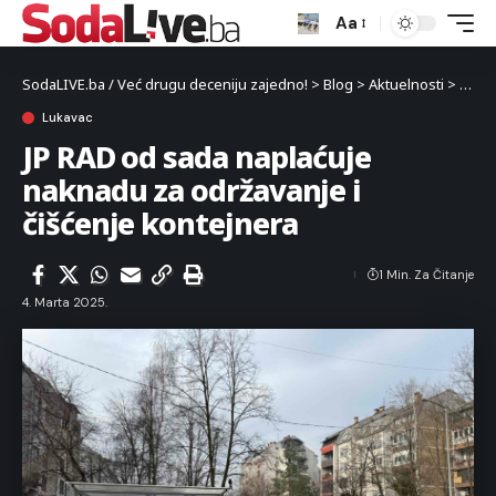
Aa
SodaLIVE.ba / Već drugu deceniju zajedno!
>
Blog
>
Aktuelnosti
>
Luka
Lukavac
JP RAD od sada naplaćuje
naknadu za održavanje i
čišćenje kontejnera
1 Min. Za Čitanje
4. Marta 2025.