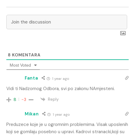
8
KOMENTARA
Most Voted
Fanta
1 year ago
Vidi ti Nadzornog Odbora, svi po zakonu NAmjesteni.
Reply
8
-3
Mikan
1 year ago
Preduzece koje je u ogromnim problemima. Visak uposlenih
koji se gomilaju posebno u upravi. Kadrovi stranacki,koji su