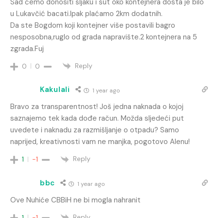
Sad ćemo donositi šljaku i šut oko kontejnera dosta je bilo
u Lukavčić bacati.Ipak plaćamo 2km dodatnih.
Da ste Bogdom koji kontejner više postavili bagro
nesposobna,ruglo od grada napravište.2 kontejnera na 5
zgrada.Fuj
Reply
0
0
Kakulali
1 year ago
Bravo za transparentnost! Još jedna naknada o kojoj
saznajemo tek kada dođe račun. Možda sljedeći put
uvedete i naknadu za razmišljanje o otpadu? Samo
naprijed, kreativnosti vam ne manjka, pogotovo Alenu!
Reply
1
-1
bbc
1 year ago
Ove Nuhiće CBBiH ne bi mogla nahranit
Reply
1
-1