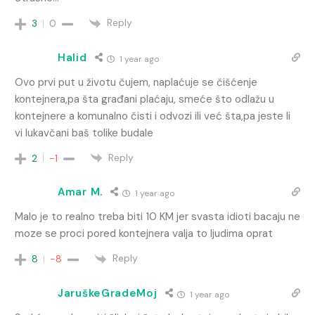
Reply
3
0
Halid
1 year ago
Ovo prvi put u životu čujem, naplaćuje se čišćenje
kontejnera,pa šta građani plaćaju, smeće što odlažu u
kontejnere a komunalno čisti i odvozi ili već šta,pa jeste li
vi lukavčani baš tolike budale
Reply
2
-1
Amar M.
1 year ago
Malo je to realno treba biti 10 KM jer svasta idioti bacaju ne
moze se proci pored kontejnera valja to ljudima oprat
Reply
8
-8
JaruškeGradeMoj
1 year ago