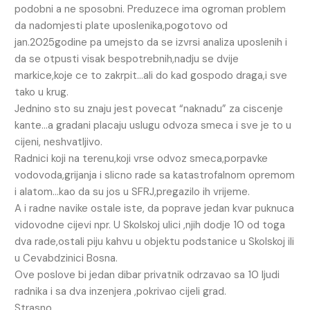
podobni a ne sposobni. Preduzece ima ogroman problem
da nadomjesti plate uposlenika,pogotovo od
jan.2025godine pa umejsto da se izvrsi analiza uposlenih i
da se otpusti visak bespotrebnih,nadju se dvije
markice,koje ce to zakrpit…ali do kad gospodo draga,i sve
tako u krug.
Jednino sto su znaju jest povecat “naknadu” za ciscenje
kante…a gradani placaju uslugu odvoza smeca i sve je to u
cijeni, neshvatljivo.
Radnici koji na terenu,koji vrse odvoz smeca,porpavke
vodovoda,grijanja i slicno rade sa katastrofalnom opremom
i alatom…kao da su jos u SFRJ,pregazilo ih vrijeme.
A i radne navike ostale iste, da poprave jedan kvar puknuca
vidovodne cijevi npr. U Skolskoj ulici ,njih dodje 10 od toga
dva rade,ostali piju kahvu u objektu podstanice u Skolskoj ili
u Cevabdzinici Bosna.
Ove poslove bi jedan dibar privatnik odrzavao sa 10 ljudi
radnika i sa dva inzenjera ,pokrivao cijeli grad.
Strasno…