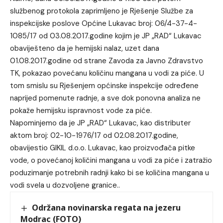
službenog protokola zaprimljeno je Rješenje Službe za
inspekcijske poslove Općine Lukavac broj: 06/4-37-4-
1085/17 od 03.08.2017.godine kojim je JP „RAD“ Lukavac
obaviješteno da je hemijski nalaz, uzet dana
01.08.2017.godine od strane Zavoda za Javno Zdravstvo
TK, pokazao povećanu količinu mangana u vodi za piće. U
tom smislu su Rješenjem općinske inspekcije određene
naprijed pomenute radnje, a sve dok ponovna analiza ne
pokaže hemijsku ispravnost vode za piće.
Napominjemo da je JP „RAD“ Lukavac, kao distributer
aktom broj: 02-10-1976/17 od 02.08.2017.godine,
obavijestio GIKIL d.o.o. Lukavac, kao proizvođača pitke
vode, o povećanoj količini mangana u vodi za piće i zatražio
poduzimanje potrebnih radnji kako bi se količina mangana u
vodi svela u dozvoljene granice..
Održana novinarska regata na jezeru
Modrac (FOTO)