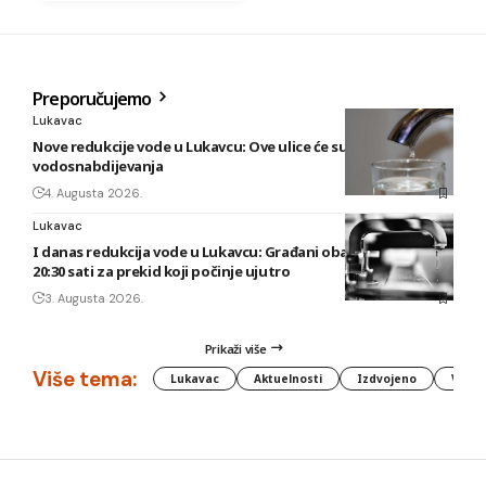
Preporučujemo
Lukavac
Nove redukcije vode u Lukavcu: Ove ulice će sutra biti bez
vodosnabdijevanja
4. Augusta 2026.
Lukavac
I danas redukcija vode u Lukavcu: Građani obaviješteni tek u
20:30 sati za prekid koji počinje ujutro
3. Augusta 2026.
Prikaži više
Više tema:
Lukavac
Aktuelnosti
Izdvojeno
Vlada