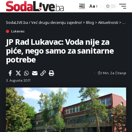
Aa
SodaLIVE.ba / Već drugu deceniju zajedno!
>
Blog
>
Aktuelnosti
>
Luka
Lukavac
JP Rad Lukavac: Voda nije za
piće, nego samo za sanitarne
potrebe
1 Min. Za Čitanje
3. Augusta 2017.