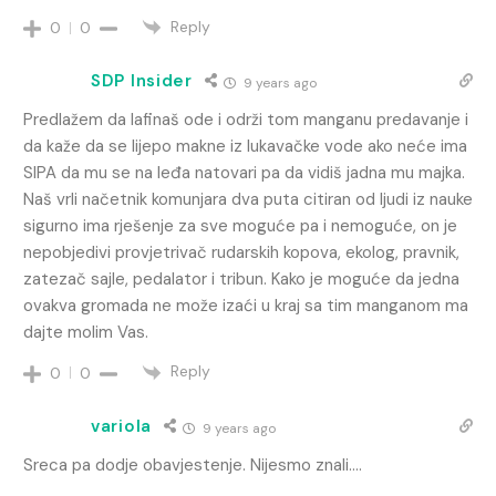
Reply
0
0
SDP Insider
9 years ago
Predlažem da lafinaš ode i održi tom manganu predavanje i
da kaže da se lijepo makne iz lukavačke vode ako neće ima
SIPA da mu se na leđa natovari pa da vidiš jadna mu majka.
Naš vrli načetnik komunjara dva puta citiran od ljudi iz nauke
sigurno ima rješenje za sve moguće pa i nemoguće, on je
nepobjedivi provjetrivač rudarskih kopova, ekolog, pravnik,
zatezač sajle, pedalator i tribun. Kako je moguće da jedna
ovakva gromada ne može izaći u kraj sa tim manganom ma
dajte molim Vas.
Reply
0
0
variola
9 years ago
Sreca pa dodje obavjestenje. Nijesmo znali….