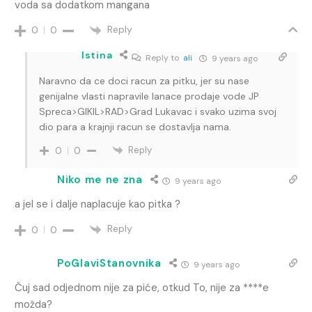
voda sa dodatkom mangana
Reply
0
0
Istina
Reply to
ali
9 years ago
Naravno da ce doci racun za pitku, jer su nase
genijalne vlasti napravile lanace prodaje vode JP
Spreca>GIKIL>RAD>Grad Lukavac i svako uzima svoj
dio para a krajnji racun se dostavlja nama.
Reply
0
0
Niko me ne zna
9 years ago
a jel se i dalje naplacuje kao pitka ?
Reply
0
0
PoGlaviStanovnika
9 years ago
Čuj sad odjednom nije za piće, otkud To, nije za ****e
možda?