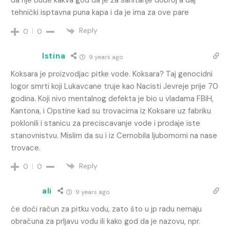
da nje bude kakva god da je za sanitarije dobroj a daj
tehnički isptavna puna kapa i da je ima za ove pare
Reply
0
0
Istina
9 years ago
Koksara je proizvodjac pitke vode. Koksara? Taj genocidni
logor smrti koji Lukavcane truje kao Nacisti Jevreje prije 70
godina. Koji nivo mentalnog defekta je bio u vladama FBiH,
Kantona, i Opstine kad su trovacima iz Koksare uz fabriku
poklonili i stanicu za preciscavanje vode i prodaje iste
stanovnistvu. Mislim da su i iz Cernobila ljubomorni na nase
trovace.
Reply
0
0
ali
9 years ago
će doći račun za pitku vodu, zato što u jp radu nemaju
obračuna za prljavu vodu ili kako god da je nazovu, npr.