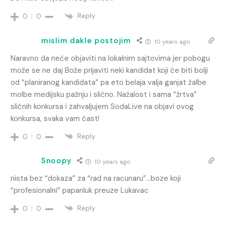
Reply
0
0
mislim dakle postojim
10 years ago
Naravno da neće objaviti na lokalnim sajtovima jer pobogu
može se ne daj Bože prijaviti neki kandidat koji će biti bolji
od “planiranog kandidata” pa eto belaja valja ganjat žalbe
molbe medijsku pažnju i slično. Nažalost i sama “žrtva”
sličnih konkursa i zahvaljujem SodaLive na objavi ovog
konkursa, svaka vam čast!
Reply
0
0
Snoopy
10 years ago
nista bez “dokaza” za “rad na racunaru”…boze koji
“profesionalni” papanluk preuze Lukavac
Reply
0
0