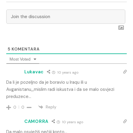
5
KOMENTARA
Most Voted
Lukavac
10 years ago
Da li je pozeljno da je boravio u Iraqu ili u
Avganistanu,,,mislim radi iskustva i da se malo osvjezi
preduzece…
Reply
0
0
CAMORRA
10 years ago
Da malo osvježiš nečiji konto…