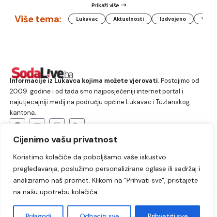
Prikaži više
Više tema:
Lukavac
Aktuelnosti
Izdvojeno
Vlada
Informacije iz Lukavca kojima možete vjerovati.
Postojimo od
2009. godine i od tada smo najposjećeniji internet portal i
najutjecajniji medij na području općine Lukavac i Tuzlanskog
kantona.
Cijenimo vašu privatnost
O nama
Koristimo kolačiće da poboljšamo vaše iskustvo
Lukavac
Društvo
Crna hronika
Sport
pregledavanja, poslužimo personalizirane oglase ili sadržaj i
Kultura
Kolumne
Slobodno vrijeme
analiziramo naš promet. Klikom na "Prihvati sve", pristajete
na našu upotrebu kolačića.
2009. – 2024. © Lukavački info portal – SodaLIVE.ba. Sva prava
zadržana. Zabranjeno kopiranje autorskog sadržaja i korištenje
Prilagodi
Odbaciti sve
Prihvatiti sve