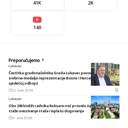
41K
2K
140
Preporučujemo
Lukavac
Čestitka gradonačelnika Grada Lukavac povodom osvajanja
srebrne medalje reprezentacije Bosne i Hercegovine u
sjedećoj odbojci
22. Jula 2026.
Lukavac
Oko 200 bivših radnika Koksare noć provelo ispred fabrike,
traže uvezivanje staža i isplatu dugovanja
21. Jula 2026.