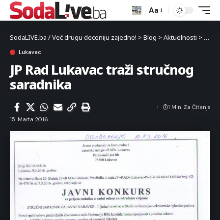
Aa
SodaLIVE.ba / Već drugu deceniju zajedno!
>
Blog
>
Aktuelnosti
>
Luka
Lukavac
JP Rad Lukavac traži stručnog
saradnika
1 Min. Za Čitanje
15. Marta 2016.