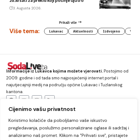
20:30 sati za prekid koji počinje ujutro
3. Augusta 2026.
Prikaži više
Više tema:
Lukavac
Aktuelnosti
Izdvojeno
Vlada
Informacije iz Lukavca kojima možete vjerovati.
Postojimo od
2009. godine i od tada smo najposjećeniji internet portal i
najutjecajniji medij na području općine Lukavac i Tuzlanskog
kantona.
Cijenimo vašu privatnost
O nama
Koristimo kolačiće da poboljšamo vaše iskustvo
Lukavac
Društvo
Crna hronika
Sport
pregledavanja, poslužimo personalizirane oglase ili sadržaj i
Kultura
Kolumne
Slobodno vrijeme
analiziramo naš promet. Klikom na "Prihvati sve", pristajete