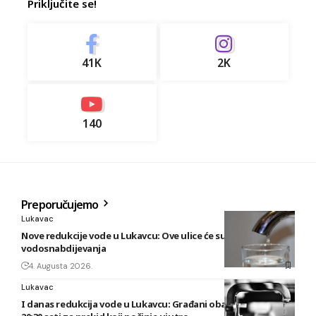
Priključite se!
41K
2K
140
Preporučujemo
Lukavac
Nove redukcije vode u Lukavcu: Ove ulice će sutra biti bez
vodosnabdijevanja
4. Augusta 2026.
Lukavac
I danas redukcija vode u Lukavcu: Građani obaviješteni tek u