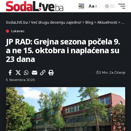
Aa
SodaLIVE.ba / Već drugu deceniju zajedno!
>
Blog
>
Aktuelnosti
>
Luka
Lukavac
JP RAD: Grejna sezona počela 9.
a ne 15. oktobra i naplaćena su
23 dana
2 Min. Za Čitanje
5. Novembra 2025.