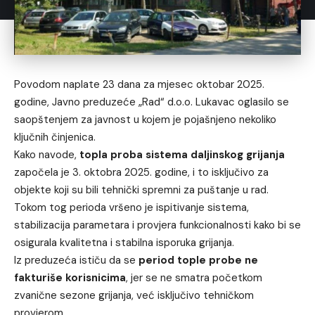
Povodom naplate 23 dana za mjesec oktobar 2025.
godine, Javno preduzeće „Rad“ d.o.o. Lukavac oglasilo se
saopštenjem za javnost u kojem je pojašnjeno nekoliko
ključnih činjenica.
Kako navode,
topla proba sistema daljinskog grijanja
započela je 3. oktobra 2025. godine, i to isključivo za
objekte koji su bili tehnički spremni za puštanje u rad.
Tokom tog perioda vršeno je ispitivanje sistema,
stabilizacija parametara i provjera funkcionalnosti kako bi se
osigurala kvalitetna i stabilna isporuka grijanja.
Iz preduzeća ističu da se
period tople probe ne
fakturiše korisnicima
, jer se ne smatra početkom
zvanične sezone grijanja, već isključivo tehničkom
provjerom.