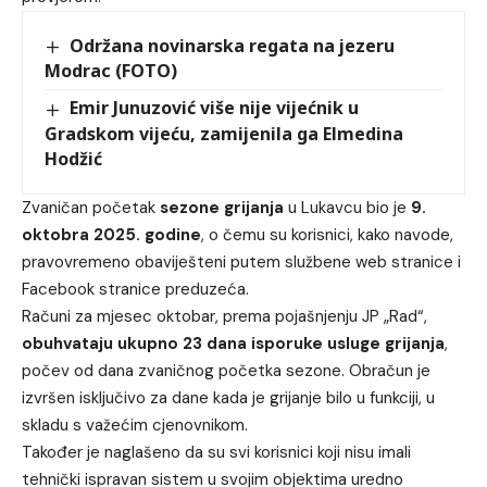
Održana novinarska regata na jezeru
Modrac (FOTO)
Emir Junuzović više nije vijećnik u
Gradskom vijeću, zamijenila ga Elmedina
Hodžić
Zvaničan početak
sezone grijanja
u Lukavcu bio je
9.
oktobra 2025. godine
, o čemu su korisnici, kako navode,
pravovremeno obaviješteni putem službene web stranice i
Facebook stranice preduzeća.
Računi za mjesec oktobar, prema pojašnjenju JP „Rad“,
obuhvataju ukupno 23 dana isporuke usluge grijanja
,
počev od dana zvaničnog početka sezone. Obračun je
izvršen isključivo za dane kada je grijanje bilo u funkciji, u
skladu s važećim cjenovnikom.
Također je naglašeno da su svi korisnici koji nisu imali
tehnički ispravan sistem u svojim objektima uredno