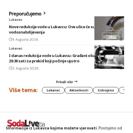
Preporučujemo
Lukavac
Nove redukcije vode u Lukavcu: Ove ulice će sutra biti bez
vodosnabdijevanja
4. Augusta 2026.
Lukavac
I danas redukcija vode u Lukavcu: Građani obaviješteni tek u
20:30 sati za prekid koji počinje ujutro
3. Augusta 2026.
Prikaži više
Više tema:
Lukavac
Aktuelnosti
Izdvojeno
Vlada
Informacije iz Lukavca kojima možete vjerovati.
Postojimo od