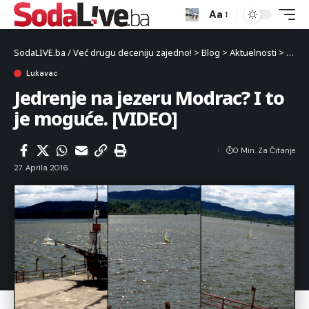
Aa
SodaLIVE.ba / Već drugu deceniju zajedno!
>
Blog
>
Aktuelnosti
>
Luka
Lukavac
Jedrenje na jezeru Modrac? I to
je moguće. [VIDEO]
0 Min. Za Čitanje
27. Aprila 2016.