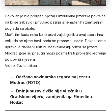
Dovoljan je bio proljetni vjetar i uzburkana jezerska površina
da bi se zabavio i privukao pažnju iznenađenih i znatiželjnih
pogleda sa obale.
Međutim kada neko ko je pravi zaljubljenik u ovaj sport ima
volju da se njime bavi, onda se pronađe i način. Dokaz tome
upravo je današnji usitinu nesvakidašnji prizor sa jezera
Modrac gdje su prisutni mogli posmatrati proljetno jedrenje
po površini jezera.
Video: Tuzlanski.ba
Održana novinarska regata na jezeru
Modrac (FOTO)
Emir Junuzović više nije vijećnik u
Gradskom vijeću, zamijenila ga Elmedina
Hodžić