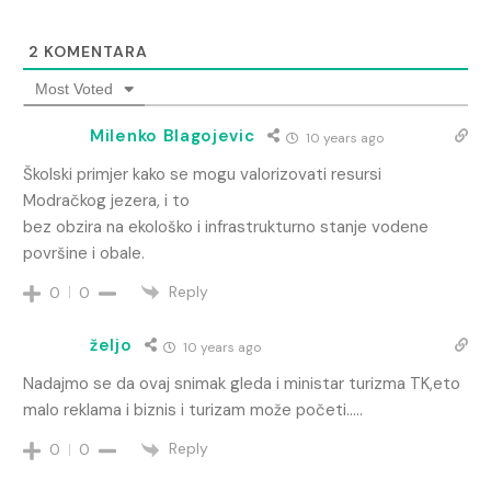
2
KOMENTARA
Most Voted
Milenko Blagojevic
10 years ago
Školski primjer kako se mogu valorizovati resursi
Modračkog jezera, i to
bez obzira na ekološko i infrastrukturno stanje vodene
površine i obale.
Reply
0
0
željo
10 years ago
Nadajmo se da ovaj snimak gleda i ministar turizma TK,eto
malo reklama i biznis i turizam može početi…..
Reply
0
0