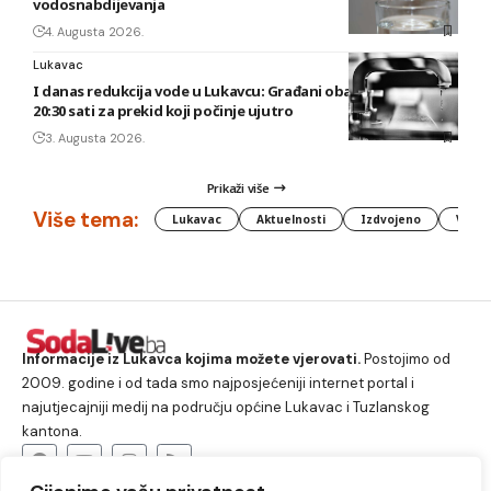
vodosnabdijevanja
4. Augusta 2026.
Lukavac
I danas redukcija vode u Lukavcu: Građani obaviješteni tek u
20:30 sati za prekid koji počinje ujutro
3. Augusta 2026.
Prikaži više
Više tema:
Lukavac
Aktuelnosti
Izdvojeno
Vlada
Informacije iz Lukavca kojima možete vjerovati.
Postojimo od
2009. godine i od tada smo najposjećeniji internet portal i
najutjecajniji medij na području općine Lukavac i Tuzlanskog
kantona.