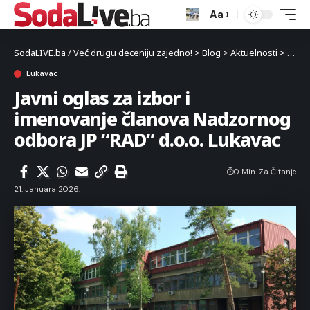
Aa
SodaLIVE.ba / Već drugu deceniju zajedno!
>
Blog
>
Aktuelnosti
>
Luka
Lukavac
Javni oglas za izbor i
imenovanje članova Nadzornog
odbora JP “RAD” d.o.o. Lukavac
0 Min. Za Čitanje
21. Januara 2026.