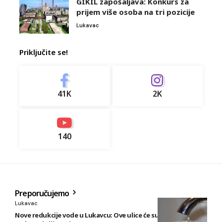
GIKIL zapošaljava: Konkurs za
prijem više osoba na tri pozicije
Lukavac
Priključite se!
41K
2K
140
Preporučujemo
Lukavac
Nove redukcije vode u Lukavcu: Ove ulice će sutra biti bez