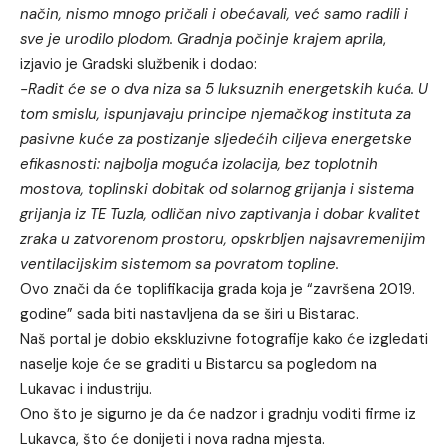
način, nismo mnogo pričali i obećavali, već samo radili i
sve je urodilo plodom. Gradnja počinje krajem aprila
,
izjavio je Gradski službenik i dodao:
-Radit će se o dva niza sa 5 luksuznih energetskih kuća. U
tom smislu, ispunjavaju principe njemačkog instituta za
pasivne kuće za postizanje sljedećih ciljeva energetske
efikasnosti: najbolja moguća izolacija, bez toplotnih
mostova, toplinski dobitak od solarnog grijanja i sistema
grijanja iz TE Tuzla, odličan nivo zaptivanja i dobar kvalitet
zraka u zatvorenom prostoru, opskrbljen najsavremenijim
ventilacijskim sistemom sa povratom topline.
Ovo znači da će toplifikacija grada koja je “završena 2019.
godine” sada biti nastavljena da se širi u Bistarac.
Naš portal je dobio ekskluzivne fotografije kako će izgledati
naselje koje će se graditi u Bistarcu sa pogledom na
Lukavac i industriju.
Ono što je sigurno je da će nadzor i gradnju voditi firme iz
Lukavca, što će donijeti i nova radna mjesta.