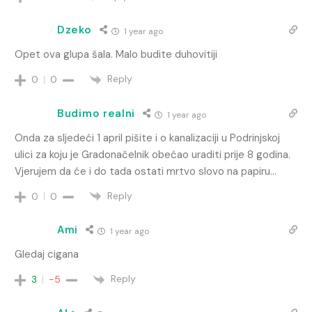
Dzeko
1 year ago
Opet ova glupa šala. Malo budite duhovitiji
Reply
0
0
Budimo realni
1 year ago
Onda za sljedeći 1 april pišite i o kanalizaciji u Podrinjskoj
ulici za koju je Gradonačelnik obećao uraditi prije 8 godina.
Vjerujem da će i do tada ostati mrtvo slovo na papiru…
Reply
0
0
Ami
1 year ago
Gledaj cigana
Reply
3
-5