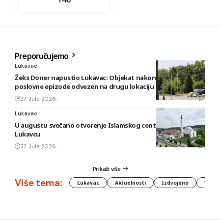
Preporučujemo
Lukavac
Žeks Doner napustio Lukavac: Objekat nakon kratke
poslovne epizode odvezen na drugu lokaciju
27. Jula 2026.
Lukavac
U augustu svečano otvorenje Islamskog centra i džamije u
Lukavcu
27. Jula 2026.
Prikaži više
Više tema:
Lukavac
Aktuelnosti
Izdvojeno
Vlada