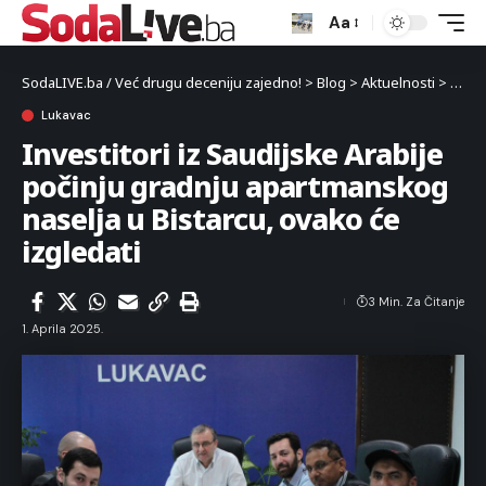
Aa
SodaLIVE.ba / Već drugu deceniju zajedno!
>
Blog
>
Aktuelnosti
>
Luka
Lukavac
Investitori iz Saudijske Arabije
počinju gradnju apartmanskog
naselja u Bistarcu, ovako će
izgledati
3 Min. Za Čitanje
1. Aprila 2025.