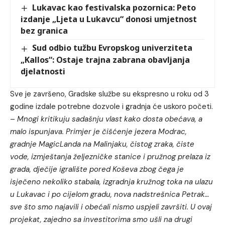
Lukavac kao festivalska pozornica: Peto
izdanje „Ljeta u Lukavcu“ donosi umjetnost
bez granica
Sud odbio tužbu Evropskog univerziteta
„Kallos“: Ostaje trajna zabrana obavljanja
djelatnosti
Sve je završeno, Gradske službe su ekspresno u roku od 3
godine izdale potrebne dozvole i gradnja će uskoro početi.
–
Mnogi kritikuju sadašnju vlast kako dosta obećava, a
malo ispunjava. Primjer je čišćenje jezera Modrac,
gradnje MagicLanda na Malinjaku, čistog zraka, čiste
vode, izmještanja željezničke stanice i pružnog prelaza iz
grada, dječije igralište pored Koševa zbog čega je
isječeno nekoliko stabala, izgradnja kružnog toka na ulazu
u Lukavac i po cijelom gradu, nova nadstrešnica Petrak…
sve što smo najavili i obećali nismo uspjeli završiti. U ovaj
projekat, zajedno sa investitorima smo ušli na drugi