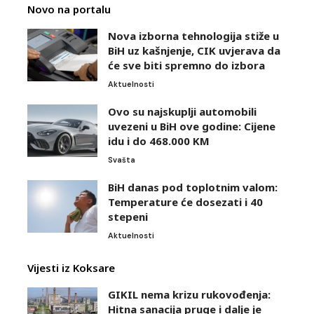
Novo na portalu
Nova izborna tehnologija stiže u
BiH uz kašnjenje, CIK uvjerava da
će sve biti spremno do izbora
Aktuelnosti
Ovo su najskuplji automobili
uvezeni u BiH ove godine: Cijene
idu i do 468.000 KM
Svašta
BiH danas pod toplotnim valom:
Temperature će dosezati i 40
stepeni
Aktuelnosti
Vijesti iz Koksare
GIKIL nema krizu rukovođenja:
Hitna sanacija pruge i dalje je