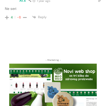
Al.s
1 year ago
Ne seri
Reply
4
-8
- Marketing -