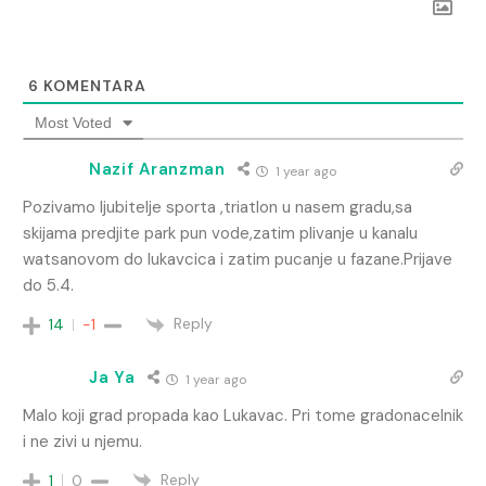
6
KOMENTARA
Most Voted
Nazif Aranzman
1 year ago
Pozivamo ljubitelje sporta ,triatlon u nasem gradu,sa
skijama predjite park pun vode,zatim plivanje u kanalu
watsanovom do lukavcica i zatim pucanje u fazane.Prijave
do 5.4.
Reply
14
-1
Ja Ya
1 year ago
Malo koji grad propada kao Lukavac. Pri tome gradonacelnik
i ne zivi u njemu.
Reply
1
0