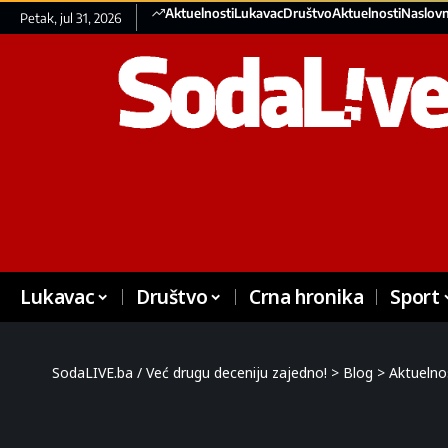
Aktuelnosti
Lukavac
Društvo
Aktuelnosti
Naslovn
Petak, jul 31, 2026
Lukavac
Društvo
Crna hronika
Sport
SodaLIVE.ba / Već drugu deceniju zajedno!
>
Blog
>
Aktuelno