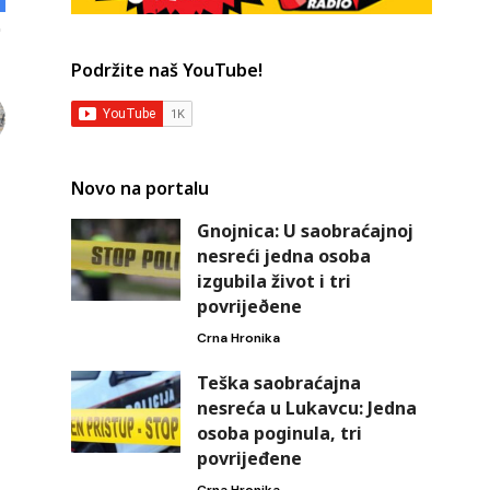
Podržite naš YouTube!
Novo na portalu
Gnojnica: U saobraćajnoj
nesreći jedna osoba
izgubila život i tri
povrijeðene
Crna Hronika
Teška saobraćajna
nesreća u Lukavcu: Jedna
osoba poginula, tri
povrijeđene
Crna Hronika