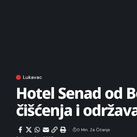
Lukavac
Hotel Senad od B
čišćenja i održav
0 Min. Za Čitanje