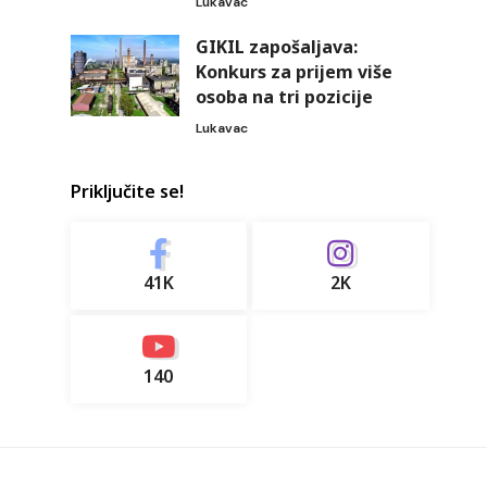
Lukavac
GIKIL zapošaljava:
Konkurs za prijem više
osoba na tri pozicije
Lukavac
Priključite se!
41K
2K
140