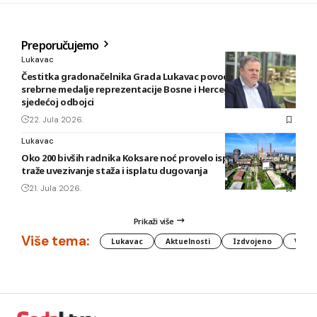
Preporučujemo
Lukavac
Čestitka gradonačelnika Grada Lukavac povodom osvajanja
srebrne medalje reprezentacije Bosne i Hercegovine u
sjedećoj odbojci
22. Jula 2026.
Lukavac
Oko 200 bivših radnika Koksare noć provelo ispred fabrike,
traže uvezivanje staža i isplatu dugovanja
21. Jula 2026.
Prikaži više
Više tema:
Lukavac
Aktuelnosti
Izdvojeno
Vlada