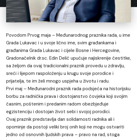
Povodom Prvog maja – Međunarodnog praznika rada, u ime
Grada Lukavac i u svoje lično ime, svim građankama i
građanima Grada Lukavac i cijele Bosne i Hercegovine,
Gradonačelnik dr.sc. Edin Delić upućuje najiskrenije čestitke,
sa željom da ovaj tradicionalni praznik provedu u zdravlju,
sreći i lijepom raspoloženju u krugu svoje porodice i
prijatelja, te im želi mnogo uspjeha u životu i radu.
Prvi maj – Međunarodni praznik rada podsjeća na historijsku
borbu za radnička prava i dostojanstvo čovjeka koji svojim
časnim, poštenim i predanim radom obezbjeđuje
egzistenciju i dostojan život sebi i svojoj porodici.
Ovaj praznik predstavlja dan solidarnosti radnika ali i
opominje da postoji veliki broj onih koji ne mogu ostvariti
jedno od osnovnih ljudskih prava – pravo na rad, stoga