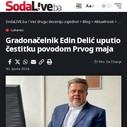
Aa
SodaLIVE.ba / Već drugu deceniju zajedno!
>
Blog
>
Aktuelnosti
>
Luka
Lukavac
Gradonačelnik Edin Delić uputio
čestitku povodom Prvog maja
1 Min. Za Čitanje
30. Aprila 2024.