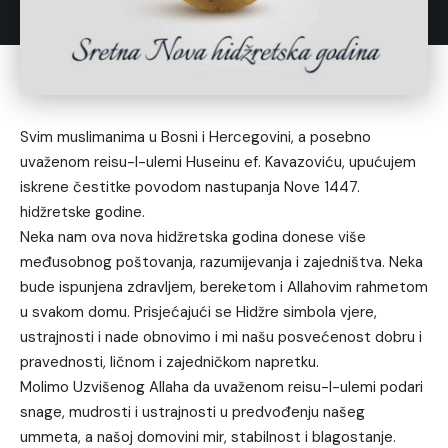
Svim muslimanima u Bosni i Hercegovini, a posebno
uvaženom reisu-l-ulemi Huseinu ef. Kavazoviću, upućujem
iskrene čestitke povodom nastupanja Nove 1447.
hidžretske godine.
Neka nam ova nova hidžretska godina donese više
međusobnog poštovanja, razumijevanja i zajedništva. Neka
bude ispunjena zdravljem, bereketom i Allahovim rahmetom
u svakom domu. Prisjećajući se Hidžre simbola vjere,
ustrajnosti i nade obnovimo i mi našu posvećenost dobru i
pravednosti, ličnom i zajedničkom napretku.
Molimo Uzvišenog Allaha da uvaženom reisu-l-ulemi podari
snage, mudrosti i ustrajnosti u predvođenju našeg
ummeta, a našoj domovini mir, stabilnost i blagostanje.