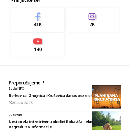
Priključite se!
41K
2K
140
Preporučujemo
SodaINFO
Berkovica, Gnojnica i Kruševica danas bez električne energije
21. Jula 2026.
Lukavac
Nestao zlatni retriver u okolini Bokavića – vlasnik nudi
nagradu za informacije