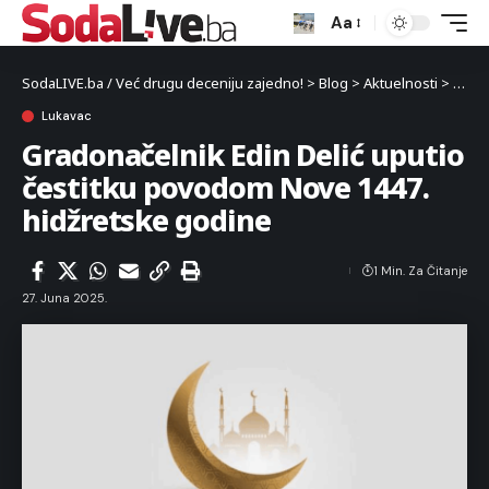
Aa
SodaLIVE.ba / Već drugu deceniju zajedno!
>
Blog
>
Aktuelnosti
>
Luka
Lukavac
Gradonačelnik Edin Delić uputio
čestitku povodom Nove 1447.
hidžretske godine
1 Min. Za Čitanje
27. Juna 2025.