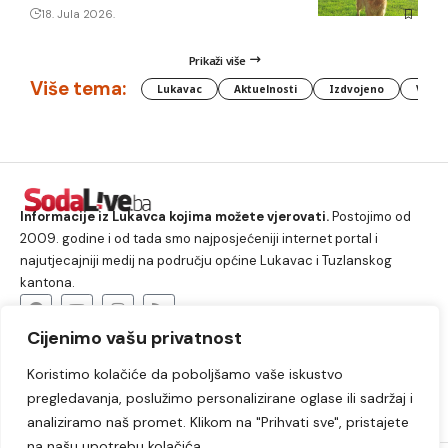
18. Jula 2026.
Prikaži više
Više tema:
Lukavac
Aktuelnosti
Izdvojeno
Vlada
Informacije iz Lukavca kojima možete vjerovati.
Postojimo od
2009. godine i od tada smo najposjećeniji internet portal i
najutjecajniji medij na području općine Lukavac i Tuzlanskog
kantona.
Cijenimo vašu privatnost
O nama
Koristimo kolačiće da poboljšamo vaše iskustvo
Lukavac
Društvo
Crna hronika
Sport
pregledavanja, poslužimo personalizirane oglase ili sadržaj i
Kultura
Kolumne
Slobodno vrijeme
analiziramo naš promet. Klikom na "Prihvati sve", pristajete
na našu upotrebu kolačića.