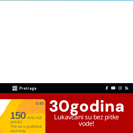
Pretraga
30
godina
Lukavčani su bez pitke
vode!