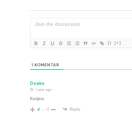
{}
[+]
1
KOMENTAR
Dzeko
1 year ago
Konjino
Reply
4
-1