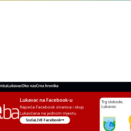
nica
Lukavac
Oko nas
Crna hronika
Lukavac na Facebook-u
Najveća Facebook stranica i skup
Lukavčana na jednom mjestu.
SodaLIVE Facebook