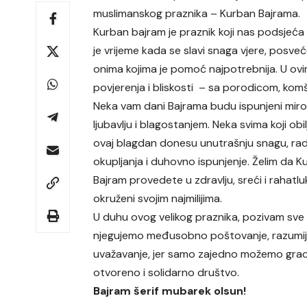
muslimanskog praznika – Kurban Bajrama.
Kurban bajram je praznik koji nas podsjeća n
je vrijeme kada se slavi snaga vjere, po
onima kojima je pomoć najpotrebnija. U ov
povjerenja i bliskosti – sa porodicom, komši
Neka vam dani Bajrama budu ispunjeni mir
ljubavlju i blagostanjem. Neka svima koji obi
ovaj blagdan donesu unutrašnju snagu, ra
okupljanja i duhovno ispunjenje. Želim da 
Bajram provedete u zdravlju, sreći i rahatlu
okruženi svojim najmilijima.
U duhu ovog velikog praznika, pozivam sve
njegujemo međusobno poštovanje, razumije
uvažavanje, jer samo zajedno možemo grad
otvoreno i solidarno društvo.
Bajram šerif mubarek olsun!