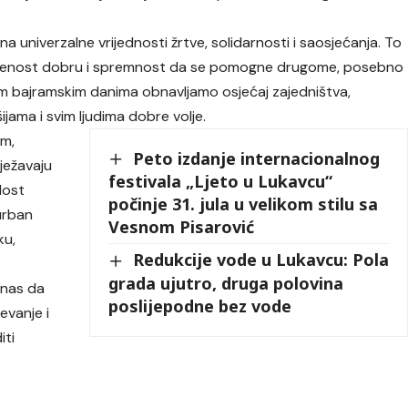
a univerzalne vrijednosti žrtve, solidarnosti i saosjećanja. To
svećenost dobru i spremnost da se pomogne drugome, posebno
im bajramskim danima obnavljamo osjećaj zajedništva,
jama i svim ljudima dobre volje.
om,
Peto izdanje internacionalnog
lježavaju
festivala „Ljeto u Lukavcu“
dost
počinje 31. jula u velikom stilu sa
Kurban
Vesnom Pisarović
ku,
Redukcije vode u Lukavcu: Pola
grada ujutro, druga polovina
 nas da
poslijepodne bez vode
vanje i
iti