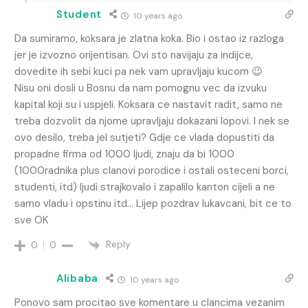
Student
10 years ago
Da sumiramo, koksara je zlatna koka. Bio i ostao iz razloga
jer je izvozno orijentisan. Ovi sto navijaju za indijce,
dovedite ih sebi kuci pa nek vam upravljaju kucom 😉
Nisu oni dosli u Bosnu da nam pomognu vec da izvuku
kapital koji su i uspjeli. Koksara ce nastavit radit, samo ne
treba dozvolit da njome upravljaju dokazani lopovi. I nek se
ovo desilo, treba jel sutjeti? Gdje ce vlada dopustiti da
propadne firma od 1000 ljudi, znaju da bi 1000
(1000radnika plus clanovi porodice i ostali osteceni borci,
studenti, itd) ljudi strajkovalo i zapalilo kanton cijeli a ne
samo vladu i opstinu itd… Lijep pozdrav lukavcani, bit ce to
sve OK
Reply
0
0
Alibaba
10 years ago
Ponovo sam procitao sve komentare u clancima vezanim