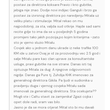
postavi za direktora koksare.Pravio i krio gubitke,
jebiga nije znao. Dodje novi indijac Ganguli i brzo ga
postavi za izvrsnog direktora po naredjenju Mitala uz
veliku platu i stimulacije. Mital rekao on mu
najpodobniji, za sta, valjda sud otkrije. Hajde sad sami
recite gdje to ima da se u posljednjh 5 godina
promijeni tako jakih pozicija,po kojim kriterijima -zato
sto je vjerno sluzio Mitalu.
Covjek ako u jednom danu ukrade iz neke trafike 100
KM ide u zatvor.Ovaj je id za proizvodnju vec 2.5 god i
salje Mitalu pare kao clan uprave za konsultantske
usluge, pravi gubitke na sve strane. Danas isti taj
optuzuje Mitala za dug. A njegove odgovornosti
nigdje. Danas ga Pure tj. Zuhdija KHK imenovao za
generalnog direktora Gikila. Pa ljudi vi sudionika u
pravljenju duga i vjernog covjeka Mitalu sada
imenovali za generalnog direktora. Sta ocekujete??
Mogli ste i Caltu stavit za zamjenika! Zgazi cojka i
opet dole radi, sram vas bilo.
Jasno je da se mora otjerat Mital sto bi mu davali