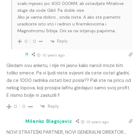
svaki mjesec po 400 000KM, ali ostavljate Mitalove
sluge da vode Gikil. Pa dokle vise.
Ako je vama dobro , onda nista. A ako ste pametni
uradicete isto sto i radnici u Kremikovcima i
Magnohromu Srbija. Oni se ne istjeruju papirima.
Reply
0
0
!!
10 years ago
Gledam ovu anketu, i nije mi jasno kako narod moze biti
toliko smece. Pa vi ljudi niste svjesni da cete ostat gladni,
da ce 1000 radnika ostati bez posla?? Pali ste na pricu od
nekog lopova, koji prosipa lafinu gledajuci samo svoj profit.
E nismo bolje ni zasluzili !!
Reply
0
0
Milenko Blagojevic
10 years ago
NOVI STRATEŠKI PARTNER, NOVI GENERALNI DIREKTOR…