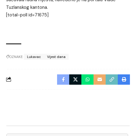
Tuzlanskog kantona.
[total-poll id=71675]
OZNAKE:
Lukavac
Vijest dana