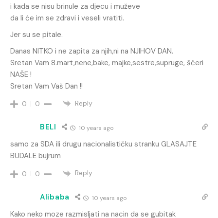
i kada se nisu brinule za djecu i muževe
da li će im se zdravi i veseli vratiti.
Jer su se pitale.
Danas NITKO i ne zapita za njih,ni na NJIHOV DAN.
Sretan Vam 8.mart,nene,bake, majke,sestre,supruge, šćeri
NAŠE !
Sretan Vam Vaš Dan !!
Reply
0
0
BELI
10 years ago
samo za SDA ili drugu nacionalističku stranku GLASAJTE
BUDALE bujrum
Reply
0
0
Alibaba
10 years ago
Kako neko moze razmisljati na nacin da se gubitak