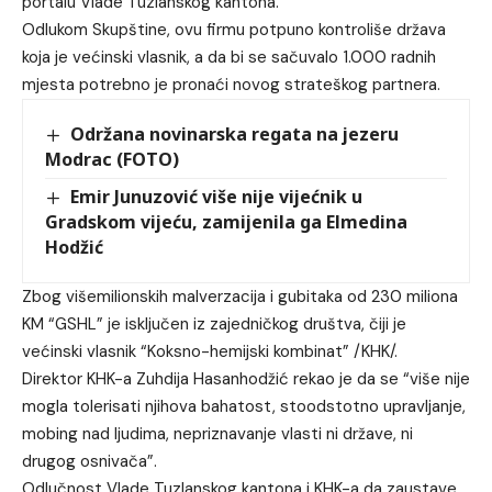
portalu Vlade Tuzlanskog kantona.
Odlukom Skupštine, ovu firmu potpuno kontroliše država
koja je većinski vlasnik, a da bi se sačuvalo 1.000 radnih
mjesta potrebno je pronaći novog strateškog partnera.
Održana novinarska regata na jezeru
Modrac (FOTO)
Emir Junuzović više nije vijećnik u
Gradskom vijeću, zamijenila ga Elmedina
Hodžić
Zbog višemilionskih malverzacija i gubitaka od 230 miliona
KM “GSHL” je isključen iz zajedničkog društva, čiji je
većinski vlasnik “Koksno-hemijski kombinat” /KHK/.
Direktor KHK-a Zuhdija Hasanhodžić rekao je da se “više nije
mogla tolerisati njihova bahatost, stoodstotno upravljanje,
mobing nad ljudima, nepriznavanje vlasti ni države, ni
drugog osnivača”.
Odlučnost Vlade Tuzlanskog kantona i KHK-a da zaustave