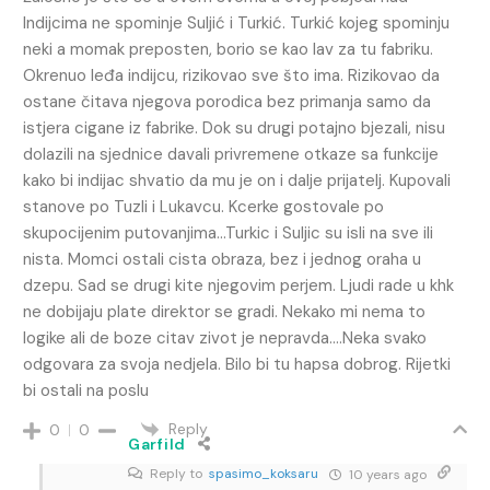
Indijcima ne spominje Suljić i Turkić. Turkić kojeg spominju
neki a momak preposten, borio se kao lav za tu fabriku.
Okrenuo leđa indijcu, rizikovao sve što ima. Rizikovao da
ostane čitava njegova porodica bez primanja samo da
istjera cigane iz fabrike. Dok su drugi potajno bjezali, nisu
dolazili na sjednice davali privremene otkaze sa funkcije
kako bi indijac shvatio da mu je on i dalje prijatelj. Kupovali
stanove po Tuzli i Lukavcu. Kcerke gostovale po
skupocijenim putovanjima…Turkic i Suljic su isli na sve ili
nista. Momci ostali cista obraza, bez i jednog oraha u
dzepu. Sad se drugi kite njegovim perjem. Ljudi rade u khk
ne dobijaju plate direktor se gradi. Nekako mi nema to
logike ali de boze citav zivot je nepravda….Neka svako
odgovara za svoja nedjela. Bilo bi tu hapsa dobrog. Rijetki
bi ostali na poslu
Reply
0
0
Garfild
Reply to
spasimo_koksaru
10 years ago