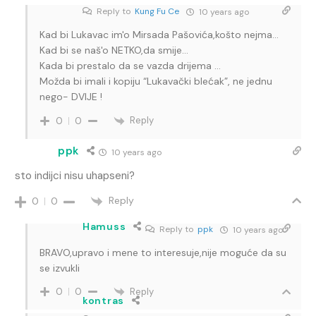
Reply to
Kung Fu Ce
10 years ago
Kad bi Lukavac im'o Mirsada Pašovića,košto nejma…
Kad bi se naš'o NETKO,da smije…
Kada bi prestalo da se vazda drijema …
Možda bi imali i kopiju “Lukavački blećak”, ne jednu
nego- DVIJE !
Reply
0
0
ppk
10 years ago
sto indijci nisu uhapseni?
Reply
0
0
Hamuss
Reply to
ppk
10 years ago
BRAVO,upravo i mene to interesuje,nije moguće da su
se izvukli
Reply
0
0
kontras