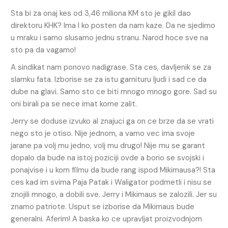
Sta bi za onaj kes od 3,46 miliona KM sto je gikil dao
direktoru KHK? Ima l ko posten da nam kaze. Da ne sjedimo
u mraku i samo slusamo jednu stranu. Narod hoce sve na
sto pa da vagamo!
A sindikat nam ponovo nadigrase. Sta ces, davljenik se za
slamku fata. Izborise se za istu garnituru ljudi i sad ce da
dube na glavi. Samo sto ce biti mnogo mnogo gore. Sad su
oni birali pa se nece imat kome zalit.
Jerry se doduse izvuko al znajuci ga on ce brze da se vrati
nego sto je otiso. Nije jednom, a vamo vec ima svoje
jarane pa volj mu jedno, volj mu drugo! Nije mu se garant
dopalo da bude na istoj poziciji ovde a borio se svojski i
ponajvise i u kom filmu da bude rang ispod Mikimausa?! Sta
ces kad im svima Paja Patak i Waligator podmetli i nisu se
znojili mnogo, a dobili sve. Jerry i Mikimaus se zalozili. Jer su
znamo patriote. Usput se izborise da Mikimaus bude
generalni. Aferim! A baska ko ce upravljat proizvodnjom