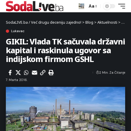
Aa
SodaLIVE.ba / Već drugu deceniju zajedno!
>
Blog
>
Aktuelnosti
>
Luka
Lukavac
GIKIL: Vlada TK sačuvala državni
kapital i raskinula ugovor sa
indijskom firmom GSHL
2 Min. Za Čitanje
7. Marta 2016.