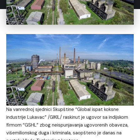
Na vanrednoj sjednici Skupštine “Global ispat koksne
industrije Lukavac” /GIKIL/ raskinut je ugovor sa indijskom
firmom “GSHL” zbog neispunjavanja ugovorenih obaveza,
višemilionskog duga i kriminala, saopšteno je danas na