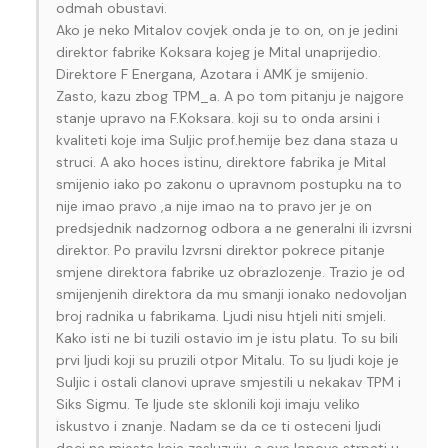
odmah obustavi.
Ako je neko Mitalov covjek onda je to on, on je jedini
direktor fabrike Koksara kojeg je Mital unaprijedio.
Direktore F Energana, Azotara i AMK je smijenio.
Zasto, kazu zbog TPM_a. A po tom pitanju je najgore
stanje upravo na F.Koksara. koji su to onda arsini i
kvaliteti koje ima Suljic prof.hemije bez dana staza u
struci. A ako hoces istinu, direktore fabrika je Mital
smijenio iako po zakonu o upravnom postupku na to
nije imao pravo ,a nije imao na to pravo jer je on
predsjednik nadzornog odbora a ne generalni ili izvrsni
direktor. Po pravilu Izvrsni direktor pokrece pitanje
smjene direktora fabrike uz obrazlozenje. Trazio je od
smijenjenih direktora da mu smanji ionako nedovoljan
broj radnika u fabrikama. Ljudi nisu htjeli niti smjeli.
Kako isti ne bi tuzili ostavio im je istu platu. To su bili
prvi ljudi koji su pruzili otpor Mitalu. To su ljudi koje je
Suljic i ostali clanovi uprave smjestili u nekakav TPM i
Siks Sigmu. Te ljude ste sklonili koji imaju veliko
iskustvo i znanje. Nadam se da ce ti osteceni ljudi