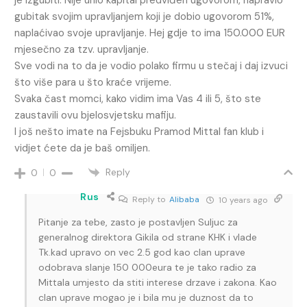
gubitak svojim upravljanjem koji je dobio ugovorom 51%,
naplaćivao svoje upravljanje. Hej gdje to ima 150.000 EUR
mjesečno za tzv. upravljanje.
Sve vodi na to da je vodio polako firmu u stečaj i daj izvuci
što više para u što kraće vrijeme.
Svaka čast momci, kako vidim ima Vas 4 ili 5, što ste
zaustavili ovu bjelosvjetsku mafiju.
I još nešto imate na Fejsbuku Pramod Mittal fan klub i
vidjet ćete da je baš omiljen.
Reply
0
0
Rus
Reply to
Alibaba
10 years ago
Pitanje za tebe, zasto je postavljen Suljuc za
generalnog direktora Gikila od strane KHK i vlade
Tk.kad upravo on vec 2.5 god kao clan uprave
odobrava slanje 150 000eura te je tako radio za
Mittala umjesto da stiti interese drzave i zakona. Kao
clan uprave mogao je i bila mu je duznost da to