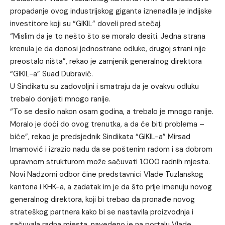
propadanje ovog industrijskog giganta iznenadila je indijske
investitore koji su “GIKIL” doveli pred stečaj.
“Mislim da je to nešto što se moralo desiti. Jedna strana
krenula je da donosi jednostrane odluke, drugoj strani nije
preostalo ništa”, rekao je zamjenik generalnog direktora
“GIKIL-a” Suad Dubravić.
U Sindikatu su zadovoljni i smatraju da je ovakvu odluku
trebalo donijeti mnogo ranije.
“To se desilo nakon osam godina, a trebalo je mnogo ranije.
Moralo je doći do ovog trenutka, a da će biti problema –
biće”, rekao je predsjednik Sindikata “GIKIL-a” Mirsad
Imamović i izrazio nadu da se poštenim radom i sa dobrom
upravnom strukturom može sačuvati 1.000 radnih mjesta.
Novi Nadzorni odbor čine predstavnici Vlade Tuzlanskog
kantona i KHK-a, a zadatak im je da što prije imenuju novog
generalnog direktora, koji bi trebao da pronađe novog
strateškog partnera kako bi se nastavila proizvodnja i
sačuvala radna mjesta, navedeno je na portalu Vlade