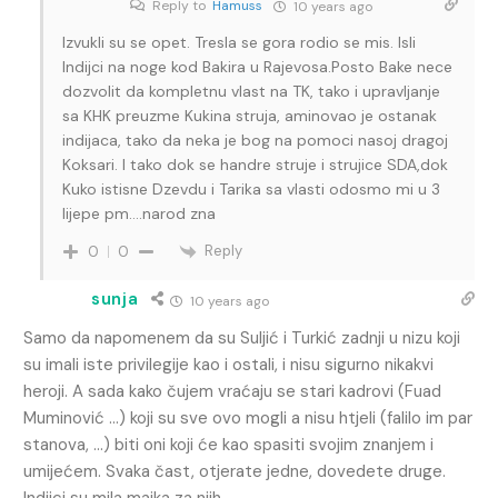
Reply to
Hamuss
10 years ago
Izvukli su se opet. Tresla se gora rodio se mis. Isli
Indijci na noge kod Bakira u Rajevosa.Posto Bake nece
dozvolit da kompletnu vlast na TK, tako i upravljanje
sa KHK preuzme Kukina struja, aminovao je ostanak
indijaca, tako da neka je bog na pomoci nasoj dragoj
Koksari. I tako dok se handre struje i strujice SDA,dok
Kuko istisne Dzevdu i Tarika sa vlasti odosmo mi u 3
lijepe pm….narod zna
Reply
0
0
sunja
10 years ago
Samo da napomenem da su Suljić i Turkić zadnji u nizu koji
su imali iste privilegije kao i ostali, i nisu sigurno nikakvi
heroji. A sada kako čujem vraćaju se stari kadrovi (Fuad
Muminović …) koji su sve ovo mogli a nisu htjeli (falilo im par
stanova, …) biti oni koji će kao spasiti svojim znanjem i
umijećem. Svaka čast, otjerate jedne, dovedete druge.