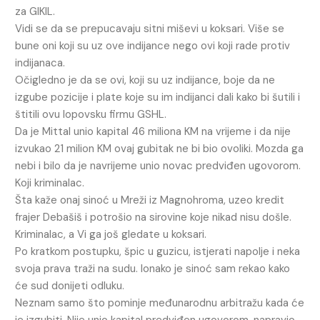
za GIKIL.
Vidi se da se prepucavaju sitni miševi u koksari. Više se
bune oni koji su uz ove indijance nego ovi koji rade protiv
indijanaca.
Očigledno je da se ovi, koji su uz indijance, boje da ne
izgube pozicije i plate koje su im indijanci dali kako bi šutili i
štitili ovu lopovsku firmu GSHL.
Da je Mittal unio kapital 46 miliona KM na vrijeme i da nije
izvukao 21 milion KM ovaj gubitak ne bi bio ovoliki. Mozda ga
nebi i bilo da je navrijeme unio novac predviđen ugovorom.
Koji kriminalac.
Šta kaže onaj sinoć u Mreži iz Magnohroma, uzeo kredit
frajer Debašiš i potrošio na sirovine koje nikad nisu došle.
Kriminalac, a Vi ga još gledate u koksari.
Po kratkom postupku, špic u guzicu, istjerati napolje i neka
svoja prava traži na sudu. Ionako je sinoć sam rekao kako
će sud donijeti odluku.
Neznam samo što pominje međunarodnu arbitražu kada će
je izgubiti. Nije unio kapital predviđen ugovorom, napravio