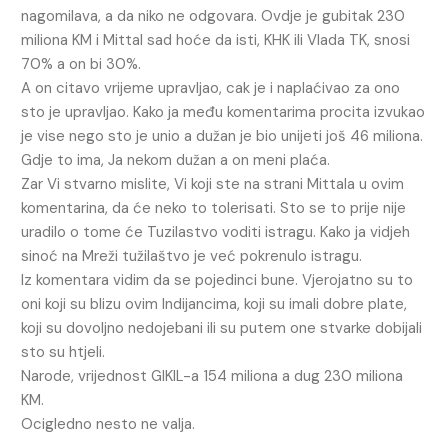
nagomilava, a da niko ne odgovara. Ovdje je gubitak 230
miliona KM i Mittal sad hoće da isti, KHK ili Vlada TK, snosi
70% a on bi 30%.
A on citavo vrijeme upravljao, cak je i naplaćivao za ono
sto je upravljao. Kako ja među komentarima procita izvukao
je vise nego sto je unio a dužan je bio unijeti još 46 miliona.
Gdje to ima, Ja nekom dužan a on meni plaća.
Zar Vi stvarno mislite, Vi koji ste na strani Mittala u ovim
komentarina, da će neko to tolerisati. Sto se to prije nije
uradilo o tome će Tuzilastvo voditi istragu. Kako ja vidjeh
sinoć na Mreži tužilaštvo je već pokrenulo istragu.
Iz komentara vidim da se pojedinci bune. Vjerojatno su to
oni koji su blizu ovim Indijancima, koji su imali dobre plate,
koji su dovoljno nedojebani ili su putem one stvarke dobijali
sto su htjeli.
Narode, vrijednost GIKIL-a 154 miliona a dug 230 miliona
KM.
Ocigledno nesto ne valja.