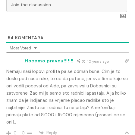
54
KOMENTARA
Most Voted
Hocemo pravdu!!!!!!!
10 years ago
Nemaju nasi lopovi profita pa se odmah bune. Cim je to
doslo pod nase ruke, to ce da potone, jer sve firme koje su
oni vodili pocevsi od Aide, pa zavrsivsi u Dobosnici su
zatvorene. Zao mi je samo sto radnici iapastaju. A ja koliko
znam da je indijanac na vrijeme placao radnike sto je
najbitnije. Zasto se i radnici tu ne pitaju? A ne ‘oni'koji
primaju plate od 8.000 i 15.000 mjesecno (pronaci ce se
oni)..
Reply
0
0