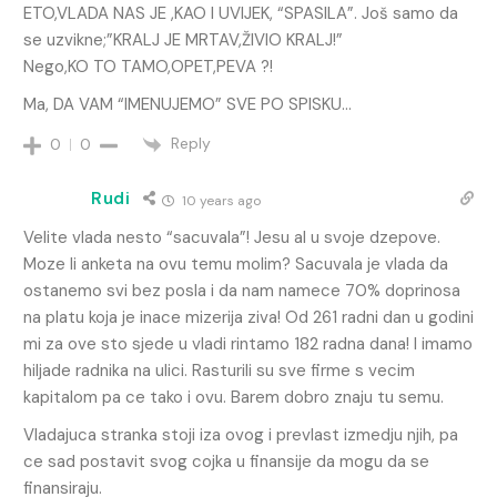
ETO,VLADA NAS JE ,KAO I UVIJEK, “SPASILA”. Još samo da
se uzvikne;”KRALJ JE MRTAV,ŽIVIO KRALJ!”
Nego,KO TO TAMO,OPET,PEVA ?!
Ma, DA VAM “IMENUJEMO” SVE PO SPISKU…
Reply
0
0
Rudi
10 years ago
Velite vlada nesto “sacuvala”! Jesu al u svoje dzepove.
Moze li anketa na ovu temu molim? Sacuvala je vlada da
ostanemo svi bez posla i da nam namece 70% doprinosa
na platu koja je inace mizerija ziva! Od 261 radni dan u godini
mi za ove sto sjede u vladi rintamo 182 radna dana! I imamo
hiljade radnika na ulici. Rasturili su sve firme s vecim
kapitalom pa ce tako i ovu. Barem dobro znaju tu semu.
Vladajuca stranka stoji iza ovog i prevlast izmedju njih, pa
ce sad postavit svog cojka u finansije da mogu da se
finansiraju.