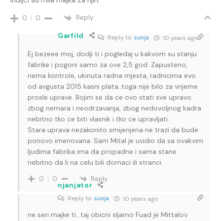
Indijci su mila majka za njih.
Reply
0
0
Garfild
Reply to
sunja
10 years ago
Ej bezeee moj, dodji ti i pogledaj u kakvom su stanju
fabrike i pogoni samo za ove 2,5 god. Zapusteno,
nema kontrole, ukinuta radna mjesta, radnicima evo
od avgusta 2015 kasni plata..toga nije bilo za vrijeme
prosle uprave. Bojim se da ce ovo stati sve upravo
zbog nemara i neodrzavanja, zbog nedovoljnog kadra
nebitno tko ce biti vlasnik i tko ce upravljati.
Stara uprava nezakonito smijenjena ne trazi da bude
ponovo imenovana. Sam Mital je uvidio da sa ovakvim
ljudima fabrika ima da propadne i sama stane
nebitno da li na celu bili domaci ili stranci.
Reply
0
0
njanjator
Reply to
sunja
10 years ago
ne seri majke ti…taj obicni sljamo Fuad je Mittalov