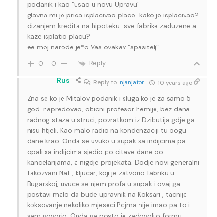
podanik i kao “usao u novu Upravu”
glavna mi je prica isplacivao place…kako je isplacivao?
dizanjem kredita na hipoteku…sve fabrike zaduzene a
kaze isplatio placu?
ee moj narode je*o Vas ovakav “spasitelj”
Reply
0
0
Rus
Reply to
njanjator
10 years ago
Zna se ko je Mitalov podanik i sluga ko je za samo 5
god. napredovao, obicni profesor hemije, bez dana
radnog staza u struci, povratkom iz Dzibutija gdje ga
nisu htjeli. Kao malo radio na kondenzaciji tu bogu
dane krao. Onda se uvuko u supak sa indijcima pa
opali sa indijcima sjedio po citave dane po
kancelarijama, a nigdje projekata. Dodje novi generalni
takozvani Nat , kljucar, koji je zatvorio fabriku u
Bugarskoj, uvuce se njem profa u supak i ovaj ga
postavi malo da bude upravnik na Koksari , tacnije
koksovanje nekoliko mjeseci.Pojma nije imao pa to i
sam govorio. Onda ga posto je zadovoljio formu,