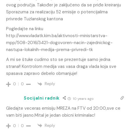
ovog područja. Također je zaključeno da se priđe kreiranju
Sporazuma za realizaciju 52 emisije o potencijalima
privrede Tuzlanskog kantona
Pogledajte na linku
http://www.vladatk.kim.ba/aktivnosti-ministarstva-
mpp/508-2016/3421-dogovoren-nacin-zajednickog-
nastupa-lokalnih-medija-prema-privredi-tk
A mi se štuke cudimo sto se prezentuje samo jedna
strana!! Kontrolom medija vas vasa draga vlada koja sve
spasava zapravo debelo obmanjuje!
Reply
0
0
Socijalni radnik
10 years ago
Gledajte veceras emisiju MREZA na FTV od 20:00,sve ce
vam biti jasno.Mital je jedan obicni kriminalac!
Reply
0
0