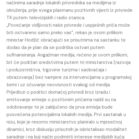
načinima saradnje lokalnih privrednika sa medijima iz
okruženja, prije svega plasmanu pozitivnih vijesti iz privrede
TK putem televizijskih i radio stanica.
„Povećanje vidljivosti naše privrede i uspješnih priča može
biti ostvareno samo preko vas”, rekao je ovom prilikom
ministar Hodžić obraćajući se prisutnima na sastanku te
dodao da je plan da se podrška ostvari putem
sufinansiranja. Angažman medija, rečeno je ovom prilikom,
bit će podržan sredstvima putem tri ministarstva (razvoja
i poduzetništva, trgovine turizma i saobraćaja i
obrazovanja) bez namjere za intervencijama u programskoj
šemi i uz očuvanje neovisnosti svakog od medija.
Prijedlozi o podršci domaćoj privredi kroz izradu i
emitovanje emisije o pozitivnim pričama naišli su na
odobravanje te je zaključeno da prva emisija bude
posvećena potencijalima lokalnih medija. Prvi sastanak u
nizu, koje je resorno ministarstvo planiralo u mjesečnoj
dinamici, kroz diskusiju prisutnih je iskristalisao modalitet
saradnje i na koji način podmiriti interese medijskih kuća