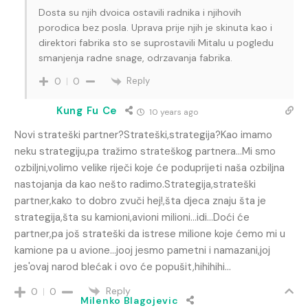
Dosta su njih dvoica ostavili radnika i njihovih
porodica bez posla. Uprava prije njih je skinuta kao i
direktori fabrika sto se suprostavili Mitalu u pogledu
smanjenja radne snage, odrzavanja fabrika.
Reply
0
0
Kung Fu Ce
10 years ago
Novi strateški partner?Strateški,strategija?Kao imamo
neku strategiju,pa tražimo strateškog partnera…Mi smo
ozbiljni,volimo velike riječi koje će poduprijeti naša ozbiljna
nastojanja da kao nešto radimo.Strategija,strateški
partner,kako to dobro zvuči hej!,šta djeca znaju šta je
strategija,šta su kamioni,avioni milioni…idi…Doći će
partner,pa još strateški da istrese milione koje ćemo mi u
kamione pa u avione…jooj jesmo pametni i namazani,joj
jes'ovaj narod blećak i ovo će popušit,hihihihi…
Reply
0
0
Milenko Blagojevic