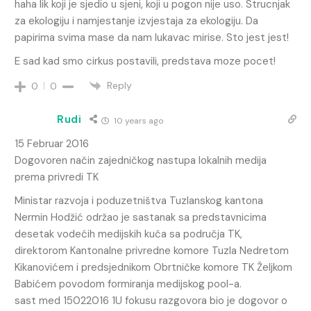
haha lik koji je sjedio u sjeni, koji u pogon nije uso. Strucnjak
za ekologiju i namjestanje izvjestaja za ekologiju. Da
papirima svima mase da nam lukavac mirise. Sto jest jest!
E sad kad smo cirkus postavili, predstava moze pocet!
Reply
0
0
Rudi
10 years ago
15 Februar 2016
Dogovoren način zajedničkog nastupa lokalnih medija
prema privredi TK
Ministar razvoja i poduzetništva Tuzlanskog kantona
Nermin Hodžić održao je sastanak sa predstavnicima
desetak vodećih medijskih kuća sa područja TK,
direktorom Kantonalne privredne komore Tuzla Nedretom
Kikanovićem i predsjednikom Obrtničke komore TK Željkom
Babićem povodom formiranja medijskog pool-a.
sast med 15022016 1U fokusu razgovora bio je dogovor o