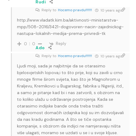
Rudi
Reply to
Hocemo pravdu!!!!!!!
10 years ago
http://www.vladatk.kim.ba/aktivnosti-ministarstva-
mpp/508-2016/3421-dogovoren-nacin-zajednickog-
nastupa-lokalnih-medija-prema-privredi-tk
Reply
0
0
Ado
Reply to
Hocemo pravdu!!!!!!!
10 years ago
Ljudi moji, sada je najbitnije da se otarasimo
bjelosvjetskih lopova,i to što prije, koji su zavili u crno
mnoge firme širom svijeta, kao što je Magnohrom u
Kraljevu, Kremikovci u Bugarskog, fabrika u Nigeriji, itd.,
a samo je pitanje kad bi i nas zatvorili, s obzirom na
to koliko ulažu u održavanje postrojenja. Kada se
otarasimo indijske bande onda treba tražiti
odgovornost domaćih izdajnika koji su im dozvoljavali
da nas kradu godinama. A što se tiče opstanka
kompanije, s obzirom da indijci ne namjeravaju ništa
više ulagati, moramo se uzdati u se i u svoje kljuse.