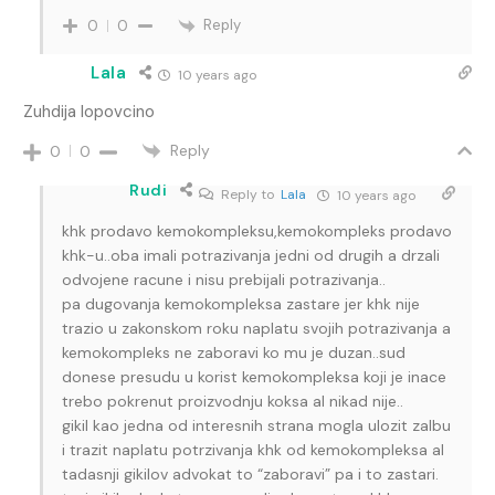
Reply
0
0
Lala
10 years ago
Zuhdija lopovcino
Reply
0
0
Rudi
Reply to
Lala
10 years ago
khk prodavo kemokompleksu,kemokompleks prodavo
khk-u..oba imali potrazivanja jedni od drugih a drzali
odvojene racune i nisu prebijali potrazivanja..
pa dugovanja kemokompleksa zastare jer khk nije
trazio u zakonskom roku naplatu svojih potrazivanja a
kemokompleks ne zaboravi ko mu je duzan..sud
donese presudu u korist kemokompleksa koji je inace
trebo pokrenut proizvodnju koksa al nikad nije..
gikil kao jedna od interesnih strana mogla ulozit zalbu
i trazit naplatu potrzivanja khk od kemokompleksa al
tadasnji gikilov advokat to “zaboravi” pa i to zastari.