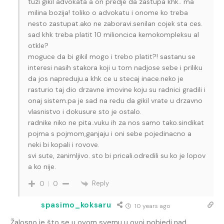
tuzi gikil advokata a on predje da zastupa khk.. ma
milina bozija! toliko o advokatu i onome ko treba
nesto zastupat.ako ne zaboravi.senilan cojek sta ces.
sad khk treba platit 10 milioncica kemokompleksu al
otkle?
moguce da bi gikil mogo i trebo platit?! sastanu se
interesi nasih stakora koji u tom nadjose sebe i priliku
da jos napreduju.a khk ce u stecaj inace.neko je
rasturio taj dio drzavne imovine koju su radnici gradili i
onaj sistem.pa je sad na redu da gikil vrate u drzavno
vlasnistvo i dokusure sto je ostalo.
radnike niko ne pita..vuku ih za nos samo tako.sindikat
pojma s pojmom,ganjaju i oni sebe pojedinacno a
neki bi kopali i rovove.
svi sute, zanimljivo. sto bi pricali.odredili su ko je lopov
a ko nije.
Reply
0
0
spasimo_koksaru
10 years ago
Žalosno je što se u ovom svemu u ovoj pobjedi nad