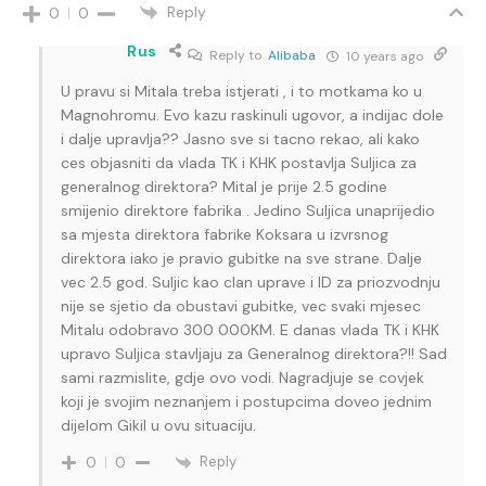
Reply
0
0
Rus
Reply to
Alibaba
10 years ago
U pravu si Mitala treba istjerati , i to motkama ko u
Magnohromu. Evo kazu raskinuli ugovor, a indijac dole
i dalje upravlja?? Jasno sve si tacno rekao, ali kako
ces objasniti da vlada TK i KHK postavlja Suljica za
generalnog direktora? Mital je prije 2.5 godine
smijenio direktore fabrika . Jedino Suljica unaprijedio
sa mjesta direktora fabrike Koksara u izvrsnog
direktora iako je pravio gubitke na sve strane. Dalje
vec 2.5 god. Suljic kao clan uprave i ID za priozvodnju
nije se sjetio da obustavi gubitke, vec svaki mjesec
Mitalu odobravo 300 000KM. E danas vlada TK i KHK
upravo Suljica stavljaju za Generalnog direktora?!! Sad
sami razmislite, gdje ovo vodi. Nagradjuje se covjek
koji je svojim neznanjem i postupcima doveo jednim
dijelom Gikil u ovu situaciju.
Reply
0
0