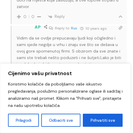
doci na mjesta koja zasluzuju, a ove lopove strpati u
zatvor.
Reply
0
0
AP
Reply to
Rus
10 years ago
Vidim da se ovdje prepucavaju ljudi koji očigledno i
sami sjede negdje u vrhu i znaju sve što se dešava u
ovoj gore spomenutoj firmi. S obzirom da sve znate i
sami ste trebali nešto poduzeti i ne šutjeti.Lako je biti
junak kada je bitka gotova i onda stati na
pobjedničku stranu ili kritikovati. Kao kod izgubljenih
Cijenimo vašu privatnost
utakmica.Kad ste tako hrabri, sada, bar budite
pošteni pa napišite svoja imena.
Koristimo kolačiće da poboljšamo vaše iskustvo
pregledavanja, poslužimo personalizirane oglase ili sadržaj i
Reply
0
0
analiziramo naš promet. Klikom na "Prihvati sve", pristajete
Simka
na našu upotrebu kolačića.
Reply to
AP
10 years ago
Utakmica tek pocinje.
Prilagodi
Odbaciti sve
Prihvatiti sve
Reply
0
0