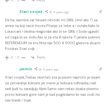
0
0
Stari covjek
9 years ago
De ba Jasmine.zar hinsani nevode eti GIKIL.Umri ako Ti se
umire na koji nacin hoces.Pitanje za tebe a i ostale.Kako bi
Lukavcani i okolina reagovala ako bi se GIKIL i Soda ugasili.I
od cega bi se zivilo.Ako si za sta ili njesta Ti jarane pokreni
REFERENDUM za eto.Nita nije 500 ili 5000 glasova skupiti
Pozdrav Stari cojk
Reply
0
0
jasmin
9 years ago
Stari covjek,Trebas skontati sta ja pisem naprotiv ja nisam
za yatvaranje koksare jer mene je koksara odhranila,i nek
radi ljudi tu zaradjuju hljeb.Samo sam rekao dzaba pisemo
protiv koksare gore nam je kad pogledamo ko nas vodi i ko
nas krade i truje.