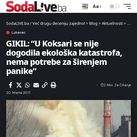
Aa
SodaLIVE.ba / Već drugu deceniju zajedno!
>
Blog
>
Aktuelnosti
>
Luka
Lukavac
GIKIL: “U Koksari se nije
dogodila ekološka katastrofa,
nema potrebe za širenjem
panike”
2 Min. Za Čitanje
20. Marta 2017.