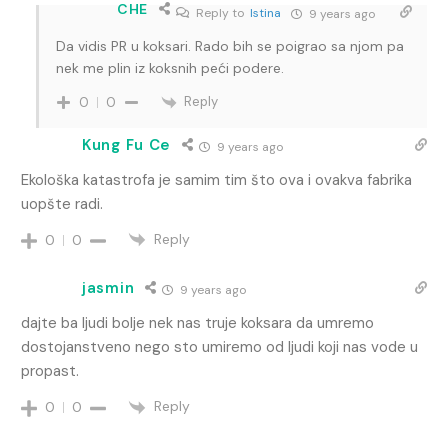
CHE
Reply to
Istina
9 years ago
Da vidis PR u koksari. Rado bih se poigrao sa njom pa
nek me plin iz koksnih peći podere.
Reply
0
0
Kung Fu Ce
9 years ago
Ekološka katastrofa je samim tim što ova i ovakva fabrika
uopšte radi.
Reply
0
0
jasmin
9 years ago
dajte ba ljudi bolje nek nas truje koksara da umremo
dostojanstveno nego sto umiremo od ljudi koji nas vode u
propast.
Reply
0
0