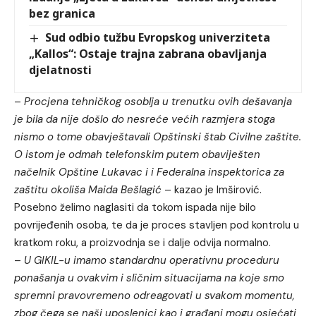
bez granica
Sud odbio tužbu Evropskog univerziteta
„Kallos“: Ostaje trajna zabrana obavljanja
djelatnosti
–
Procjena tehničkog osoblja u trenutku ovih dešavanja
je bila da nije došlo do nesreće većih razmjera stoga
nismo o tome obavještavali Opštinski štab Civilne zaštite.
O istom je odmah telefonskim putem obaviješten
načelnik Opštine Lukavac i i Federalna inspektorica za
zaštitu okoliša Maida Bešlagić
– kazao je Imširović.
Posebno želimo naglasiti da tokom ispada nije bilo
povrijeđenih osoba, te da je proces stavljen pod kontrolu u
kratkom roku, a proizvodnja se i dalje odvija normalno.
–
U GIKIL-u imamo standardnu operativnu proceduru
ponašanja u ovakvim i sličnim situacijama na koje smo
spremni pravovremeno odreagovati u svakom momentu,
zbog čega se naši uposlenici kao i građani mogu osjećati