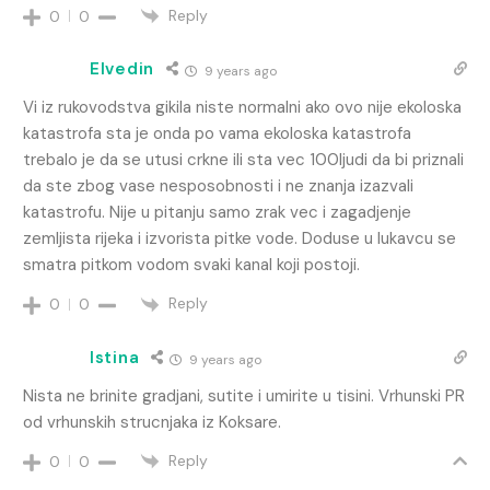
Reply
0
0
Elvedin
9 years ago
Vi iz rukovodstva gikila niste normalni ako ovo nije ekoloska
katastrofa sta je onda po vama ekoloska katastrofa
trebalo je da se utusi crkne ili sta vec 100ljudi da bi priznali
da ste zbog vase nesposobnosti i ne znanja izazvali
katastrofu. Nije u pitanju samo zrak vec i zagadjenje
zemljista rijeka i izvorista pitke vode. Doduse u lukavcu se
smatra pitkom vodom svaki kanal koji postoji.
Reply
0
0
Istina
9 years ago
Nista ne brinite gradjani, sutite i umirite u tisini. Vrhunski PR
od vrhunskih strucnjaka iz Koksare.
Reply
0
0