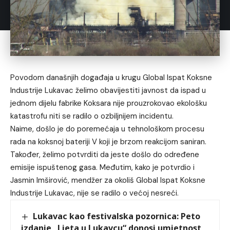
Povodom današnjih događaja u krugu Global Ispat Koksne
Industrije Lukavac želimo obavijestiti javnost da ispad u
jednom dijelu fabrike Koksara nije prouzrokovao ekološku
katastrofu niti se radilo o ozbiljnijem incidentu.
Naime, došlo je do poremećaja u tehnološkom procesu
rada na koksnoj bateriji V koji je brzom reakcijom saniran.
Također, želimo potvrditi da jeste došlo do određene
emisije ispuštenog gasa. Međutim, kako je potvrdio i
Jasmin Imširović, mendžer za okoliš Global Ispat Koksne
Industrije Lukavac, nije se radilo o većoj nesreći.
Lukavac kao festivalska pozornica: Peto
izdanje „Ljeta u Lukavcu“ donosi umjetnost