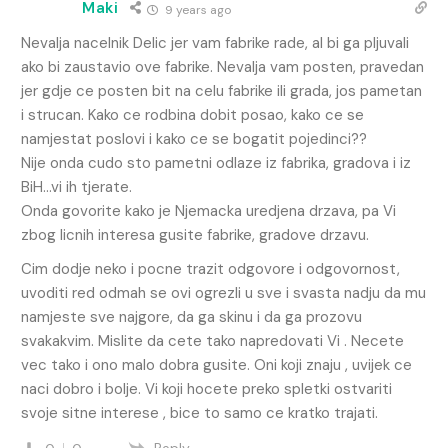
Maki
9 years ago
Nevalja nacelnik Delic jer vam fabrike rade, al bi ga pljuvali
ako bi zaustavio ove fabrike. Nevalja vam posten, pravedan
jer gdje ce posten bit na celu fabrike ili grada, jos pametan
i strucan. Kako ce rodbina dobit posao, kako ce se
namjestat poslovi i kako ce se bogatit pojedinci??
Nije onda cudo sto pametni odlaze iz fabrika, gradova i iz
BiH…vi ih tjerate.
Onda govorite kako je Njemacka uredjena drzava, pa Vi
zbog licnih interesa gusite fabrike, gradove drzavu.
Cim dodje neko i pocne trazit odgovore i odgovornost,
uvoditi red odmah se ovi ogrezli u sve i svasta nadju da mu
namjeste sve najgore, da ga skinu i da ga prozovu
svakakvim. Mislite da cete tako napredovati Vi . Necete
vec tako i ono malo dobra gusite. Oni koji znaju , uvijek ce
naci dobro i bolje. Vi koji hocete preko spletki ostvariti
svoje sitne interese , bice to samo ce kratko trajati.
Reply