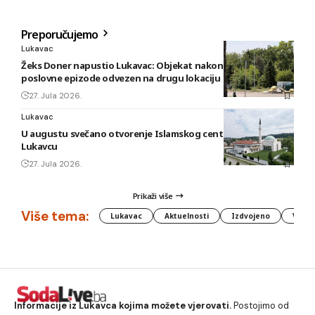
Preporučujemo
Lukavac
Žeks Doner napustio Lukavac: Objekat nakon kratke
poslovne epizode odvezen na drugu lokaciju
27. Jula 2026.
Lukavac
U augustu svečano otvorenje Islamskog centra i džamije u
Lukavcu
27. Jula 2026.
Prikaži više
Više tema:
Lukavac
Aktuelnosti
Izdvojeno
Vlada
Informacije iz Lukavca kojima možete vjerovati.
Postojimo od