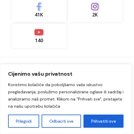
41K
2K
140
Cijenimo vašu privatnost
Preporučujemo
Lukavac
Koristimo kolačiće da poboljšamo vaše iskustvo
Čestitka gradonačelnika Grada Lukavac povodom osvajanja
pregledavanja, poslužimo personalizirane oglase ili sadržaj i
srebrne medalje reprezentacije Bosne i Hercegovine u
sjedećoj odbojci
analiziramo naš promet. Klikom na "Prihvati sve", pristajete
na našu upotrebu kolačića.
22. Jula 2026.
Lukavac
Prilagodi
Odbaciti sve
Prihvatiti sve
Oko 200 bivših radnika Koksare noć provelo ispred fabrike,
traže uvezivanje staža i isplatu dugovanja