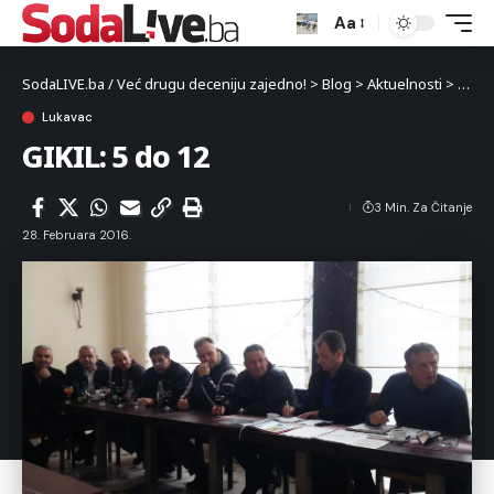
Aa
SodaLIVE.ba / Već drugu deceniju zajedno!
>
Blog
>
Aktuelnosti
>
Luka
Lukavac
GIKIL: 5 do 12
3 Min. Za Čitanje
28. Februara 2016.