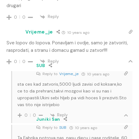
drugari
Reply
0
0
Vrijeme_je
10 years ago
Sve lopov do lopova. Ponavljam i ovdje, samo je zatvoriti,
rasprodati, a stranu i domacu gamad u zatvor!!!!
Reply
0
0
SUB
Reply to
Vrijeme_je
10 years ago
sta ces kad zatvoris,5000 ljudi zavisi od koksare,ko
ce to da prehrani,takvi mozgovi kao vi su nas i
upropastili.Ukini sebi hljeb pa vidi hoces li preziviti.Sto
vas tito nije istrijebio
Reply
0
0
Juniki San
Reply to
SUB
10 years ago
Ta Fabrika potrova nas, nasu djecu i nase roditelje. 60