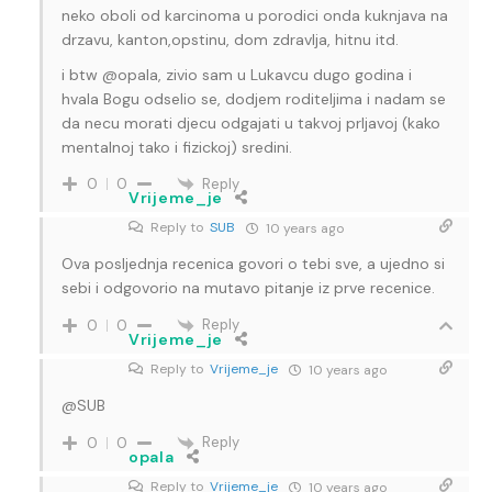
neko oboli od karcinoma u porodici onda kuknjava na
drzavu, kanton,opstinu, dom zdravlja, hitnu itd.
i btw @opala, zivio sam u Lukavcu dugo godina i
hvala Bogu odselio se, dodjem roditeljima i nadam se
da necu morati djecu odgajati u takvoj prljavoj (kako
mentalnoj tako i fizickoj) sredini.
Reply
0
0
Vrijeme_je
Reply to
SUB
10 years ago
Ova posljednja recenica govori o tebi sve, a ujedno si
sebi i odgovorio na mutavo pitanje iz prve recenice.
Reply
0
0
Vrijeme_je
Reply to
Vrijeme_je
10 years ago
@SUB
Reply
0
0
opala
Reply to
Vrijeme_je
10 years ago