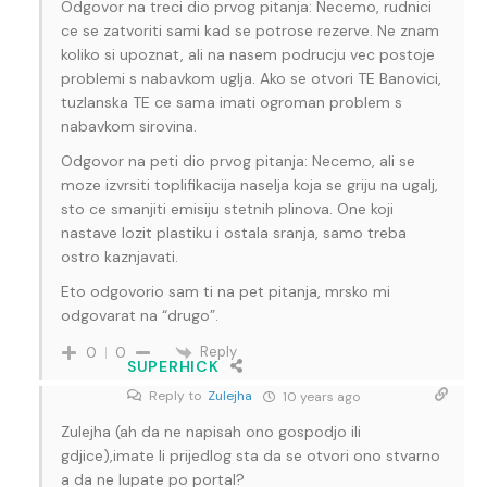
Odgovor na treci dio prvog pitanja: Necemo, rudnici
ce se zatvoriti sami kad se potrose rezerve. Ne znam
koliko si upoznat, ali na nasem podrucju vec postoje
problemi s nabavkom uglja. Ako se otvori TE Banovici,
tuzlanska TE ce sama imati ogroman problem s
nabavkom sirovina.
Odgovor na peti dio prvog pitanja: Necemo, ali se
moze izvrsiti toplifikacija naselja koja se griju na ugalj,
sto ce smanjiti emisiju stetnih plinova. One koji
nastave lozit plastiku i ostala sranja, samo treba
ostro kaznjavati.
Eto odgovorio sam ti na pet pitanja, mrsko mi
odgovarat na “drugo”.
Reply
0
0
SUPERHICK
Reply to
Zulejha
10 years ago
Zulejha (ah da ne napisah ono gospodjo ili
gdjice),imate li prijedlog sta da se otvori ono stvarno
a da ne lupate po portal?