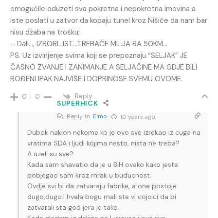
omogućile oduzeti sva pokretna i nepokretna imovina a
iste poslati u zatvor da kopaju tunel kroz Nišiće da nam bar
nisu džaba na trošku;
– Dali…, IZBORI…IST…TREBAĆE MI…JA BA 50KM…
PS. Uz izvinjenje svima koji se prepoznaju “SELJAK” JE
ČASNO ZVANJE I ZANIMANJE A SELJAČINE MA GDJE BILI
ROĐENI IPAK NAJVIŠE I DOPRINOSE SVEMU OVOME.
Reply
0
0
SUPERHICK
Reply to
Elmo
10 years ago
Dubok naklon nekome ko je ovo sve izrekao iz cuga na
vratima SDA i ljudi kojima nesto, nista ne treba?
A uzeli su sve?
Kada sam shavatio da je u BiH ovako kako jeste
pobjegao sam kroz mrak u buducnost.
Ovdje svi bi da zatvaraju fabrike, a one postoje
dugo,dugo.I hvala bogu mali ste vi cojcici da bi
zatvarali sta god jera je tako.
Kada gledam iz daljine na Lukavac i ove sve