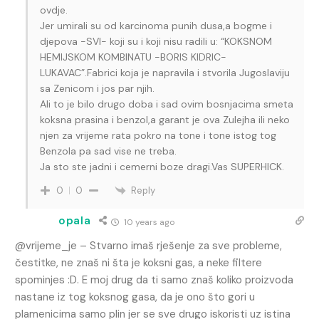
ovdje.
Jer umirali su od karcinoma punih dusa,a bogme i
djepova -SVI- koji su i koji nisu radili u: “KOKSNOM
HEMIJSKOM KOMBINATU -BORIS KIDRIC-
LUKAVAC”.Fabrici koja je napravila i stvorila Jugoslaviju
sa Zenicom i jos par njih.
Ali to je bilo drugo doba i sad ovim bosnjacima smeta
koksna prasina i benzol,a garant je ova Zulejha ili neko
njen za vrijeme rata pokro na tone i tone istog tog
Benzola pa sad vise ne treba.
Ja sto ste jadni i cemerni boze dragi.Vas SUPERHICK.
Reply
0
0
opala
10 years ago
@vrijeme_je – Stvarno imaš rješenje za sve probleme,
čestitke, ne znaš ni šta je koksni gas, a neke filtere
spominjes :D. E moj drug da ti samo znaš koliko proizvoda
nastane iz tog koksnog gasa, da je ono što gori u
plamenicima samo plin jer se sve drugo iskoristi uz istina