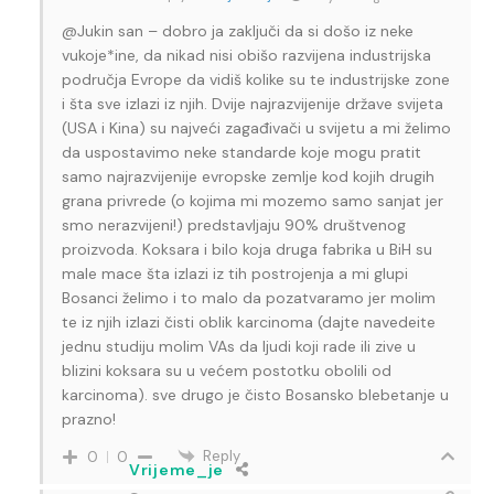
@Jukin san – dobro ja zaključi da si došo iz neke
vukoje*ine, da nikad nisi obišo razvijena industrijska
područja Evrope da vidiš kolike su te industrijske zone
i šta sve izlazi iz njih. Dvije najrazvijenije države svijeta
(USA i Kina) su najveći zagađivači u svijetu a mi želimo
da uspostavimo neke standarde koje mogu pratit
samo najrazvijenije evropske zemlje kod kojih drugih
grana privrede (o kojima mi mozemo samo sanjat jer
smo nerazvijeni!) predstavljaju 90% društvenog
proizvoda. Koksara i bilo koja druga fabrika u BiH su
male mace šta izlazi iz tih postrojenja a mi glupi
Bosanci želimo i to malo da pozatvaramo jer molim
te iz njih izlazi čisti oblik karcinoma (dajte navedeite
jednu studiju molim VAs da ljudi koji rade ili zive u
blizini koksara su u većem postotku obolili od
karcinoma). sve drugo je čisto Bosansko blebetanje u
prazno!
Reply
0
0
Vrijeme_je