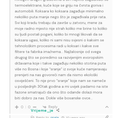
termoelektrane, kuće koje se griju na čvrsta goriva i
automobili. Koksara ko koksara zagađuje minimalno
nekoliko puta manje nego što je zagađivala prije rata.
Svi koji kradu trebaju da završe u zatvoru, mene za
moje radno mjesto nije strah koliko me brine to koliko
su ljudi postali pogani, koliko bi mnogi likovali da se
koksara ugasi, koliko ni sami nisu svjesni o kakvim se
tehnološkim procesima radi u koksari i kakve sve
filtere ta fabrika ima/nema… Najžalosnije od svega
drugog što se poredimo sa razvijenijim evoropskim
državama koje i takve zagađuju nekoliko stotina puta
više no Bosna i koje “sranje” iz svoje kuće namjeravaju
prenijeti na nas govoreći nam da nismo ekološki
osviješćeni. To nije prvo “sranje” koje nam se nameće
u posljednjih 30tak godina a mi uvijek padamo na iste
fazone smatrajući da ono što odande dolazi mora
biti dobro za nas. Dokle više bosanske ovce…
Reply
0
0
Vrijeme_je
Reply to
opala
10 years ago