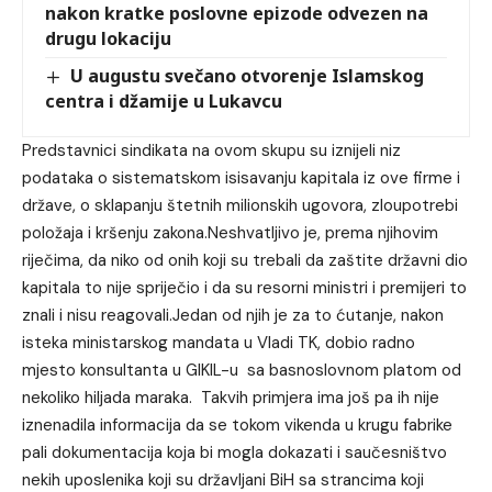
nakon kratke poslovne epizode odvezen na
drugu lokaciju
U augustu svečano otvorenje Islamskog
centra i džamije u Lukavcu
Predstavnici sindikata na ovom skupu su iznijeli niz
podataka o sistematskom isisavanju kapitala iz ove firme i
države, o sklapanju štetnih milionskih ugovora, zloupotrebi
položaja i kršenju zakona.Neshvatljivo je, prema njihovim
riječima, da niko od onih koji su trebali da zaštite državni dio
kapitala to nije spriječio i da su resorni ministri i premijeri to
znali i nisu reagovali.Jedan od njih je za to ćutanje, nakon
isteka ministarskog mandata u Vladi TK, dobio radno
mjesto konsultanta u GIKIL-u sa basnoslovnom platom od
nekoliko hiljada maraka. Takvih primjera ima još pa ih nije
iznenadila informacija da se tokom vikenda u krugu fabrike
pali dokumentacija koja bi mogla dokazati i saučesništvo
nekih uposlenika koji su državljani BiH sa strancima koji