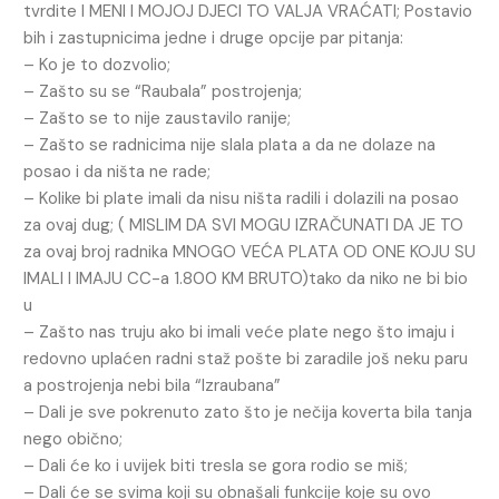
tvrdite I MENI I MOJOJ DJECI TO VALJA VRAĆATI; Postavio
bih i zastupnicima jedne i druge opcije par pitanja:
– Ko je to dozvolio;
– Zašto su se “Raubala” postrojenja;
– Zašto se to nije zaustavilo ranije;
– Zašto se radnicima nije slala plata a da ne dolaze na
posao i da ništa ne rade;
– Kolike bi plate imali da nisu ništa radili i dolazili na posao
za ovaj dug; ( MISLIM DA SVI MOGU IZRAČUNATI DA JE TO
za ovaj broj radnika MNOGO VEĆA PLATA OD ONE KOJU SU
IMALI I IMAJU CC-a 1.800 KM BRUTO)tako da niko ne bi bio
u
– Zašto nas truju ako bi imali veće plate nego što imaju i
redovno uplaćen radni staž pošte bi zaradile još neku paru
a postrojenja nebi bila “Izraubana”
– Dali je sve pokrenuto zato što je nečija koverta bila tanja
nego obično;
– Dali će ko i uvijek biti tresla se gora rodio se miš;
– Dali će se svima koji su obnašali funkcije koje su ovo