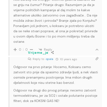
se griju na ćumur? Pitanje drugo: Razumijem ja da je
vrijeme političkih kampanja al daj molim te kakve
alternative ukoliko zatvorimo ove zagađivače… Da nije
možda zdrav život i priroda? Branje zjala po Konjuhu?
Ponavljam još jednom, u koksaru je potrebno uloziti
da se neke stvari poprave, al ona je pokretač privrede
u ovom dijelu Bosne i to po mom mišljenju treba da
ostane.
Reply
0
0
Vrijeme_je
Reply to
opala
10 years ago
Odgovor na prvo pitanje: Hocemo, Koksaru cemo
zatvorit sto prije da spasimo zdravlje ljudi, a nek vlasti
osmisle prenamjenu postrojenja. Ima milion drugih
djelatnosti koje nisu stetne kao benzol.
Odgovor na drugi dio prvog pitanja: necemo zatvorit
termoelektranu, jer za SO2 i ostale polutante postoje
filteri, dok za KOKSNI GAS NE!