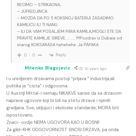
RECIMO – STRIKAONA,
– JUFKEDJINCA
– MOZDA DA PO 5 KOKSNOJ BATERIJI ZASADIMO
KAMILICU ILI TI NANU.
– ILI DA VAM POSALJEM PARA KAMILA,MOGLI STE DA
PRAVITE KAMILJE SIREVE…………!!!!Pozdrav iz Dubaia od
starog KOKSARASA hehehehe. Ja PAPAKA
Reply
0
0
Milenko Blagojevic
10 years ago
I u uredjenim drzavama postoji “prljava ” industrija,ali
politika je “cista” i odgovorna.
U Austriji Mittal-i nemaju NIKAKVE sanse da sa drzavom
naprave ugovore koji bi bili na stetu drzave i njenih
gradjana. Sve, ukljujuci i ekoloske standarde, MORA biti
ispostovano.
Znaci- ovdje NEMA UGOVORA KAO U BOSNI!
Za gikil-KHK ODGOVORNOST SNOSI DRZAVA, pa onda