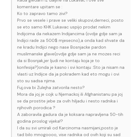
komentare upitam se :
Ko to zapravo tamo zivi?
Prvo se vesele i prave se veliki skupovi,derneci, posto
se eto samo KHK Lukavac uspijo prodat nekim
Indijcima da nekazem Indijancima (ovdje gdje sam ja
Indijci rade za 500$ mjesecno),a onda kad shvate da
ne kradu Indijci nego nase Bosnjacke pardon
muslimanske glave(ovdje gdje sam ja ne mozes reci
da si Bosnjak,jer ljudi ne kontaju koja je to
konfesija?)onda je kasno i svi kontaju :Sto ja nisam na
vlasti uz Indijce da ja pokradem kad eto mogu i ovi
sto su sadsa njima.
Fuj,ova bi Zulejha zatvorila nesto?
Mora da joj je cojk u Njemackoj ili Afghanistanu pa joj
se da prostite jebe za ovih hiljadu i nesto radnika i
njihovih porodica ?
A zaboravila gadura da je koksara napravljena 50-tih
godina proslog vijeka!?
I da su svi umirali od Karcinoma nasmijani,posto je
tad bilo mnogoooo, vise radnika od ovih koji su sad