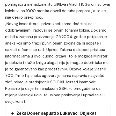
pomagači u menadžmentu GIKIL-a i Vladi TK. Svi oni su ovaj
kolektiv sa 1000 radnika doveli do ruba propasti, a to se
nije desilo preko noći.
„Novog investitora i privatizaciju smo dočekali sa
odobravanjem i radovali se prvim tonama koksa. Dok smo
mi bili u zamahu proizvodnje 7.5.2004. godine potpisan je
aneks koji smo tražili punih osam godina da bi uopšte i
saznali o čemu se radi. Uprkos Zakonu o slobodi pristupa
informacijama u ovoj čudnoj državi i to je moguće.Ministar
je dolazio i tražio knjigu uloga i nije je mogao dobiti iako mu
je to garantovano kao predstavniku Države koja je vlasnik
70% firme.Taj aneks ugovora je nama napravio naajveće
zlo“, rekao je predsjednik SO GIKIL Mirsad Imamović .
Pojasnio je da je tim aneksom GSHL-u omogućeno da
mijenja vlasnički udio, te uslove poslovanja i upravljanja u
svoju korist.
Žeks Doner napustio Lukavac: Objekat