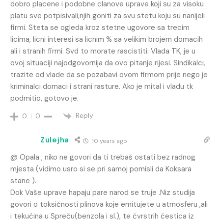
dobro placene i podobne clanove uprave koji su za visoku
platu sve potpisivali,njih goniti za svu stetu koju su nanijeli
firmi. Steta se ogleda kroz stetne ugovore sa trecim
licima, licni interesi sa licnim % sa velikim brojem domacih
ali i stranih firmi. Svd to morate rascistiti. Vlada TK, je u
ovoj situaciji najodgovornija da ovo pitanje rijesi. Sindikalci,
trazite od vlade da se pozabavi ovom firmom prije nego je
kriminalci domaci i strani rasture. Ako je mital i vladu tk
podmitio, gotovo je.
Reply
0
0
Zulejha
10 years ago
@ Opala , niko ne govori da ti trebaš ostati bez radnog
mjesta (vidimo usro si se pri samoj pomisli da Koksara
stane ).
Dok Vaše uprave hapaju pare narod se truje .Niz studija
govori o toksičnosti plinova koje emitujete u atmosferu ,ali
i tekućina u Spreču(benzola i sl.), te čvrstrih čestica iz