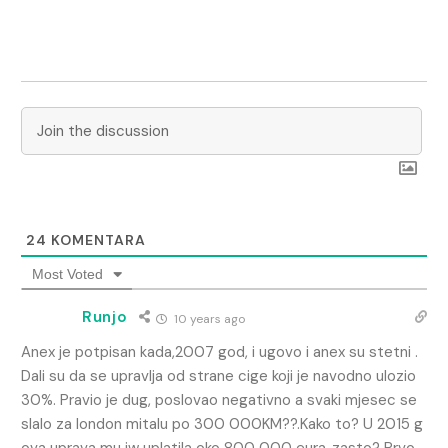
24
KOMENTARA
Most Voted
Runjo
10 years ago
Anex je potpisan kada,2007 god, i ugovo i anex su stetni .
Dali su da se upravlja od strane cige koji je navodno ulozio
30%. Pravio je dug, poslovao negativno a svaki mjesec se
slalo za london mitalu po 300 000KM??.Kako to? U 2015 g
ova uprava mu jw uplatila oko 800 000 eura..zasto? Prvo