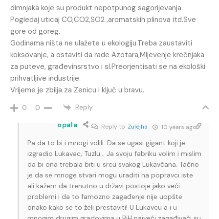
dimnjaka koje su produkt nepotpunog sagorijevanja.
Pogledaj uticaj CO,CO2,SO2 ,aromatskih plinova itd.Sve
gore od goreg.
Godinama ništa ne ulažete u ekologiju.Treba zaustaviti
koksovanje, a ostaviti da rade Azotara,Mljevenje krečnjaka
za puteve, građevinsrstvo i sl.Preorjentisati se na ekološki
prihvatljive industrije.
Vrijeme je zbilja za Zenicu i ključ u bravu.
Reply
0
0
opala
Reply to
Zulejha
10 years ago
Pa da to bi i mnogi volili. Da se ugasi gigant koji je
izgradio Lukavac, Tuzlu… Ja svoju fabriku volim i mislim
da bi ona trebala biti u srcu svakog Lukavčana. Tačno
je da se mnoge stvari mogu uraditi na popravci iste
ali kažem da trenutno u državi postoje jako veći
problemi i da to famozno zagađenje nije uopšte
onako kako se to želi prestaviti! U Lukavcu a i u
mnogim drugim gradovima u BiH najveći zagađivači su