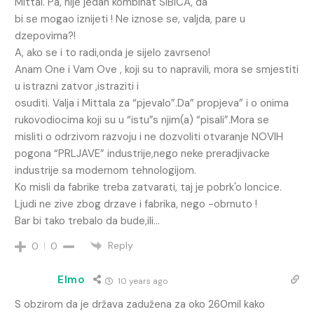
Mittal. Pa, nije jedan kombinat SIBICA, da
bi se mogao iznijeti ! Ne iznose se, valjda, pare u
dzepovima?!
A, ako se i to radi,onda je sijelo zavrseno!
Anam One i Vam Ove , koji su to napravili, mora se smjestiti
u istrazni zatvor ,istraziti i
osuditi. Valja i Mittala za “pjevalo”.Da” propjeva” i o onima
rukovodiocima koji su u “istu”s njim(a) “pisali”.Mora se
misliti o odrzivom razvoju i ne dozvoliti otvaranje NOVIH
pogona “PRLJAVE” industrije,nego neke preradjivacke
industrije sa modernom tehnologijom.
Ko misli da fabrike treba zatvarati, taj je pobrk'o loncice.
Ljudi ne zive zbog drzave i fabrika, nego -obrnuto !
Bar bi tako trebalo da bude,ili…
Reply
0
0
Elmo
10 years ago
S obzirom da je država zadužena za oko 260mil kako