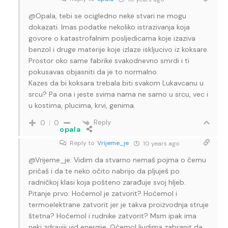
@Opala, tebi se ocigledno neke stvari ne mogu
dokazati. Imas podatke nekoliko istrazivanja koja
govore o katastrofalnim posljedicama koje izaziva
benzol i druge materije koje izlaze iskljucivo iz koksare.
Prostor oko same fabrike svakodnevno smrdi i ti
pokusavas objasniti da je to normalno.
Kazes da bi koksara trebala biti svakom Lukavcanu u
srcu? Pa ona i jeste svima nama ne samo u srcu, vec i
u kostima, plucima, krvi, genima.
Reply
0
0
opala
Reply to
Vrijeme_je
10 years ago
@Vrijeme_je: Vidim da stvarno nemaš pojma o čemu
pričaš i da te neko očito nabrijo da pljuješ po
radničkoj klasi koja pošteno zarađuje svoj hljeb.
Pitanje prvo: Hoćemol je zatvorit? Hoćemol i
termoelektrane zatvorit jer je takva proizvodnja struje
štetna? Hoćemol i rudnike zatvorit? Msm ipak ima
neki zdraviji vid energije. Oćemol ljudima zabranit da