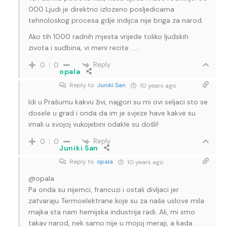
000 Ljudi je direktno izlozeno posljedicama
tehnoloskog procesa gdje indijca nije briga za narod.
Ako tih 1000 radnih mjesta vrijede toliko ljudskih
zivota i sudbina, vi meni recite …..
Reply
0
0
opala
Reply to
Juniki San
10 years ago
Idi u Prašumu kakvu živi, najgori su mi ovi seljaci sto se
dosele u grad i onda da im je svjeze have kakve su
imali u svojoj vukojebini odakle su došli!
Reply
0
0
Juniki San
Reply to
opala
10 years ago
@opala
Pa onda su nijemci, francuzi i ostali divljaci jer
zatvaraju Termoelektrane koje su za naše uslove mila
majka sta nam hemijska industrija radi. Ali, mi smo
takav narod, nek samo nije u mojoj meraji, a kada