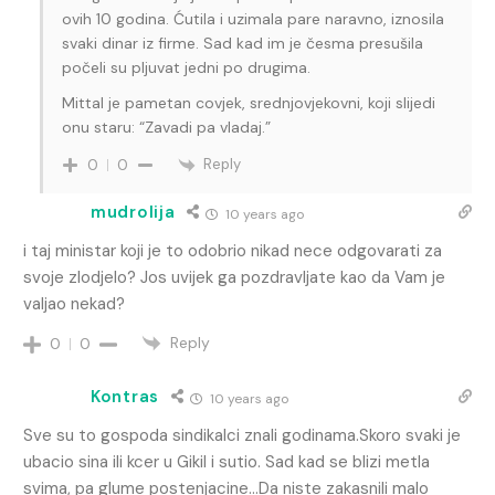
ovih 10 godina. Ćutila i uzimala pare naravno, iznosila
svaki dinar iz firme. Sad kad im je česma presušila
počeli su pljuvat jedni po drugima.
Mittal je pametan covjek, srednjovjekovni, koji slijedi
onu staru: “Zavadi pa vladaj.”
Reply
0
0
mudrolija
10 years ago
i taj ministar koji je to odobrio nikad nece odgovarati za
svoje zlodjelo? Jos uvijek ga pozdravljate kao da Vam je
valjao nekad?
Reply
0
0
Kontras
10 years ago
Sve su to gospoda sindikalci znali godinama.Skoro svaki je
ubacio sina ili kcer u Gikil i sutio. Sad kad se blizi metla
svima, pa glume postenjacine…Da niste zakasnili malo