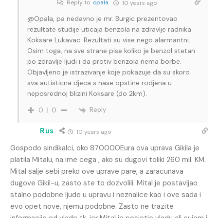
Reply to
opala
10 years ago
@Opala, pa nedavno je mr. Burgic prezentovao
rezultate studije uticaja benzola na zdravlje radnika
Koksare Lukavac. Rezultati su vise nego alarmantni.
Osim toga, na sve strane pise koliko je benzol stetan
po zdravlje ljudi i da protiv benzola nema borbe.
Objavljeno je istrazivanje koje pokazuje da su skoro
sva autisticna djeca s nase opstine rodjena u
neposrednoj blizini Koksare (do 2km).
Reply
0
0
Rus
10 years ago
Gospodo sindikalci, oko 870000Eura ova uprava Gikila je
platila Mitalu, na ime cega , ako su dugovi toliki 260 mil. KM.
Mital salje sebi preko ove uprave pare, a zaracunava
dugove Gikil-u, zasto ste to dozvolili. Mital je postavljao
stalno podobne ljude u upravu i neznalice kao i ove sada i
evo opet nove, njemu podobne. Zasto ne trazite