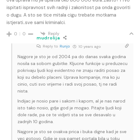
ispitati ispravnost svih radnji i zakonitost pa onda govoriti
o dugu. A sto se tice mitala cigu trebate motkama
istjerati..sve sami kriminalci.
Reply
0
0
mudrolija
Reply to
Runjo
10 years ago
Najgore je sto je od 2004 pa do danas svaka godina
nosila sa sobom gubitke. Kljucne funkcije u preduzecu
pokrivaju ljudi koji evidentno ne znaju raditi posao za
koji su debelo placeni. Uprava kompanije, ma ko ju
cinio, cuti svo vrijeme i radi svoj posao, tj ne radi
nista.
Indijac je nosio pare i sakom i kapom, al je nas narod
isto tako nosio, gdje god je mogao. Pitajte ljudi koji
dole rade, pa ce te vidjeti sta se sve desavalo u
zadnjih 10 godina.
Najgore je sto se ovakva prica i buka digne kad je sve
vec gotovo. Gdje je sva pamet portala bila u toku