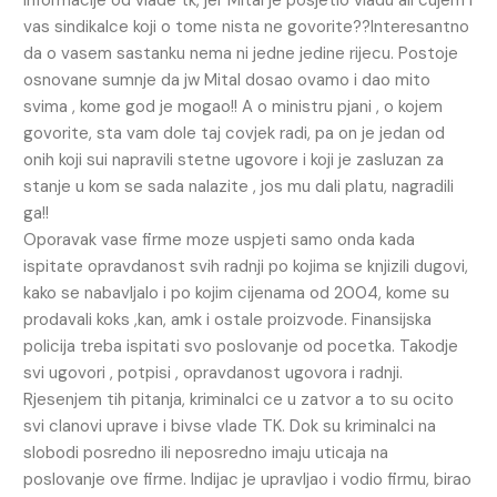
informacije od vlade tk, jer Mital je posjetio vladu ali cujem i
vas sindikalce koji o tome nista ne govorite??Interesantno
da o vasem sastanku nema ni jedne jedine rijecu. Postoje
osnovane sumnje da jw Mital dosao ovamo i dao mito
svima , kome god je mogao!! A o ministru pjani , o kojem
govorite, sta vam dole taj covjek radi, pa on je jedan od
onih koji sui napravili stetne ugovore i koji je zasluzan za
stanje u kom se sada nalazite , jos mu dali platu, nagradili
ga!!
Oporavak vase firme moze uspjeti samo onda kada
ispitate opravdanost svih radnji po kojima se knjizili dugovi,
kako se nabavljalo i po kojim cijenama od 2004, kome su
prodavali koks ,kan, amk i ostale proizvode. Finansijska
policija treba ispitati svo poslovanje od pocetka. Takodje
svi ugovori , potpisi , opravdanost ugovora i radnji.
Rjesenjem tih pitanja, kriminalci ce u zatvor a to su ocito
svi clanovi uprave i bivse vlade TK. Dok su kriminalci na
slobodi posredno ili neposredno imaju uticaja na
poslovanje ove firme. Indijac je upravljao i vodio firmu, birao