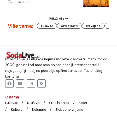
21. Jula 2026.
Prikaži više
Više tema:
Lukavac
Aktuelnosti
Izdvojeno
Vlada
Informacije iz Lukavca kojima možete vjerovati.
Postojimo od
2009. godine i od tada smo najposjećeniji internet portal i
najutjecajniji medij na području općine Lukavac i Tuzlanskog
kantona.
O nama
Lukavac
Društvo
Crna hronika
Sport
Kultura
Kolumne
Slobodno vrijeme