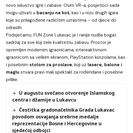
novo iskustvo igre i zabave. Osim VR-a, posjetioci sada
mogu uživati u
bacanju na koš
, kao i u nizu drugih igara
koje su prilagođene različitim uzrastima – od djece do
odraslih.
Podsjećamo, FUN Zone Lukavac je i ranije nudila bogat
sadržaj za sve koji žele kvalitetnu zabavu. Prostor je
opremljen modernim igraonicama, intereaktivnom
igraonicom sa velikim ekranom, PlayStation konzolama, kao
i posebnim
stolom za proslave
, koji uz
lasere, balone i
maglu
stvara pravi mali spektakl za rođendane i posebne
prilike.
U augustu svečano otvorenje Islamskog
centra i džamije u Lukavcu
Čestitka gradonačelnika Grada Lukavac
povodom osvajanja srebrne medalje
reprezentacije Bosne i Hercegovine u
sjedećoj odbojci