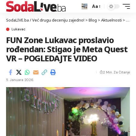
Aa
SodaLIVE.ba / Već drugu deceniju zajedno!
>
Blog
>
Aktuelnosti
>
Luka
Lukavac
FUN Zone Lukavac proslavio
rođendan: Stigao je Meta Quest
VR – POGLEDAJTE VIDEO
2 Min. Za Čitanje
5. Januara 2026.