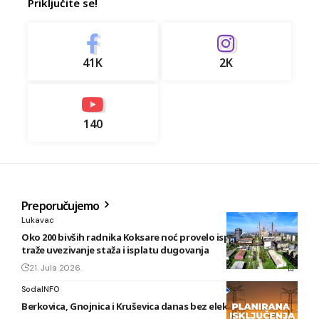
Priključite se!
41K
2K
140
Preporučujemo
Lukavac
Oko 200 bivših radnika Koksare noć provelo ispred fabrike,
traže uvezivanje staža i isplatu dugovanja
21. Jula 2026.
SodaINFO
Berkovica, Gnojnica i Kruševica danas bez električne energije