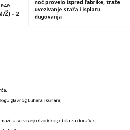
noć provelo ispred fabrike, traže
5 949
uvezivanje staža i isplatu
Ž) – 2
dugovanja
rća,
ogu glavnog kuhara i kuhara,
maže u serviranju švedskog stola za doručak,