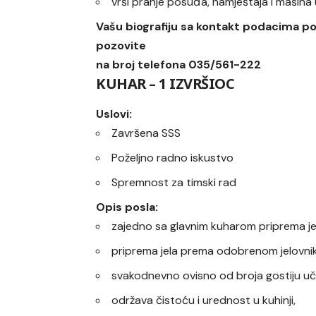
vrši pranje posuđa, namještaja i mašina u
Vašu biografiju sa kontakt podacima p
pozovite
na broj telefona 035/561-222
KUHAR – 1 IZVRŠIOC
Uslovi:
Završena SSS
Poželjno radno iskustvo
Spremnost za timski rad
Opis posla:
zajedno sa glavnim kuharom priprema je
priprema jela prema odobrenom jelovniku
svakodnevno ovisno od broja gostiju uč
održava čistoću i urednost u kuhinji,