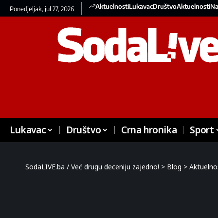
Aktuelnosti
Lukavac
Društvo
Aktuelnosti
Na
Ponedjeljak, jul 27, 2026
Lukavac
Društvo
Crna hronika
Sport
SodaLIVE.ba / Već drugu deceniju zajedno!
>
Blog
>
Aktuelno