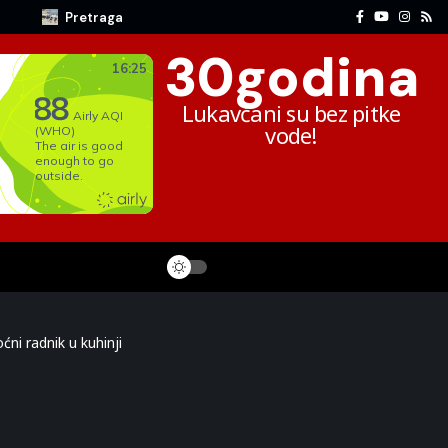
Pretraga
30
godina
Lukavčani su bez pitke
vode!
ni radnik u kuhinji