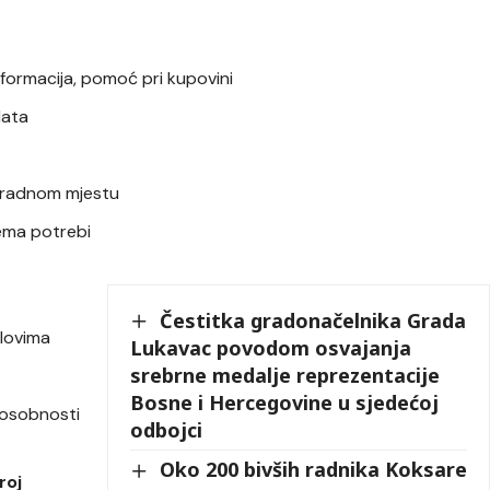
formacija, pomoć pri kupovini
plata
a radnom mjestu
rema potrebi
Čestitka gradonačelnika Grada
slovima
Lukavac povodom osvajanja
srebrne medalje reprezentacije
Bosne i Hercegovine u sjedećoj
posobnosti
odbojci
Oko 200 bivših radnika Koksare
roj