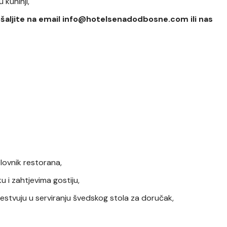
 kuhinji,
ošaljite na email info@hotelsenadodbosne.com ili nas
lovnik restorana,
 i zahtjevima gostiju,
estvuju u serviranju švedskog stola za doručak,