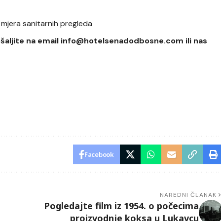
 mjera sanitarnih pregleda
ošaljite na email info@hotelsenadodbosne.com ili nas
Facebook
NAREDNI ČLANAK
Pogledajte film iz 1954. o počecima
proizvodnje koksa u Lukavcu