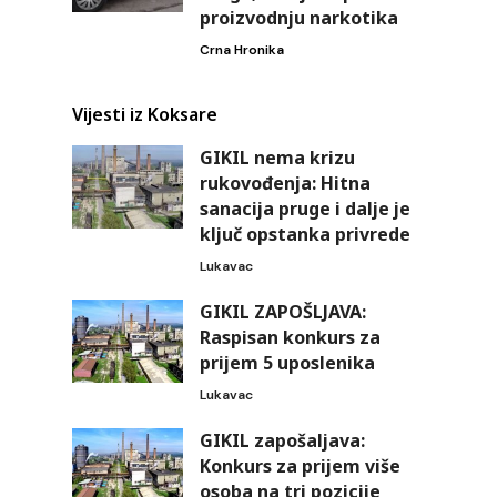
proizvodnju narkotika
Crna Hronika
Vijesti iz Koksare
GIKIL nema krizu
rukovođenja: Hitna
sanacija pruge i dalje je
ključ opstanka privrede
Lukavac
GIKIL ZAPOŠLJAVA:
Raspisan konkurs za
prijem 5 uposlenika
Lukavac
GIKIL zapošaljava:
Konkurs za prijem više
osoba na tri pozicije