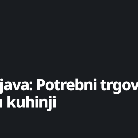
va: Potrebni trgovc
 kuhinji