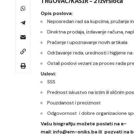
TRGOVAC/KASIR – 2 izvršioca
Opis poslova:
Neposredan rad sa kupcima, pružanje in
Direktna prodaja, izdavanje računa, na
Praćenje i upoznavanje novih artikala
Održavanje reda, urednosti i higijene n
Ostali poslovi vezani za proces rada p
Uslovi:
SSS
Prednost iskustvo na istim ili sličnim po
Pouzdanost i preciznost
Odgovornost i dobre organizacione s
Vašu biografiju možete poslati na e-
mail: info@em-oniks.ba ili pozvati na b