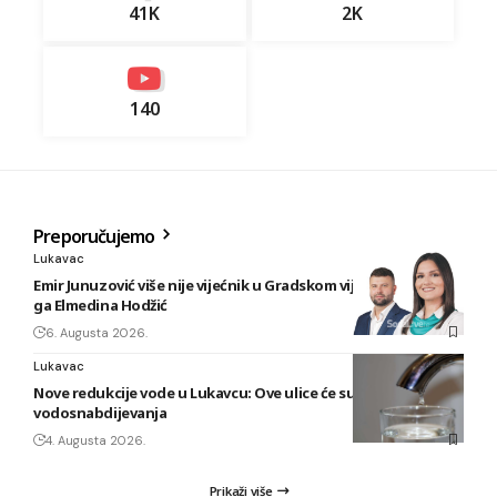
41K
2K
140
Preporučujemo
Lukavac
Emir Junuzović više nije vijećnik u Gradskom vijeću, zamijenila
ga Elmedina Hodžić
6. Augusta 2026.
Lukavac
Nove redukcije vode u Lukavcu: Ove ulice će sutra biti bez
vodosnabdijevanja
4. Augusta 2026.
Prikaži više