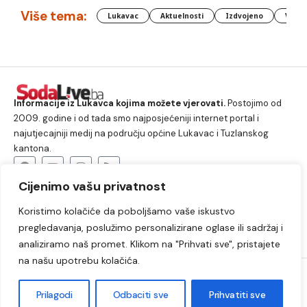
Više tema:
Lukavac
Aktuelnosti
Izdvojeno
Vlada
Informacije iz Lukavca kojima možete vjerovati.
Postojimo od
2009. godine i od tada smo najposjećeniji internet portal i
najutjecajniji medij na području općine Lukavac i Tuzlanskog
kantona.
Cijenimo vašu privatnost
O nama
Koristimo kolačiće da poboljšamo vaše iskustvo
Lukavac
Društvo
Crna hronika
Sport
pregledavanja, poslužimo personalizirane oglase ili sadržaj i
Kultura
Kolumne
Slobodno vrijeme
analiziramo naš promet. Klikom na "Prihvati sve", pristajete
na našu upotrebu kolačića.
2009. – 2024. © Lukavački info portal – SodaLIVE.ba. Sva prava
zadržana. Zabranjeno kopiranje autorskog sadržaja i korištenje
Prilagodi
Odbaciti sve
Prihvatiti sve
autorskih fotografija bez odobrenja portala.