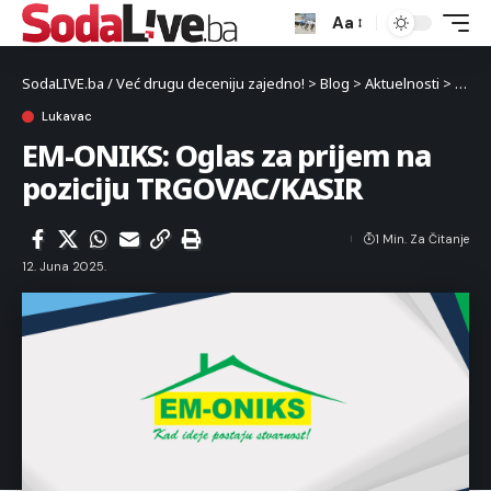
Aa
SodaLIVE.ba / Već drugu deceniju zajedno!
>
Blog
>
Aktuelnosti
>
Luka
Lukavac
EM-ONIKS: Oglas za prijem na
poziciju TRGOVAC/KASIR
1 Min. Za Čitanje
12. Juna 2025.