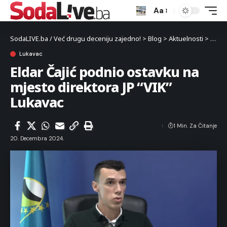
Aa
SodaLIVE.ba / Već drugu deceniju zajedno!
>
Blog
>
Aktuelnosti
>
Luka
Lukavac
Eldar Čajić podnio ostavku na
mjesto direktora JP “VIK”
Lukavac
1 Min. Za Čitanje
20. Decembra 2024.