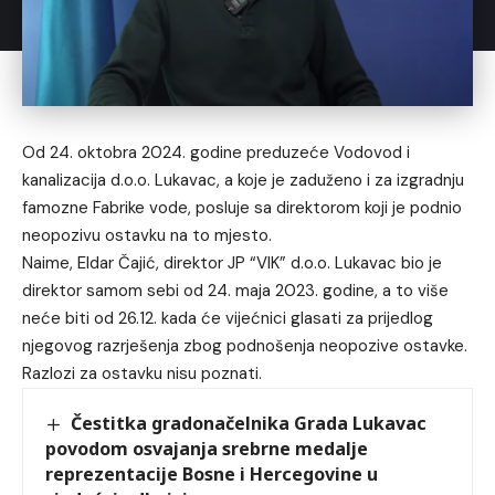
Od 24. oktobra 2024. godine preduzeće Vodovod i
kanalizacija d.o.o. Lukavac, a koje je zaduženo i za izgradnju
famozne Fabrike vode, posluje sa direktorom koji je podnio
neopozivu ostavku na to mjesto.
Naime, Eldar Čajić, direktor JP “VIK” d.o.o. Lukavac bio je
direktor samom sebi od 24. maja 2023. godine, a to više
neće biti od 26.12. kada će vijećnici glasati za prijedlog
njegovog razrješenja zbog podnošenja neopozive ostavke.
Razlozi za ostavku nisu poznati.
Čestitka gradonačelnika Grada Lukavac
povodom osvajanja srebrne medalje
reprezentacije Bosne i Hercegovine u