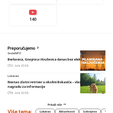
140
Preporučujemo
SodaINFO
Berkovica, Gnojnica i Kruševica danas bez električne energije
21. Jula 2026.
Lukavac
Nestao zlatni retriver u okolini Bokavića – vlasnik nudi
nagradu za informacije
18. Jula 2026.
Prikaži više
Više tema:
Lukavac
Aktuelnosti
Izdvojeno
Vlada