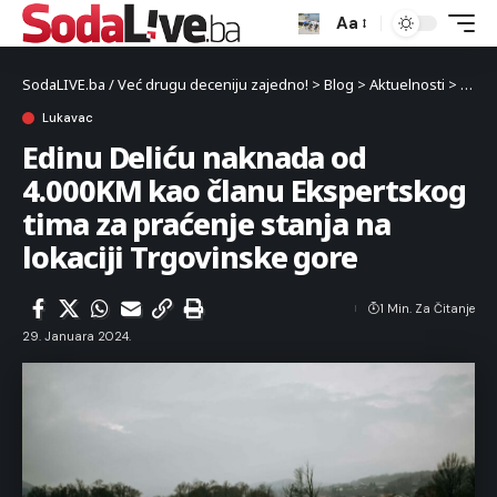
Aa
SodaLIVE.ba / Već drugu deceniju zajedno!
>
Blog
>
Aktuelnosti
>
Luka
Lukavac
Edinu Deliću naknada od
4.000KM kao članu Ekspertskog
tima za praćenje stanja na
lokaciji Trgovinske gore
1 Min. Za Čitanje
29. Januara 2024.