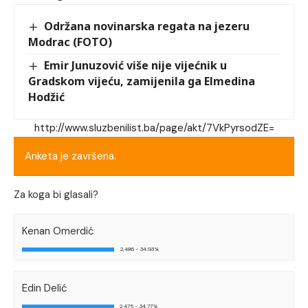
Održana novinarska regata na jezeru
Modrac (FOTO)
Emir Junuzović više nije vijećnik u
Gradskom vijeću, zamijenila ga Elmedina
Hodžić
http://www.sluzbenilist.ba/page/akt/7VkPyrsodZE=
Anketa je završena.
Za koga bi glasali?
Kenan Omerdić
2,486 - 34.93%
Edin Delić
2,475 - 34.77%