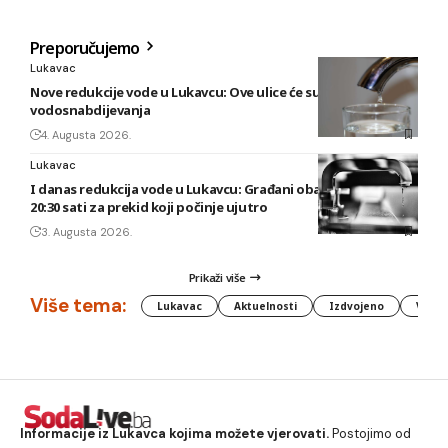
Preporučujemo
Lukavac
Nove redukcije vode u Lukavcu: Ove ulice će sutra biti bez
vodosnabdijevanja
4. Augusta 2026.
Lukavac
I danas redukcija vode u Lukavcu: Građani obaviješteni tek u
20:30 sati za prekid koji počinje ujutro
3. Augusta 2026.
Prikaži više
Više tema:
Lukavac
Aktuelnosti
Izdvojeno
Vlada
Informacije iz Lukavca kojima možete vjerovati.
Postojimo od